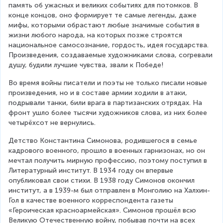
память об ужасных и великих событиях для потомков. В 
конце концов, оно формирует те самые легенды, даже 
мифы, которыми обрастают любые значимые события в 
жизни любого народа, на которых позже строятся 
национальное самосознание, гордость, идея государства. 
Произведения, создаваемые художниками слова, согревали 
душу, будили лучшие чувства, звали к Победе!
Во время войны писатели и поэты не только писали новые 
произведения, но и в составе армии ходили в атаки, 
подрывали танки, били врага в партизанских отрядах. На 
фронт ушло более тысячи художников слова, из них более 
четырёхсот не вернулись.
Детство Константина Симонова, родившегося в семье 
кадрового военного, прошло в военных гарнизонах, но он 
мечтал получить мирную профессию, поэтому поступил в 
Литературный институт. В 1934 году он впервые 
опубликовал свои стихи. В 1938 году Симонов окончил 
институт, а в 1939-м был отправлен в Монголию на Халхин-
Гол в качестве военного корреспондента газеты 
«Героическая красноармейская». Симонов прошёл всю 
Великую Отечественную войну, побывав почти на всех 