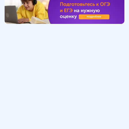
Обучение
ИнтернетУрок
Помощь
© ИнтернетУрок, 2009-
2026
8 (800) 775-41-21
info@interneturok.ru
101 000, г. Москва а/я 711 ООО «ИНТЕРДА»
Соглашение о пользовании сайтом