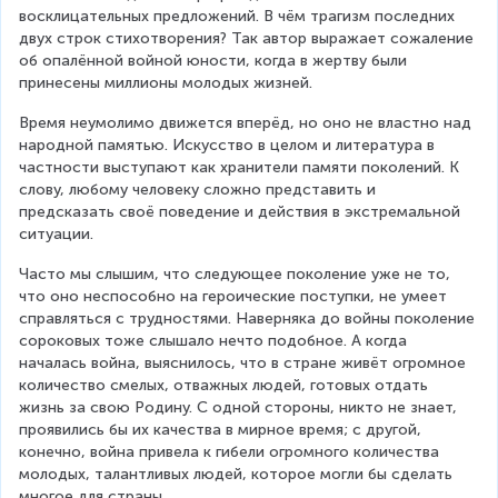
восклицательных предложений. В чём трагизм последних 
двух строк стихотворения? Так автор выражает сожаление 
об опалённой войной юности, когда в жертву были 
принесены миллионы молодых жизней.
Время неумолимо движется вперёд, но оно не властно над 
народной памятью. Искусство в целом и литература в 
частности выступают как хранители памяти поколений. К 
слову, любому человеку сложно представить и 
предсказать своё поведение и действия в экстремальной 
ситуации.
Часто мы слышим, что следующее поколение уже не то, 
что оно неспособно на героические поступки, не умеет 
справляться с трудностями. Наверняка до войны поколение 
сороковых тоже слышало нечто подобное. А когда 
началась война, выяснилось, что в стране живёт огромное 
количество смелых, отважных людей, готовых отдать 
жизнь за свою Родину. С одной стороны, никто не знает, 
проявились бы их качества в мирное время; с другой, 
конечно, война привела к гибели огромного количества 
молодых, талантливых людей, которое могли бы сделать 
многое для страны.