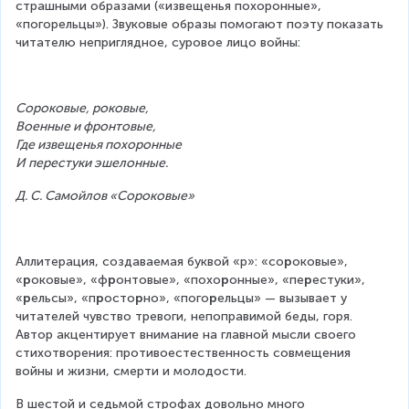
страшными образами («извещенья похоронные», 
«погорельцы»). Звуковые образы помогают поэту показать 
читателю неприглядное, суровое лицо войны:
Сороковые, роковые,
Военные и фронтовые,
Где извещенья похоронные
И перестуки эшелонные.
Д. С. Самойлов «Сороковые»
Аллитерация, создаваемая буквой «р»: «со
р
оковые», 
«
р
оковые», «ф
р
онтовые», «похо
р
онные», «пе
р
естуки», 
«
р
ельсы», «п
р
осто
р
но», «пого
р
ельцы» — вызывает у 
читателей чувство тревоги, непоправимой беды, горя. 
Автор акцентирует внимание на главной мысли своего 
стихотворения: противоестественность совмещения 
войны и жизни, смерти и молодости.
В шестой и седьмой строфах довольно много 