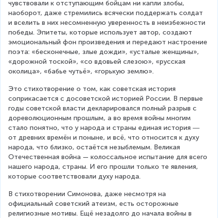
чувствовали к отступающим бойцам ни капли злобы, 
наоборот, даже стремились всячески поддержать солдат 
и вселить в них несомненную уверенность в неизбежности 
победы. Эпитеты, которые использует автор, создают 
эмоциональный фон произведения и передают настроение 
поэта: «бесконечные, злые дожди», «усталые женщины», 
«дорожной тоской», «со вдовьей слезою», «русская 
околица», «бабье чутьё», «горькую землю».
Это стихотворение о том, как советская история 
соприкасается с досоветской историей России. В первые 
годы советской власти декларировался полный разрыв с 
дореволюционным прошлым, а во время войны многим 
стало понятно, что у народа и страны единая история ― 
от древних времён и поныне, и всё, что относится к духу 
народа, что близко, остаётся незыблемым. Великая 
Отечественная война — колоссальное испытание для всего 
нашего народа, страны. И его прошли только те явления, 
которые соответствовали духу народа.
В стихотворении Симонова, даже несмотря на 
официальный советский атеизм, есть осторожные 
религиозные мотивы. Ещё незадолго до начала войны в 