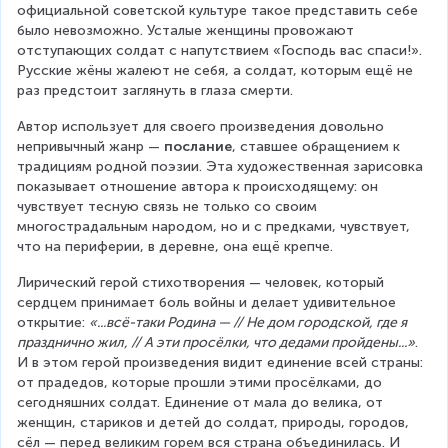
официальной советской культуре такое представить себе 
было невозможно. Усталые женщины провожают 
отступающих солдат с напутствием «Господь вас спаси!». 
Русские жёны жалеют не себя, а солдат, которым ещё не 
раз предстоит заглянуть в глаза смерти.
Автор использует для своего произведения довольно 
непривычный жанр — 
послание
, ставшее обращением к 
традициям родной поэзии. Эта художественная зарисовка 
показывает отношение автора к происходящему: он 
чувствует тесную связь не только со своим 
многострадальным народом, но и с предками, чувствует, 
что на периферии, в деревне, она ещё крепче.
Лирический герой стихотворения — человек, который 
сердцем принимает боль войны и делает удивительное 
открытие: 
«...всё-таки Родина — // Не дом городской, где я 
празднично жил, // А эти просёлки, что дедами пройдены...»
. 
И в этом герой произведения видит единение всей страны: 
от прадедов, которые прошли этими просёлками, до 
сегодняшних солдат. Единение от мала до велика, от 
женщин, стариков и детей до солдат, природы, городов, 
сёл — перед великим горем вся страна объединилась. И 