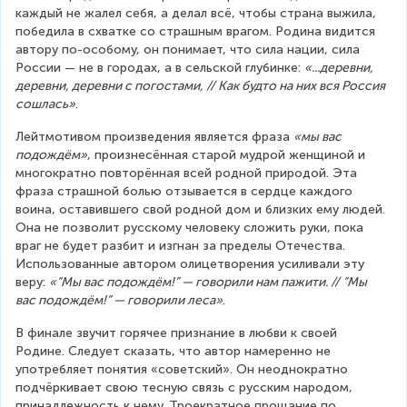
каждый не жалел себя, а делал всё, чтобы страна выжила, 
победила в схватке со страшным врагом. Родина видится 
автору по-особому, он понимает, что сила нации, сила 
России — не в городах, а в сельской глубинке: 
«...деревни, 
деревни, деревни с погостами, // Как будто на них вся Россия 
сошлась»
.
Лейтмотивом произведения является фраза 
«мы вас 
подождём»
, произнесённая старой мудрой женщиной и 
многократно повторённая всей родной природой. Эта 
фраза страшной болью отзывается в сердце каждого 
воина, оставившего свой родной дом и близких ему людей. 
Она не позволит русскому человеку сложить руки, пока 
враг не будет разбит и изгнан за пределы Отечества. 
Использованные автором олицетворения усиливали эту 
веру: 
«“Мы вас подождём!” — говорили нам пажити. // “Мы 
вас подождём!” — говорили леса»
.
В финале звучит горячее признание в любви к своей 
Родине. Следует сказать, что автор намеренно не 
употребляет понятия «советский». Он неоднократно 
подчёркивает свою тесную связь с русским народом, 
принадлежность к нему. Троекратное прощание по 