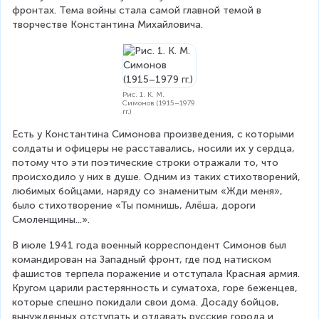
фронтах. Тема войны стала самой главной темой в 
творчестве Константина Михайловича.
Рис. 1. К. М.
Симонов (1915–1979
гг.)
Есть у Константина Симонова произведения, с которыми 
солдаты и офицеры не расставались, носили их у сердца, 
потому что эти поэтические строки отражали то, что 
происходило у них в душе. Одним из таких стихотворений, 
любимых бойцами, наряду со знаменитым «Жди меня», 
было стихотворение «Ты помнишь, Алёша, дороги 
Смоленщины...».
В июле 1941 года военный корреспондент Симонов был 
командирован на Западный фронт, где под натиском 
фашистов терпела поражение и отступала Красная армия. 
Кругом царили растерянность и суматоха, горе беженцев, 
которые спешно покидали свои дома. Досаду бойцов, 
вынужденных отступать и отдавать русские города и 