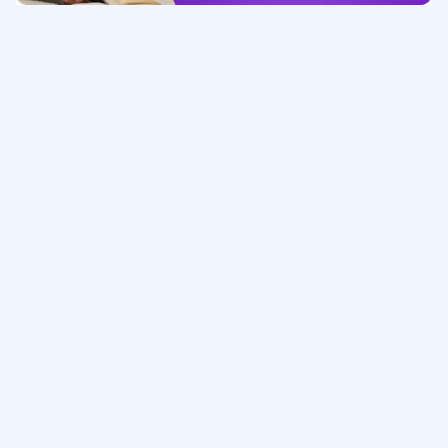
Обучение
ИнтернетУрок
Помощь
© ИнтернетУрок, 2009-
2026
8 (800) 775-41-21
info@interneturok.ru
101 000, г. Москва а/я 711 ООО «ИНТЕРДА»
Соглашение о пользовании сайтом
Сведения об образовательной программе
Политика в отношении обработки персональных данных