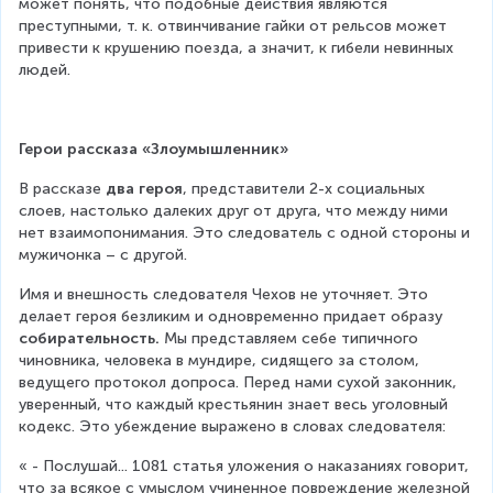
может понять, что подобные действия являются 
преступными, т. к. отвинчивание гайки от рельсов может 
привести к крушению поезда, а значит, к гибели невинных 
людей.
Герои рассказа «Злоумышленник»
В рассказе 
два героя
, представители 2-х социальных 
слоев, настолько далеких друг от друга, что между ними 
нет взаимопонимания. Это следователь с одной стороны и 
мужичонка – с другой.
Имя и внешность следователя Чехов не уточняет. Это 
делает героя безликим и одновременно придает образу 
собирательность.
 Мы представляем себе типичного 
чиновника, человека в мундире, сидящего за столом, 
ведущего протокол допроса. Перед нами сухой законник, 
уверенный, что каждый крестьянин знает весь уголовный 
кодекс. Это убеждение выражено в словах следователя:  
« - Послушай... 1081 статья уложения о наказаниях говорит, 
что за всякое с умыслом учиненное повреждение железной 