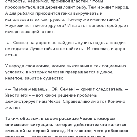
старосты, недоимки, произвол властей. Чтобы 
прокормиться, вся деревня ловит рыбу. Тем и живет народ. 
А для рыбалки приходится гайки выкручивать и 
использовать их как грузило. Почему же именно гайки? 
Неужели нет ничего другого? И на этот вопрос герой дает 
исчерпывающий  ответ:
 « - Свинец на дороге не найдешь, купить надо, а гвоздик 
не годится. Лучше гайки и не найтить... И тяжелая, и дыра 
есть».
У народа своя логика, логика выживания в тех социальных 
условиях, в которых человек превращается в дикое, 
нелепое, забитое существо.  
«— Ты мне мешаешь... Эй, Семен! — кричит следователь. — 
Увести его!» – вот какое решение проблемы 
демонстрирует нам Чехов. Справедливо ли это? Конечно 
же, нет.
Таким образом, в своем рассказе Чехов с юмором 
описывает ситуацию, которая действительно кажется 
смешной на первый взгляд. Но главное, чего добивался 
писатель, – заставить читателя усомниться в 