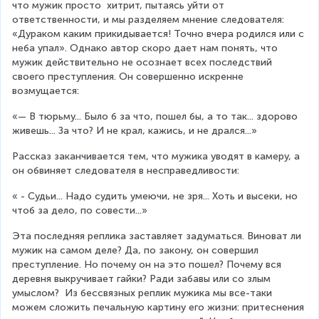
что мужик просто  хитрит, пытаясь уйти от 
ответственности, и мы разделяем мнение следователя: 
«Дураком каким прикидывается! Точно вчера родился или с 
неба упал». Однако автор скоро дает нам понять, что 
мужик действительно не осознает всех последствий 
своего преступления. Он совершенно искренне 
возмущается:
«— В тюрьму... Было б за что, пошел бы, а то так... здорово 
живешь... За что? И не крал, кажись, и не дрался...»
Рассказ заканчивается тем, что мужика уводят в камеру, а 
он обвиняет следователя в несправедливости:
« - Судьи... Надо судить умеючи, не зря... Хоть и высеки, но 
чтоб за дело, по совести...»
Эта последняя реплика заставляет задуматься. Виноват ли 
мужик на самом деле? Да, по закону, он совершил 
преступление. Но почему он на это пошел? Почему вся 
деревня выкручивает гайки? Ради забавы или со злым 
умыслом?  Из бессвязных реплик мужика мы все-таки 
можем сложить печальную картину его жизни: притеснения 