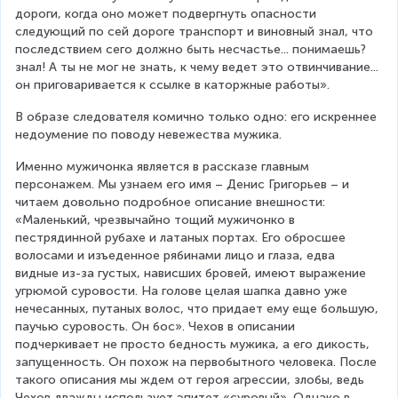
дороги, когда оно может подвергнуть опасности 
следующий по сей дороге транспорт и виновный знал, что 
последствием сего должно быть несчастье... понимаешь? 
знал! А ты не мог не знать, к чему ведет это отвинчивание... 
он приговаривается к ссылке в каторжные работы».
В образе следователя комично только одно: его искреннее 
недоумение по поводу невежества мужика.
Именно мужичонка является в рассказе главным 
персонажем. Мы узнаем его имя – Денис Григорьев – и  
читаем довольно подробное описание внешности: 
«Маленький, чрезвычайно тощий мужичонко в 
пестрядинной рубахе и латаных портах. Его обросшее 
волосами и изъеденное рябинами лицо и глаза, едва 
видные из-за густых, нависших бровей, имеют выражение 
угрюмой суровости. На голове целая шапка давно уже 
нечесанных, путаных волос, что придает ему еще большую, 
паучью суровость. Он бос». Чехов в описании 
подчеркивает не просто бедность мужика, а его дикость, 
запущенность. Он похож на первобытного человека. После 
такого описания мы ждем от героя агрессии, злобы, ведь 
Чехов дважды использует эпитет «суровый». Однако в 