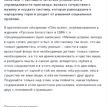
справедливости приговора, вызвать сочувствие к 
мужику и осудить систему, которая равнодушна к 
народному горю и уходит от решения социальных 
проблем.
В критическом обозрении «Обо всём», опубликованном в 
журнале «Русское богатство» в 1886 г, о 
«Злоумышленнике» было написано: «Мелкие штрихи, иногда 
в одно слово, рисуют и быт, и обстановку так ясно, что вы 
только удивляетесь этому уменью – свести в один 
крохотный фокус все необходимые детали, только самое 
необходимое, а в то же время взволновать и чувство ваше, 
и разбудить мысль: в самом деле, вглядитесь глубже в 
этого следователя и в этого мужика, ведь это два мира, 
оторванные от одной и той же жизни; оба русские, оба в 
существе не злые люди, и оба не понимают друг друга. 
Подумайте только над этим, и вы поймёте, какая глубина 
содержания в этом крохотном рассказике, изложенном на 
двух с половиной страницах».
Список литературы