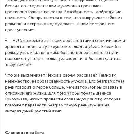
беседе со следователем мужичонка проявляет 
противоположные качества: безобидность, добродушие, 
наивность. Он признается в том, что выкручивал гайки из 
рельсов, и искренне недоумевает,  в чем состоит его 
преступление:
«— Ну! Уж сколько лет всей деревней гайки отвинчиваем и 
хранил господь, а тут крушение... людей убил... Ежели б я 
рельсу унес или, положим, бревно поперек ейного пути 
положил, ну, тогды, пожалуй, своротило бы поезд, а то... 
тьфу! гайка!»
Что же высмеивает Чехов в своем рассказе? Темноту, 
невежество, необразованность мужика. Его безграмотная 
речь говорит о герое больше, чем автор мог бы сказать в 
описании его жизни. Для того чтобы понять Дениса 
Григорьева, нужно провести словарную работу, которая 
поможет перевести безграмотную речь мужика на 
литературный русский язык.
Словарная работа: