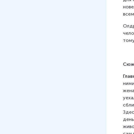
нове
всем
Олдр
чело
тому
Сюже
Глав
ними
жена
уеха
сбли
Здес
день
живо
сам 