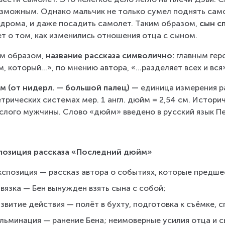
зможным. Однако мальчик не только сумел поднять самол
дрома, и даже посадить самолет. Таким образом, 
сын с
т о том, как изменились отношения отца с сыном.
м образом, 
название рассказа символично: 
главным гер
, который...», по мнению автора, «...разделяет всех и вся»
 (от нидерл. — большой палец) —
 единица измерения р
трических системах мер. 1 англ. дюйм = 2,54 см. Истор
слого мужчины. Слово «дюйм» введено в русский язык Петро
позиция рассказа «Последний дюйм»
кспозиция — рассказ автора о событиях, которые предшес
вязка — Бен вынужден взять сына с собой;
звитие действия — полёт в бухту, подготовка к съёмке, с
ульминация — ранение Бена; неимоверные усилия отца и с