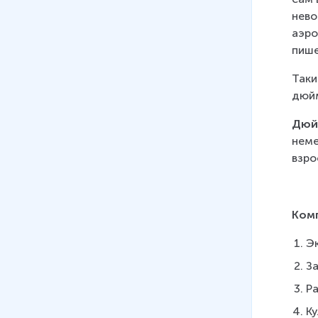
нево
аэро
пише
Таки
дюйм
Дюйм
неме
взро
Ком
Э
За
Ра
К