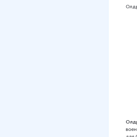
Олд
Олд
воен
для 