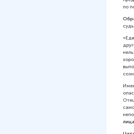
по п
Обр
судь
«Еди
друг
нель
хоро
выпо
созн
Имен
опас
Отец
само
непо
лиц
Цит