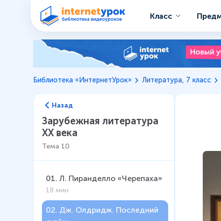
Класс
Пред
Библиотека «ИнтернетУрок»
Литература, 7 класс
Назад
Зарубежная литература
XX века
Тема
10
01
.
Л. Пиранделло «Черепаха»
18 мин
02
.
Дж. Олдридж. Последний