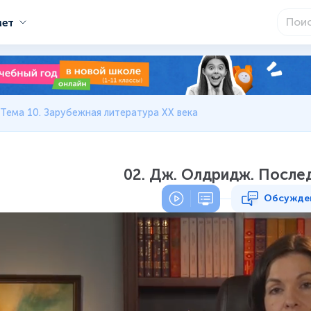
мет
Тема 10. Зарубежная литература XX века
02. Дж. Олдридж. После
Обсужде