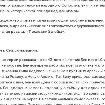
ллы отразили героизм народного Сопротивления и те пер
ирно-историческая победа над фашизмом.
идж живо отзывается на волнующие проблемы времени. 
века, в драматических обстоятельствах одерживающего
 стал 
рассказ «Последний дюйм»
.
т. Смысл названия.
ные герои рассказа
 – это 43-летний летчик Бен и его 1
 непростые. Бен все время работал, поэтому очень мало 
 Джоанна была недовольна жизнью в пустынях Аравии и в
ла на Родину, в Новую Англию. Так Бену пришлось  самом
зиться с ним, Бен взял Дэви с собой в полет. Они прилете
ь Бен должен был вести подводную съёмку для одной те
ги за видео из жизни морских хищников, акул. Во время съ
й выбрался на берег. 10-летний мальчик сумел оказать о
вести самолет. Это нелегкое дело легло на плечи Дэви. 