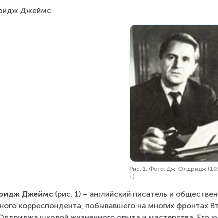
ридж Джеймс
Рис. 1. Фото. Дж. Олдридж (1
г.)
ридж Джеймс
 (рис. 1) – английский писатель и обществе
ного корреспондента, побывавшего на многих фронтах Вт
Олдриджа школой жизненного опыта и мастерства. Его х