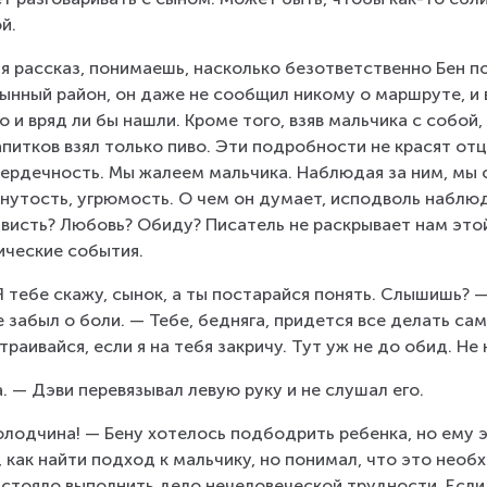
й.  
я рассказ, понимаешь, насколько безответственно Бен п
ынный район, он даже не сообщил никому о маршруте, и 
о и вряд ли бы нашли. Кроме того, взяв мальчика с собой,
апитков взял только пиво. Эти подробности не красят от
ердечность. Мы жалеем мальчика. Наблюдая за ним, мы 
нутость, угрюмость. О чем он думает, исподволь наблюд
висть? Любовь? Обиду? Писатель не раскрывает нам этой
ические события.
Я тебе скажу, сынок, а ты постарайся понять. Слышишь? —
 забыл о боли. — Тебе, бедняга, придется все делать сам
траивайся, если я на тебя закричу. Тут уж не до обид. Н
. — Дэви перевязывал левую руку и не слушал его.
лодчина! — Бену хотелось подбодрить ребенка, но ему э
, как найти подход к мальчику, но понимал, что это нео
стояло выполнить дело нечеловеческой трудности. Если 