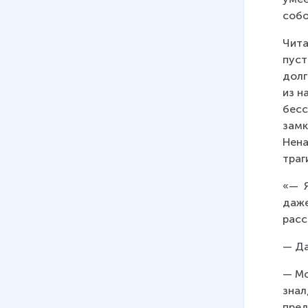
собо
Чита
пуст
долг
из н
бесс
замк
Нена
траг
«—  
даже
расс
— Да
— Мо
знал
пред