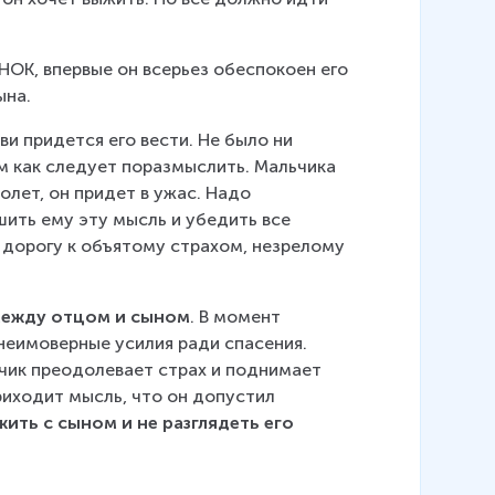
НОК, впервые он всерьез обеспокоен его 
ына.
и придется его вести. Не было ни 
м как следует поразмыслить. Мальчика 
олет, он придет в ужас. Надо 
шить ему эту мысль и убедить все 
 дорогу к объятому страхом, незрелому 
между отцом и сыном
. В момент 
 неимоверные усилия ради спасения. 
чик преодолевает страх и поднимает 
риходит мысль, что он допустил 
ть с сыном и не разглядеть его 