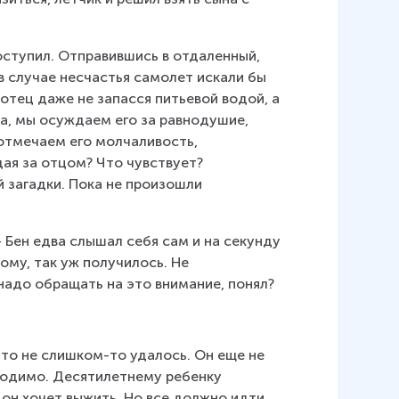
оступил. Отправившись в отдаленный, 
в случае несчастья самолет искали бы 
 отец даже не запасся питьевой водой, а 
ца, мы осуждаем его за равнодушие, 
отмечаем его молчаливость, 
ая за отцом? Что чувствует? 
 загадки. Пока не произошли 
 Бен едва слышал себя сам и на секунду 
ому, так уж получилось. Не 
е надо обращать на это внимание, понял?
то не слишком-то удалось. Он еще не 
бходимо. Десятилетнему ребенку 
он хочет выжить. Но все должно идти 