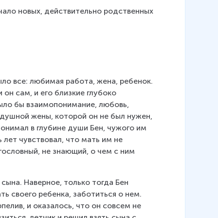
чало новых, действительно родственных 
ыло все: любимая работа, жена, ребенок. 
 он сам, и его близкие глубоко 
было бы взаимопонимание, любовь, 
одушной жены, которой он не был нужен, 
онимал в глубине души Бен, чужого им 
 лет чувствовал, что мать им не 
гословный, не знающий, о чем с ним 
 сына. Наверное, только тогда Бен 
ь своего ребенка, заботиться о нем. 
елив, и оказалось, что он совсем не 
иться, летчик и решил взять сына с 