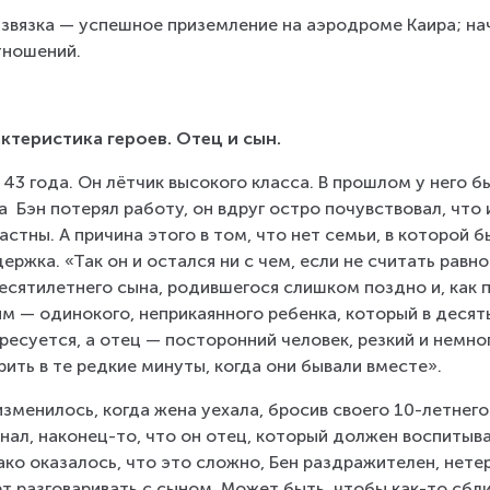
азвязка — успешное приземление на аэродроме Каира; на
тношений.
ктеристика героев. Отец и сын.
 43 года. Он лётчик высокого класса. В прошлом у него б
а  Бэн потерял работу, он вдруг остро почувствовал, что и
астны. А причина этого в том, что нет семьи, в которой 
ержка. «Так он и остался ни с чем, если не считать равн
есятилетнего сына, родившегося слишком поздно и, как п
м — одинокого, неприкаянного ребенка, который в десять
ресуется, а отец — посторонний человек, резкий и немно
рить в те редкие минуты, когда они бывали вместе».
изменилось, когда жена уехала, бросив своего 10-летнего
нал, наконец-то, что он отец, который должен воспитыват
ко оказалось, что это сложно, Бен раздражителен, нетерп
т разговаривать с сыном. Может быть, чтобы как-то сблиз