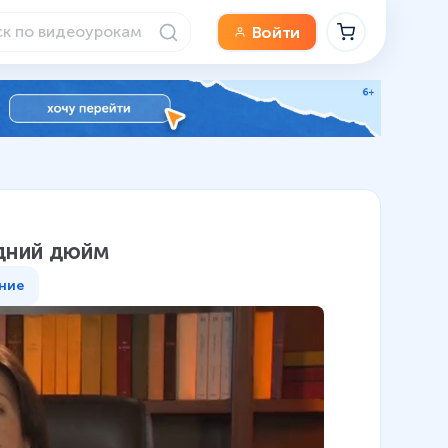
Войти
дний дюйм
ние