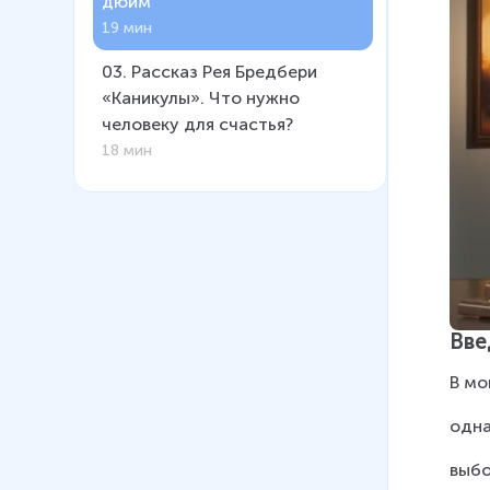
дюйм
19 мин
03
.
Рассказ Рея Бредбери
«Каникулы». Что нужно
человеку для счастья?
18 мин
Вве
В мо
одна
выбо