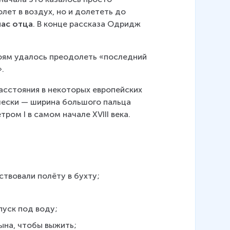
ет в воздух, но и долететь до 
пас отца
. В конце рассказа Одридж 
оям удалось преодолеть «последний 
. 
асстояния в некоторых европейских 
ически — ширина большого пальца 
м I в самом начале XVIII века.   
твовали полёту в бухту;
пуск под воду;
ына, чтобы выжить;