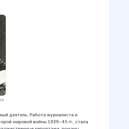
918
нный деятель. Работа журналиста и 
орой мировой войны 1939–45 гг., стала 
удожественные репортажи, романы, 