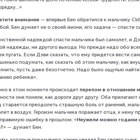
орядку…»
атите внимание
 — впервые Бен обратился к мальчику СЫ
бой. Бен думает не о своей жизни, его задача — спасти с
нственной надеждой спасти мальчика был самолет, и Дэв
ой надежды, ни другого выхода. Но прежде надо обо все
зя пугать. Если Дэви сказать, что ему придется вести сам
шенько подумать, как сказать об этом мальчику, как вну
лнить, пусть даже безотчетно. Надо было ощупью найти
анию ребенка».
но в этом моменте происходит 
перелом в отношении 
ности они поняли, как дороги друг другу. Оба прилагают
 старается преодолеть страшную боль от ранений, маль
лет в воздух. Героизм мальчика поражает отца, к нему п
правимую ошибку в прошлом: «
Неужели можно годами жи
а?
» — думает Бен.
аты
, которые показывают, каким увидел Бен своего сына: