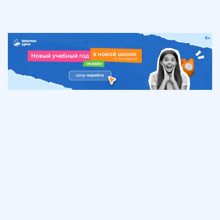
Обучение
ИнтернетУрок
Помощь
© ИнтернетУрок, 2009-
2026