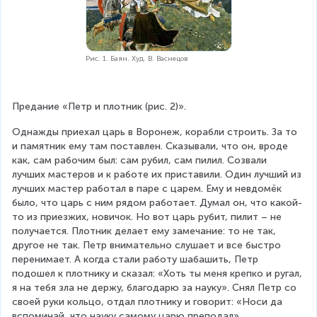
Рис. 1. Баян. Худ. В. Васнецов
Предание «Петр и плотник (рис. 2)».
Однажды приехал царь в Воронеж, корабли строить. За то 
и памятник ему там поставлен. Сказывали, что он, вроде 
как, сам рабочим был: сам рубил, сам пилил. Созвали 
лучших мастеров и к работе их приставили. Один лучший из 
лучших мастер работал в паре с царем. Ему и невдомёк 
было, что царь с ним рядом работает. Думал он, что какой-
то из приезжих, новичок. Но вот царь рубит, пилит – не 
получается. Плотник делает ему замечание: то не так, 
другое не так. Петр внимательно слушает и все быстро 
перенимает. А когда стали работу шабашить, Петр 
подошел к плотнику и сказал: «Хоть ты меня крепко и ругал, 
я на тебя зла не держу, благодарю за науку». Снял Петр со 
своей руки кольцо, отдал плотнику и говорит: «Носи да 
вспоминай, что науку самому царю преподал».