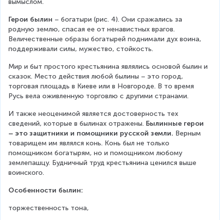
вымыслом.
Герои былин
 – богатыри (рис. 4). Они сражались за 
родную землю, спасая ее от ненавистных врагов. 
Величественные образы богатырей поднимали дух воина, 
поддерживали силы, мужество, стойкость.
Мир и быт простого крестьянина являлись основой былин и 
сказок. Место действия любой былины – это город, 
торговая площадь в Киеве или в Новгороде. В то время 
Русь вела оживленную торговлю с другими странами.  
И также неоценимой является достоверность тех 
сведений, которые в былинах отражены. 
Былинные герои 
– это защитники и помощники русской земли.
 Верным 
товарищем им являлся конь. Конь был не только 
помощником богатырям, но и помощником любому 
землепашцу. Будничный труд крестьянина ценился выше 
воинского.
Особенности былин:
торжественность тона,