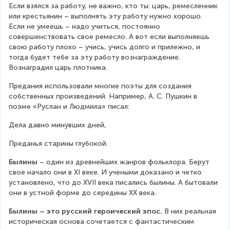
Если взялся за работу, не важно, кто ты: царь, ремесленник 
или крестьянин – выполнять эту работу нужно хорошо. 
Если не умеешь – надо учиться, постоянно 
совершенствовать свое ремесло. А вот если выполняешь 
свою работу плохо – учись, учись долго и прилежно, и 
тогда будет тебе за эту работу вознаграждение. 
Вознаградил царь плотника.
Предания использовали многие поэты для создания 
собственных произведений. Например, А. С. Пушкин в 
поэме «Руслан и Людмила» писал:
Дела давно минувших дней,
Преданья старины глубокой.
Былины 
– один из древнейших жанров фольклора. Берут 
свое начало они в ХІ веке. И учеными доказано и четко 
установлено, что до ХVІІ века писались былины. А бытовали 
они в устной форме до середины ХХ века.   
Былины – это русский героический эпос.
 В них реальная 
историческая основа сочетается с фантастическим 