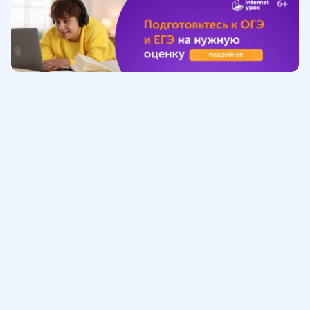
Обучение
ИнтернетУрок
Помощь
© ИнтернетУрок, 2009-
2026
8 (800) 775-41-21
info@interneturok.ru
101 000, г. Москва а/я 711 ООО «ИНТЕРДА»