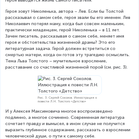
героя выводится жизнь самого писателя.
Героя зовут Николенька, автора – Лев. Если бы Толстой 
рассказывал о самом себе, героя звали бы его именем. Лев 
Николаевич потерял маму, когда был совсем маленьким, 
практически младенцем, герой Николенька – в 11 лет. 
Зачем писатель, рассказывая о самом себе, меняет имя 
героя и обстоятельства жизненной драмы? Это его 
литературная задача. Герой должен встретиться со 
смертью матери, когда он готов эту трагедию осмыслить. 
Тема Льва Толстого – мучительное взросление, 
расставание со счастливой жизненной порой (см. рис. 3).
Рис. 3. Сергей Соколов. Иллюстрация к
повести Л.Н. Толстого «Детство»
И у Алексея Максимовича многое воспроизведено 
подлинно, а многое сочинено. Современная литература 
сочетает правду и вымысел, в ином случае не получится 
выразить глубинное содержание, рассказать о взрослении 
человеческой души, о пути к самому себе.