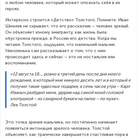
о любом человеке, который может опознать себя в их 
героях.
Интересно строится «Детство» Толстого. Помните: Иван 
Шмелев не скрывает, что его рассказчик – человек зрелый. 
Он объясняет юному эмигранту, как жизнь была 
обустроена прежде, в России его детства. Когда мы 
читаем Толстого, ощущаем, что маленький мальчик 
Николенька сам рассказывает о том, что с ним 
происходит здесь и сейчас – это не ностальгия или 
воспоминание.  
«12 августа 18..., ровно в третий день после дня моего 
рождения, в который мне минуло десять лет и в который я 
получил такие чудесные подарки, в семь часов утра – Карл 
Иваныч разбудил меня, ударив над самой моей головой 
хлопушкой – из сахарной бумаги на палке – по мухе».
Лев Толстой
Это точка зрения мальчика, но постепенно начинает 
появляться интонация зрелого человека. Толстой 
объясняет, как трагически завершается счастливая пора в 