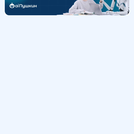
Обучение
ИнтернетУрок
Помощь
© ИнтернетУрок, 2009-
2026
8 (800) 775-41-21
info@interneturok.ru
101 000, г. Москва а/я 711 ООО «ИНТЕРДА»
Соглашение о пользовании сайтом
Сведения об образовательной программе
Политика в отношении обработки персональных данных