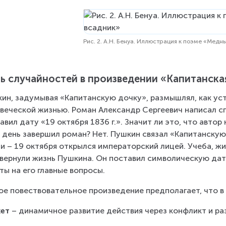
Рис. 2. А.Н. Бенуа. Иллюстрация к поэме «Медн
ь случайностей в произведении «Капитанска
ин, задумывая «Капитанскую дочку», размышлял, как устр
веческой жизнью. Роман Александр Сергеевич написал спу
авил дату «19 октября 1836 г.». Значит ли это, что автор
 день завершил роман? Нет. Пушкин связал «Капитанску
и – 19 октября открылся императорский лицей. Учеба, жи
вернули жизнь Пушкина. Он поставил символическую дату
ты на его главные вопросы.
е повествовательное произведение предполагает, что в
ет 
– динамичное развитие действия через конфликт и р