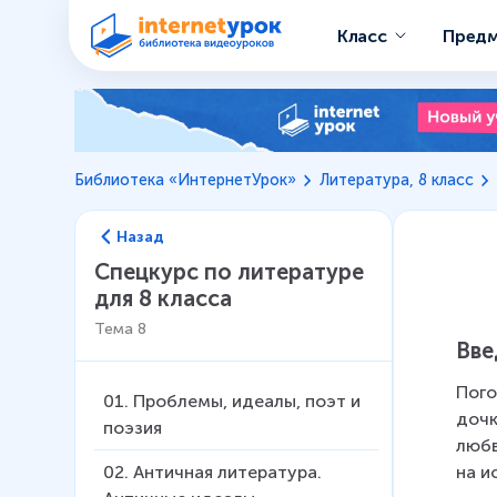
Класс
Пред
Библиотека «ИнтернетУрок»
Литература, 8 класс
Назад
Спецкурс по литературе
для 8 класса
Тема
8
Вве
Пого
01
.
Проблемы, идеалы, поэт и
дочк
поэзия
любв
на и
02
.
Античная литература.