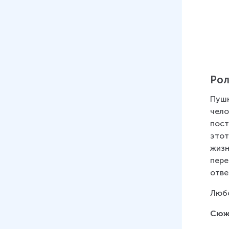
Рол
Пушк
чело
пост
этот
жизн
пере
отве
Любо
Сюж