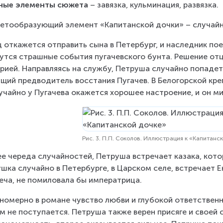
вные элементы сюжета
 – завязка, кульминация, развязка.
тообразующий элемент «Капитанской дочки» – случайн
 откажется отправить сына в Петербург, и наследник пое
утся страшные события пугачевского бунта. Решение отц
рией. Направляясь на службу, Петруша случайно попадет 
щий предводитель восстания Пугачев. В Белогорской кре
учайно у Пугачева окажется хорошее настроение, и он милу
Рис. 3. П.П. Соколов. Иллюстрация к «Капитанс
е череда случайностей, Петруша встречает казака, кото
шка случайно в Петербурге, в Царском селе, встречает Е
еча, не помиловала бы императрица.
номерно в романе чувство любви и глубокой ответствен
м не поступается. Петруша также верен присяге и своей 