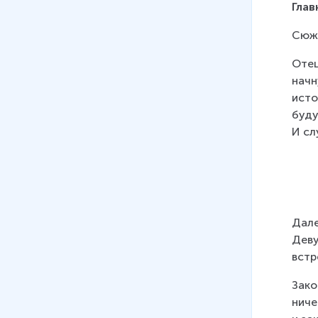
Гла
Сюже
Отец
начн
исто
буду
И сл
Дале
Деву
встр
Зако
ниче