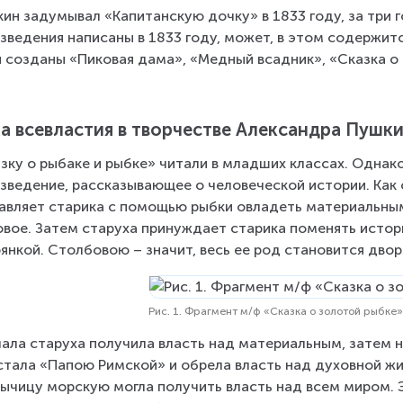
ин задумывал «Капитанскую дочку» в 1833 году, за три го
зведения написаны в 1833 году, может, в этом содержитс
 созданы «Пиковая дама», «Медный всадник», «Сказка о 
а всевластия в творчестве Александра Пушк
зку о рыбаке и рыбке» читали в младших классах. Однако
зведение, рассказывающее о человеческой истории. Как 
авляет старика с помощью рыбки овладеть материальны
овое. Затем старуха принуждает старика поменять исто
янкой. Столбовою – значит, весь ее род становится дворя
Рис. 1. Фрагмент м/ф «Сказка о золотой рыбке
ала старуха получила власть над материальным, затем н
стала «Папою Римской» и обрела власть над духовной жи
ычицу морскую могла получить власть над всем миром. Эт