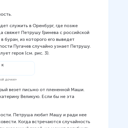
ость.
дет служить в Оренбург, где позже 
а свяжет Петрушу Гринева с российской 
в буран, из которого его выведет 
пости Пугачев случайно узнает Петрушу. 
ет героя (см. рис. 3).
кой дочке»
рый везет письмо от плененной Маши. 
катерину Великую. Если бы не эта 
ности. Петруша любит Машу и ради нее 
совести. Когда встречаются случайность 