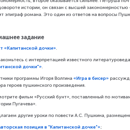
кономерность, второе оказывается сильнее. Петруша почт
довороте истории, он связан с высшей закономерностью 
ит эпиграф романа. Это один из ответов на вопросы Пушк
ашнее задание
ст «Капитанской дочки»
.
акомьтесь с интерпретацией известного литературоведа
итанской дочки"»
.
тники программы Игоря Волгина 
«Игра в бисер»
 рассужд
ра героев пушкинского произведения.
отрите фильм «Русский бунт», поставленный по мотивам
ории Пугачева».
лагаем другие уроки по повести А.С. Пушкина, размещен
Авторская позиция в "Капитанской дочке"»
;