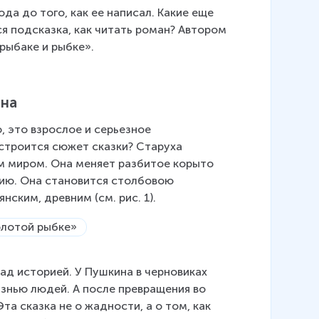
да до того, как ее написал. Какие еще 
я подсказка, как читать роман? Автором 
рыбаке и рыбке».
ина
, это взрослое и серьезное 
строится сюжет сказки? Старуха 
м миром. Она меняет разбитое корыто 
рию. Она становится столбовою 
нским, древним (см. рис. 1).
»
ад историей. У Пушкина в черновиках 
знью людей. А после превращения во 
а сказка не о жадности, а о том, как 