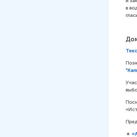
и за
в во
глас
Дом
Тек
Позн
"Кап
Учас
выбо
Посм
«Ист
Пред
«