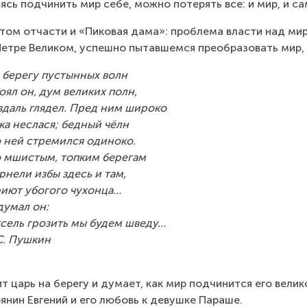
ясь подчинить мир себе, можно потерять все: и мир, и са
том отчасти и «Пиковая дама»: проблема власти над ми
Петре Великом, успешно пытавшемся преобразовать мир, 
 берегу пустынных волн
оял он, дум великих полн,
вдаль глядел. Пред ним широко
ка неслася; бедный чёлн
 ней стремился одиноко.
 мшистым, топким берегам
рнели избы здесь и там,
иют убогого чухонца…
думал он:
сель грозить мы будем шведу…
С. Пушкин
т царь на берегу и думает, как мир подчинится его вели
янин Евгений и его любовь к девушке Параше.