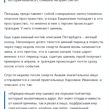
которая казалась стоявшею на краю света».
Площадь представляет собой совершенно непостижимое, 
опасное пространство, и когда Башмачкин попадает в это 
пространство, то именно в нем с героем происходит 
трагедия. У него отнимают шинель.
Еще один важный мотив описания Петербурга – вечный 
холод. Непомерно долго тянется зимний период в повести, 
через пару недель после смерти Акакия вновь начинается 
зима, и это притом, что в самом начале тоже царит 
именно этот период года, сшитую шинель герой получает 
примерно в апреле, и трагедия происходит почти сразу 
после этого события.
Спустя неделю после смерти Акакия значительное лицо 
отправляется к своей приятельнице Каролине Ивановне, и 
описано это так:
«Изредка мешал ему однако же порывистый ветер, 
который, выхватившись вдруг, бог знает откуда и нивесть 
от какой причины, так и резал в лицо, подбрасывая ему 
туда клочки снега, хлобуча, как парус, шинельный 