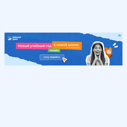
Обучение
ИнтернетУрок
Помощь