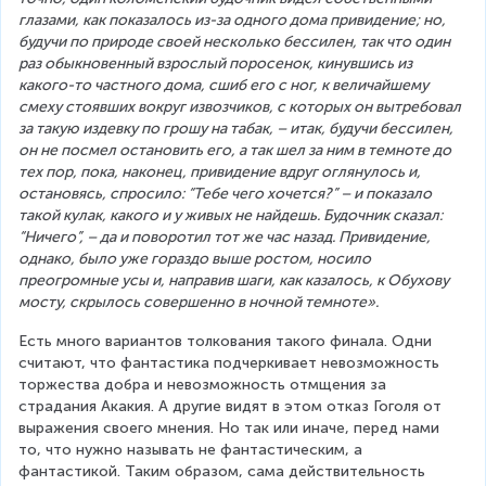
глазами, как показалось из-за одного дома привидение; но, 
будучи по природе своей несколько бессилен, так что один 
раз обыкновенный взрослый поросенок, кинувшись из 
какого-то частного дома, сшиб его с ног, к величайшему 
смеху стоявших вокруг извозчиков, с которых он вытребовал 
за такую издевку по грошу на табак, – итак, будучи бессилен, 
он не посмел остановить его, а так шел за ним в темноте до 
тех пор, пока, наконец, привидение вдруг оглянулось и, 
остановясь, спросило: “Тебе чего хочется?” – и показало 
такой кулак, какого и у живых не найдешь. Будочник сказал: 
“Ничего”, – да и поворотил тот же час назад. Привидение, 
однако, было уже гораздо выше ростом, носило 
преогромные усы и, направив шаги, как казалось, к Обухову 
мосту, скрылось совершенно в ночной темноте».
Есть много вариантов толкования такого финала. Одни 
считают, что фантастика подчеркивает невозможность 
торжества добра и невозможность отмщения за 
страдания Акакия. А другие видят в этом отказ Гоголя от 
выражения своего мнения. Но так или иначе, перед нами 
то, что нужно называть не фантастическим, а 
фантастикой. Таким образом, сама действительность 