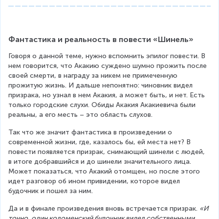
Фантастика и реальность в повести «Шинель» 
Говоря о данной теме, нужно вспомнить эпилог повести. В 
нем говорится, что Акакию суждено шумно прожить после 
своей смерти, в награду за никем не примеченную 
прожитую жизнь. И дальше непонятно: чиновник видел 
призрака, но узнал в нем Акакия, а может быть, и нет. Есть 
только городские слухи. Обиды Акакия Акакиевича были 
реальны, а его месть – это область слухов.
Так что же значит фантастика в произведении о 
современной жизни, где, казалось бы, ей места нет? В 
повести появляется призрак, снимающий шинели с людей, 
в итоге добравшийся и до шинели значительного лица. 
Может показаться, что Акакий отомщен, но после этого 
идет разговор об ином привидении, которое видел 
будочник и пошел за ним. 
Да и в финале произведения вновь встречается призрак. 
«И 
точно, один коломенский будочник видел собственными 