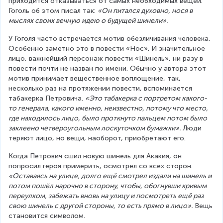
приходится отказываться от самых необходимых вещей. 
Гоголь об этом писал так: 
«Он питался духовно, нося в 
мыслях своих вечную идею о будущей шинели».
У Гоголя часто встречается мотив обезличивания человека. 
Особенно заметно это в повести «Нос». И значительное 
лицо, важнейший персонаж повести «Шинель», ни разу в 
повести почти не назван по имени. Обычно у автора этот 
мотив принимает вещественное воплощение, так, 
несколько раз на протяжении повести, вспоминается 
табакерка Петровича. 
«Это табакерка с портретом какого-
то генерала, какого именно, неизвестно, потому что место, 
где находилось лицо, было проткнуто пальцем потом было 
заклеено четвероугольным лоскуточком бумажки».
 Люди 
теряют лицо, но вещи, наоборот, приобретают его.
Когда Петрович сшил новую шинель для Акакия, он 
попросил героя примерить, осмотрел со всех сторон. 
«Оставаясь на улице, долго ещё смотрел издали на шинель и 
потом пошёл нарочно в сторону, чтобы, обогнувши кривым 
переулком, забежать вновь на улицу и посмотреть ещё раз 
свою шинель с другой стороны, то есть прямо в лицо».
 Вещь 
становится символом.