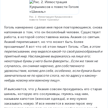
Рис. 2. Иллюстрация Кукрыниксов к
повести Гоголя «Шинель»
Гоголь намеренно сделал имя героя повторяющимся, снова 
напоминая о том, что он беззлобный человек. Существует 
работа, в которой сопоставлена жизнь Акакия со святым. 
Акакий переписывает, но что может быть более 
прозаичным! А вот что об этом пишет Гоголь: 
«Там, в этом 
переписывании, ему виделся какой-то свой разнообразный и 
приятный мир. Наслаждение выражалось на лице его; 
некоторые буквы у него были фавориты…Если же таких не 
случалось, он снимал нарочно, для собственного 
удовольствия, копию для себя, особенно, если бумага была 
замечательна не по красоте слога, но по адресу к какому-
нибудь новому или важному лицу».
И выясняется, что у Акакия совсем прохудилась его старая 
шинель, которую его сослуживцы, глумясь над ним, 
называли капотом (женская одежда), и ему нужно 
заказывать новую. И все меняется в жизни героя: ему 