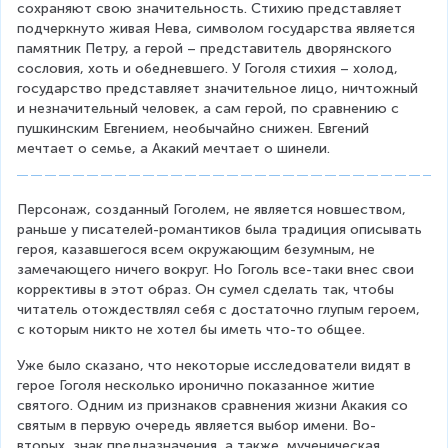
сохраняют свою значительность. Стихию представляет 
подчеркнуто живая Нева, символом государства является 
памятник Петру, а герой – представитель дворянского 
сословия, хоть и обедневшего. У Гоголя стихия – холод, 
государство представляет значительное лицо, ничтожный 
и незначительный человек, а сам герой, по сравнению с 
пушкинским Евгением, необычайно снижен. Евгений 
мечтает о семье, а Акакий мечтает о шинели. 
Персонаж, созданный Гоголем, не является новшеством, 
раньше у писателей-романтиков была традиция описывать 
героя, казавшегося всем окружающим безумным, не 
замечающего ничего вокруг. Но Гоголь все-таки внес свои 
коррективы в этот образ. Он сумел сделать так, чтобы 
читатель отождествлял себя с достаточно глупым героем, 
с которым никто не хотел бы иметь что-то общее.
Уже было сказано, что некоторые исследователи видят в 
герое Гоголя несколько иронично показанное житие 
святого. Одним из признаков сравнения жизни Акакия со 
святым в первую очередь является выбор имени. Во-
вторых, знак предназначения, а также  мученическая 