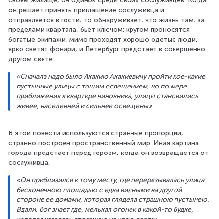
своем жилище, он одинок среди своих сослуживцев. Когда 
он решает принять приглашение сослуживца и 
отправляется в гости, то обнаруживает, что жизнь там, за 
пределами квартала, бьет ключом: кругом проносятся 
богатые экипажи, мимо проходят хорошо одетые люди, 
ярко светят фонари, и Петербург предстает в совершенно 
другом свете.
«Сначала надо было Акакию Акакиевичу пройти кое-какие 
пустынные улицы с тощим освещением, но по мере 
приближения к квартире чиновника, улицы становились 
живее, населенней и сильнее освещены».
В этой повести используются странные пропорции, 
странно построен пространственный мир. Иная картина 
города предстает перед героем, когда он возвращается от 
сослуживца.
«Он приблизился к тому месту, где перерезывалась улица 
бесконечною площадью с едва видными на другой 
стороне ее домами, которая глядела страшною пустынею.
Вдали, бог знает где, мелькал огонек в какой-то будке, 