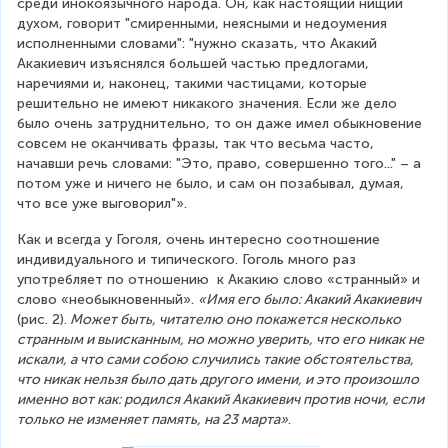
среди инокоязычного народа. Он, как настоящий нищий 
духом, говорит "смиренными, неясными и недоумения 
исполненными словами": "нужно сказать, что Акакий 
Акакиевич изъяснялся большей частью предлогами, 
наречиями и, наконец, такими частицами, которые 
решительно не имеют никакого значения. Если же дело 
было очень затруднительно, то он даже имел обыкновение 
совсем не оканчивать фразы, так что весьма часто, 
начавши речь словами: "Это, право, совершенно того..." – а 
потом уже и ничего не было, и сам он позабывал, думая, 
что все уже выговорил"».
Как и всегда у Гоголя, очень интересно соотношение 
индивидуального и типического. Гоголь много раз 
употребляет по отношению  к Акакию слово «странный» и 
слово «необыкновенный». 
«Имя его было: Акакий Акакиевич 
(рис. 2).
 Может быть, читателю оно покажется несколько 
странным и выисканным, но можно уверить, что его никак не 
искали, а что сами собою случились такие обстоятельства, 
что никак нельзя было дать другого имени, и это произошло 
именно вот как: родился Акакий Акакиевич против ночи, если 
только не изменяет память, на 23 марта»
.