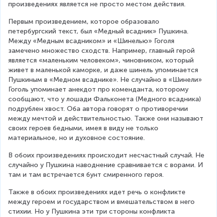
произведениях является не просто местом действия.
Первым произведением, которое образовало 
петербургский текст, был «Медный всадник» Пушкина. 
Между «Медным всадником» и «Шинелью» Гоголя 
замечено множество сходств. Например, главный герой 
является «маленьким человеком», чиновником, который 
живет в маленькой каморке, и даже шинель упоминается 
Пушкиным в «Медном всаднике». Не случайно в «Шинели» 
Гоголь упоминает анекдот про коменданта, которому 
сообщают, что у лошади Фальконета (Медного всадника) 
подрублен хвост. Оба автора говорят о противоречии 
между мечтой и действительностью. Также они называют 
своих героев бедными, имея в виду не только 
материальное, но и духовное состояние.
В обоих произведениях происходит несчастный случай. Не 
случайно у Пушкина наводнение сравнивается с ворами. И 
там и там встречается бунт смиренного героя.
Также в обоих произведениях идет речь о конфликте 
между героем и государством и вмешательством в него 
стихии. Но у Пушкина эти три стороны конфликта 