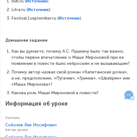
Rvb.ru (
Источник
).
Litra.ru (
Источник
).
Festival.1september.ru (
Источник
).
Домашнее задание
Как вы думаете, почему А.С. Пушкину было так важно, 
чтобы первое впечатление о Маше Мироновой при ее 
появлении в повести было неброским и не вызывающим?
Почему автор назвал свой роман «Капитанская дочка», 
а не, предположим, «Пугачев», «Гринев», «Швабрин» или 
«Маша Миронова»?
Какова роль Маши Мироновой в повести?
Информация об уроке
Учитель
:
Соболев Лев Иосифович
Автор урока
: