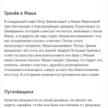
Гринёв и Маша
В следующей главе Петр Гринев видит в Маше Мироновой 
чувствительную и благоразумную девушку. В разговоре со 
Швабриным, который советует не писать любовных стихов 
Маше, а подарить ей пару серег, Гринев воспринимает это 
как оскорбление и резко отвечает. После этого 
происходит поединок. Маша выхаживает Петра, Гринев 
предлагает ей стать его женой. Андрей Петрович Гринев в 
ответ на просьбу сына благословить его брак с Машей 
пишет резкое письмо. Маша говорит Гриневу, что будет его 
помнить, желает счастья с другой и категорически 
отказывается выходить замуж за него без благословения 
его отца. В это время начинается пугачевское восстание.
Пугачёвщина
Капитан прощается со своей дочерью, он просит ее 
надеть сарафан, чтобы она была неотличима от дворовых 