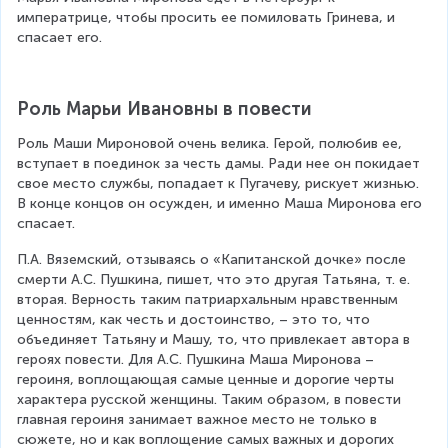
императрице, чтобы просить ее помиловать Гринева, и 
спасает его.
Роль Марьи Ивановны в повести
Роль Маши Мироновой очень велика. Герой, полюбив ее, 
вступает в поединок за честь дамы. Ради нее он покидает 
свое место службы, попадает к Пугачеву, рискует жизнью. 
В конце концов он осужден, и именно Маша Миронова его 
спасает.
П.А. Вяземский, отзываясь о «Капитанской дочке» после 
смерти А.С. Пушкина, пишет, что это другая Татьяна, т. е. 
вторая. Верность таким патриархальным нравственным 
ценностям, как честь и достоинство, – это то, что 
объединяет Татьяну и Машу, то, что привлекает автора в 
героях повести. Для А.С. Пушкина Маша Миронова – 
героиня, воплощающая самые ценные и дорогие черты 
характера русской женщины. Таким образом, в повести 
главная героиня занимает важное место не только в 
сюжете, но и как воплощение самых важных и дорогих 