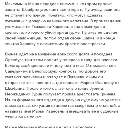
Максимыча Маша передает письмо, в котором просит 
защиты. Швабрин угрожает все открыть Пугачеву, если она 
не станет его женой. Понятно, что могут сделать 
пугачевцы с дочерью казненного капитана. В произведении 
упоминается Елизавета Харлова, жена коменданта 
крепости, которого убили при штурме. Пугачев ее сделал 
своей наложницей, потом отдал своей шайке, и в конце 
концов Харлову с семилетним братом расстреляли.
Гринев идет на нарушение воинского долга и покидает 
Оренбург, при этом просит у генерала отряд для очистки 
Белогорской крепости и получает отказ. Отправляется с 
Савельичем в Белогорскую крепость, по дороге его 
хватают пугачевцы и отводят к Пугачеву, с ним он 
отправляется в крепость, где спасает Марию Ивановну от 
Швабрина. После этого остается в отряде Зурина. 
Неожиданно Зурин получает приказ арестовать Гринева. 
Из-за формального подхода к делу на суде ему не удается 
оправдаться, ситуация становится смертельно опасной, а 
называть имя Марьи Ивановны и вмешивать ее в судебные 
тяжбы он не хочет.
Марья Ивановна Миронова едет в Петербург к 