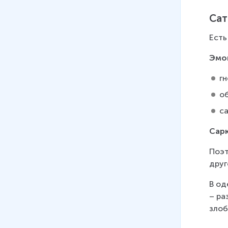
Сат
Есть
Эмо
гн
о
с
Сарк
Поэт
друг
В од
– ра
злоб