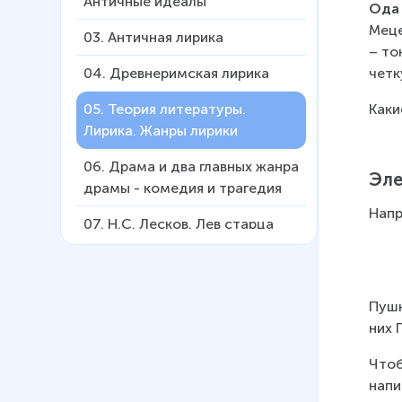
Античные идеалы
Ода
Меце
03
.
Античная лирика
– то
четк
04
.
Древнеримская лирика
Каки
05
.
Теория литературы.
Лирика. Жанры лирики
06
.
Драма и два главных жанра
Эле
драмы - комедия и трагедия
Напр
07
.
Н.С. Лесков. Лев старца
Герасима
08
.
«Тристан и Изольда».
«Повесть о Петре и Февронии
Пушк
Муромских»
них 
09
.
А.С. Пушкин. «Капитанская
Чтоб
дочка». Ч. 1
напи