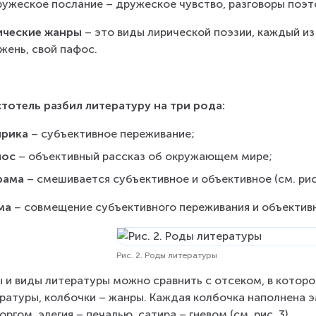
ружеское послание – дружеское чувство, разговоры поэт
ические жанры
 – это виды лирической поэзии, каждый и
жень, свой пафос.
тотель разбил литературу на три рода:
ирика
 – субъективное переживание;
пос
 – объективный рассказ об окружающем мире;
рама 
– смешивается субъективное и объективное (см. рис.
ма
 – совмещение субъективного переживания и объектив
Рис. 2. Роды литературы
 и виды литературы можно сравнить с отсеком, в которо
ратуры, колбочки – жанры. Каждая колбочка наполнена 
оргом, элегия – печалью, сатира – гневом (см. рис. 3).