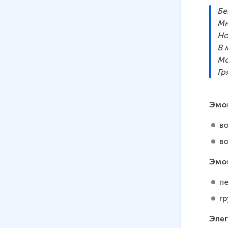
10
.
А.С. Пушкин. «Капитанская
Бе
дочка». Ч. 2
Мн
Но
В 
Мо
Гр
Эмо
во
в
Эмо
пе
гр
Элег