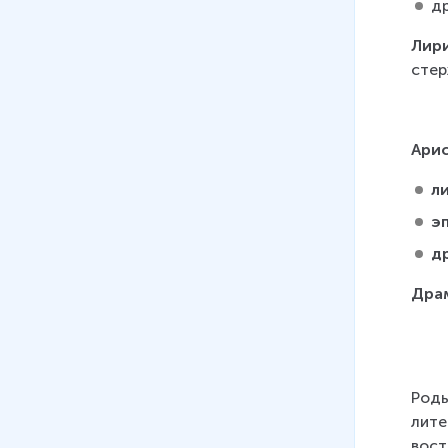
д
Лир
стер
Арис
л
э
д
Дра
Роды
лите
вост