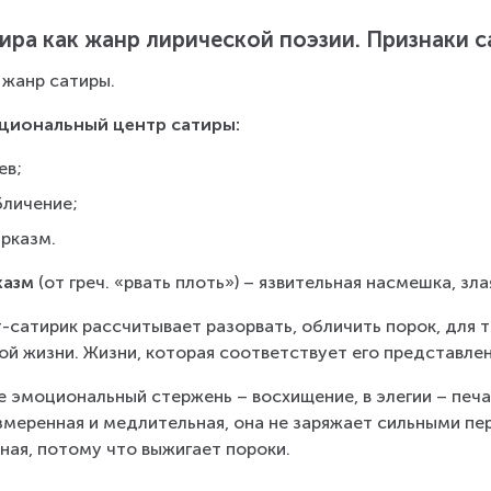
ира как жанр лирической поэзии. Признаки 
 жанр сатиры.
циональный центр сатиры:
ев;
бличение;
арказм.
азм 
(от греч. «рвать плоть») – язвительная насмешка, зла
-сатирик рассчитывает разорвать, обличить порок, для 
ой жизни. Жизни, которая соответствует его представле
е эмоциональный стержень – восхищение, в элегии – печ
змеренная и медлительная, она не заряжает сильными пе
ная, потому что выжигает пороки.