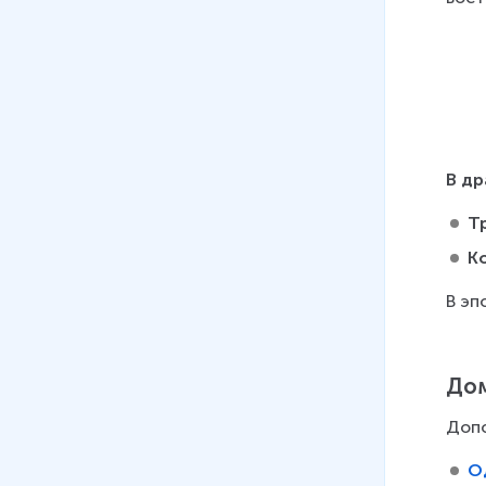
В др
Т
К
В эп
Дом
Допо
О