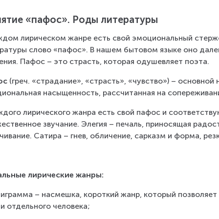
ятие «пафос». Роды литературы
ждом лирическом жанре есть свой эмоциональный стерже
ратуры слово «пафос». В нашем бытовом языке оно дале
ения. Пафос – это страсть, которая одушевляет поэта.
ос
 (греч. «страдание», «страсть», «чувство») – основной 
иональная насыщенность, рассчитанная на сопереживани
ждого лирического жанра есть свой пафос и соответству
ественное звучание. Элегия – печаль, приносящая радос
чивание. Сатира – гнев, обличение, сарказм и форма, ре
альные лирические жанры:
пиграмма – насмешка, короткий жанр, который позволяет
и отдельного человека;