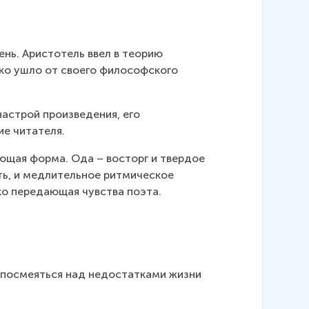
нь. Аристотель ввел в теорию 
ко ушло от своего философского 
настрой произведения, его 
е читателя.
ющая форма. Ода – восторг и твердое 
ть, и медлительное ритмическое 
зко передающая чувства поэта.
 посмеяться над недостатками жизни 