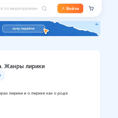
Войти
а. Жанры лирики
е
ах лирики и о лирике как о роде 