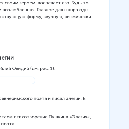
 своим героем, воспевает его. Будь то 
и возлюбленная. Главное для жанра оды 
етствующую форму, звучную, ритмически 
легии
лий Овидий (см. рис. 1).
евнеримского поэта и писал элегии. В 
читаем стихотворение Пушкина «Элегия», 
 поэта: