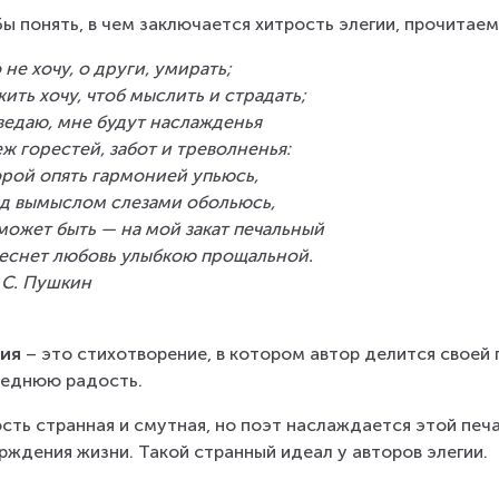
ы понять, в чем заключается хитрость элегии, прочитае
 не хочу, о други, умирать;
жить хочу, чтоб мыслить и страдать;
ведаю, мне будут наслажденья
ж горестей, забот и треволненья:
рой опять гармонией упьюсь,
д вымыслом слезами обольюсь,
может быть — на мой закат печальный
еснет любовь улыбкою прощальной.
. С. Пушкин
гия
 – это стихотворение, в котором автор делится своей 
еднюю радость.
сть странная и смутная, но поэт наслаждается этой печа
рждения жизни. Такой странный идеал у авторов элегии.