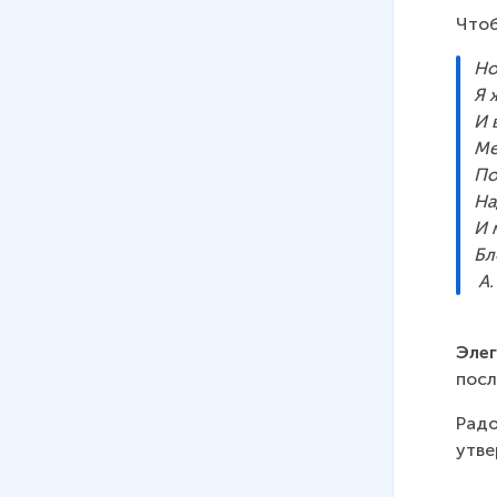
Чтоб
Но
Я 
И 
Ме
По
На
И 
Бл
 А
Эле
посл
Радо
утве