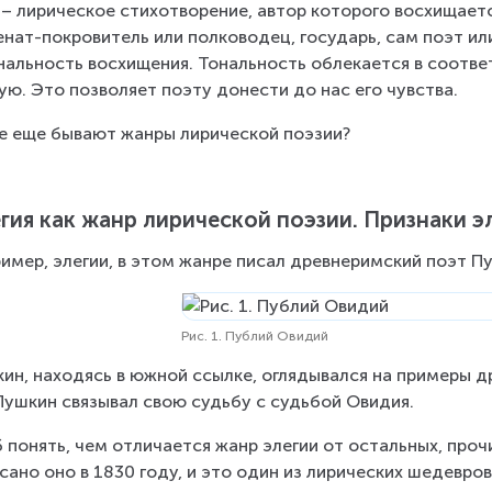
 – лирическое стихотворение, автор которого восхищается
нат-покровитель или полководец, государь, сам поэт ил
нальность восхищения. Тональность облекается в соотв
ую. Это позволяет поэту донести до нас его чувства.
е еще бывают жанры лирической поэзии?
гия как жанр лирической поэзии. Признаки э
имер, элегии, в этом жанре писал древнеримский поэт Пуб
Рис. 1. Публий Овидий
ин, находясь в южной ссылке, оглядывался на примеры др
Пушкин связывал свою судьбу с судьбой Овидия.
 понять, чем отличается жанр элегии от остальных, про
сано оно в 1830 году, и это один из лирических шедевров