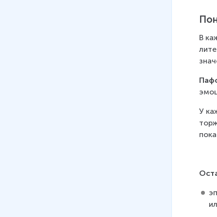
Пон
В ка
лите
знач
Паф
эмоц
У ка
торж
пока
Ост
э
ил