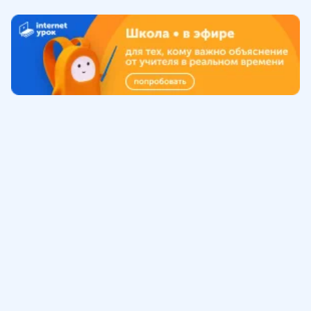
Обучение
ИнтернетУрок
Помощь
© ИнтернетУрок, 2009-
2026
8 (800) 775-41-21
info@interneturok.ru
101 000, г. Москва а/я 711 ООО «ИНТЕРДА»