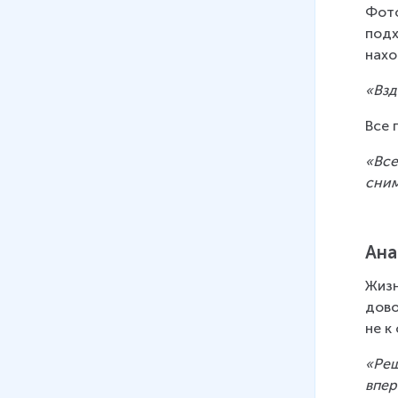
Фото
подх
нахо
«Взд
Все 
«Все
сним
Ана
Жизн
дово
не к
«Реш
впер