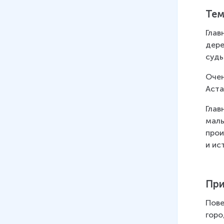
11 мин
Тем
16
.
Н. М. Рубцов.
Глав
Стихотворения
дере
17 мин
судь
Очен
Аста
Глав
маль
прои
и ис
При
Пове
горо