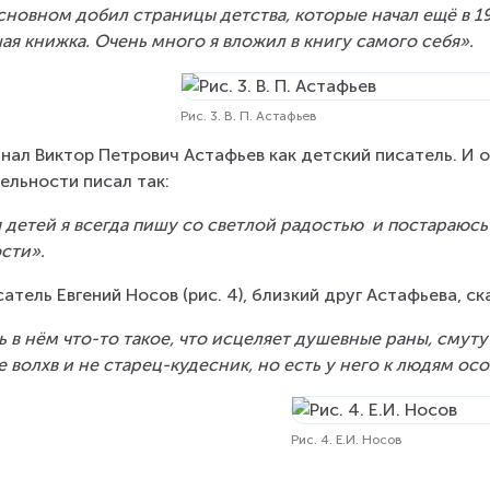
сновном добил страницы детства, которые начал ещё в 19
ая книжка. Очень много я вложил в книгу самого себя».
Рис. 3. В. П. Астафьев
нал Виктор Петрович Астафьев как детский писатель. И 
ельности писал так:
 детей я всегда пишу со светлой радостью  и постараюсь
сти».
сатель Евгений Носов (рис. 4), близкий друг Астафьева, ск
ь в нём что-то такое, что исцеляет душевные раны, смуту
е волхв и не старец-кудесник, но есть у него к людям особ
Рис. 4. Е.И. Носов