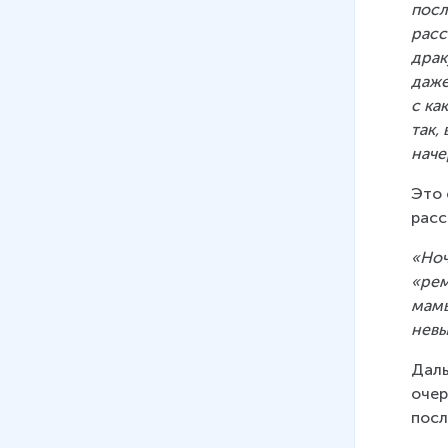
посл
расс
драк
даже
с ка
так,
наче
Это 
расс
«Ноч
«рем
мамы
невы
Даль
очер
посл