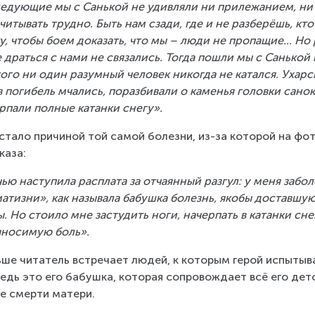
едующие мы с Санькой не удивляли ни прилежанием, ни 
читывать трудно. Быть нам сзади, где и не разберёшь, кто
у, чтобы боем доказать, что мы – люди не пропащие... Но
 драться с нами не связались. Тогда пошли мы с Санькой н
кого ни один разумный человек никогда не катался. Ухарск
 в погибель мчались, поразбивали о каменья головки санок
рпали полные катанки снегу».
стало причиной той самой болезни, из-за которой на фот
каза:
ью наступила расплата за отчаянный разгул: у меня забол
атизни», как называла бабушка болезнь, якобы доставшу
. Но стоило мне застудить ноги, начерпать в катанки снег
носимую боль».
ше читатель встречает людей, к которым герой испытыв
едь это его бабушка, которая сопровождает всё его детс
е смерти матери.