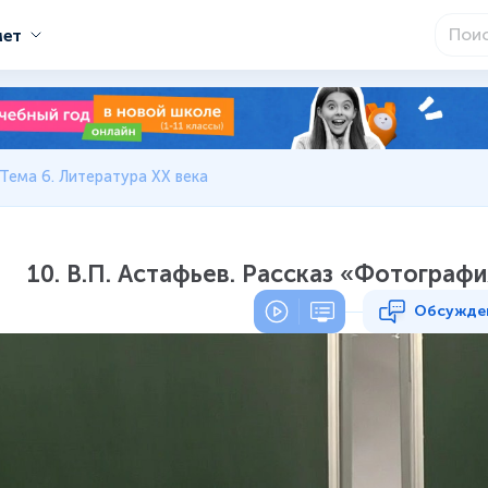
мет
Тема 6. Литература ХХ века
10. В.П. Астафьев. Рассказ «Фотографи
Обсужде