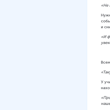
«Не 
Нужн
собы
и сн
«И ф
увек
Всем
«Так
У уч
нахо
«Про
наше