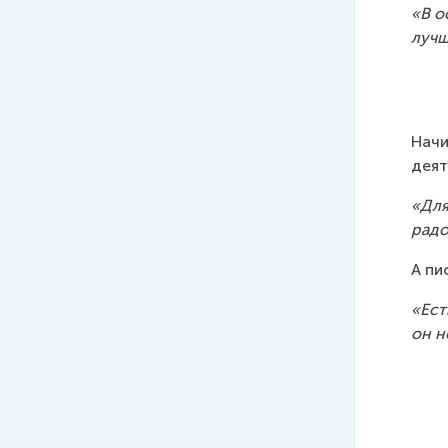
«В о
11
.
Русские поэты ХХ века о
лучш
родине, родной природе и о
себе
14 мин
12
.
Поэты русского зарубежья
Начи
о родине
деят
20 мин
«Для
13
.
В.М. Шукшин. Личность
радо
писателя. Рассказ "Дядя
Ермолай"
А пи
13 мин
«Ест
14
.
В. М. Шукшин. Рассказ
он н
«Солнце, старик и девушка»
8 мин
15
.
В. М. Шукшин. Рассказ
«Микроскоп»