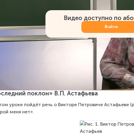
Видео доступно по аб
Войти
следний поклон» В.П. Астафьева
том уроке пойдёт речь о Викторе Петровиче Астафьеве (ри
рой меня нет».