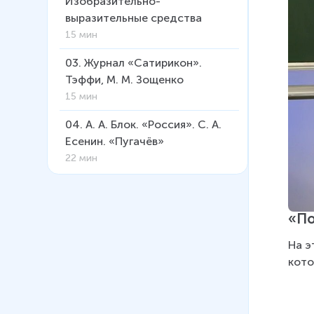
Изобразительно-
выразительные средства
15 мин
03
.
Журнал «Сатирикон».
Тэффи, М. М. Зощенко
15 мин
04
.
А. А. Блок. «Россия». С. А.
Есенин. «Пугачёв»
22 мин
05
.
А. Т. Твардовский.
Композиция поэмы «Василий
«По
Тёркин». Русский
национальный характер
На э
9 мин
кото
06
.
А.Т. Твардовский. Поэма
"Василий Тёркин". Проблема