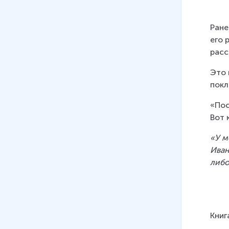
"большой" и "малой" родины
6 мин
Ране
07
.
Народно-поэтическая
его 
основа поэмы «Василий
расс
Тёркин». Юмор в поэме
7 мин
Это 
покл
08
.
Рассказ Андрея Платонова
«Возвращение»
«Пос
25 мин
Вот 
09
.
Стихи и песни о Великой
«У м
Отечественной войне
Иван
22 мин
либо
10
.
В.П. Астафьев. Рассказ
«Фотография, на которой
меня нет»
Книг
26 мин