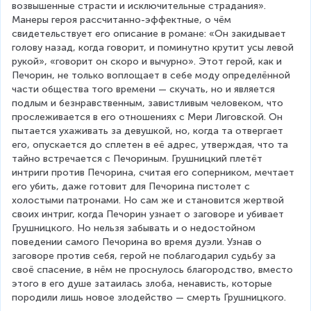
возвышенные страсти и исключительные страдания». 
Манеры героя рассчитанно-эффектные, о чём 
свидетельствует его описание в романе: «Он закидывает 
голову назад, когда говорит, и поминутно крутит усы левой 
рукой», «говорит он скоро и вычурно». Этот герой, как и 
Печорин, не только воплощает в себе моду определённой 
части общества того времени — скучать, но и является 
подлым и безнравственным, завистливым человеком, что 
прослеживается в его отношениях с Мери Лиговской. Он 
пытается ухаживать за девушкой, но, когда та отвергает 
его, опускается до сплетен в её адрес, утверждая, что та 
тайно встречается с Печориным. Грушницкий плетёт 
интриги против Печорина, считая его соперником, мечтает 
его убить, даже готовит для Печорина пистолет с 
холостыми патронами. Но сам же и становится жертвой 
своих интриг, когда Печорин узнает о заговоре и убивает 
Грушницкого. Но нельзя забывать и о недостойном 
поведении самого Печорина во время дуэли. Узнав о 
заговоре против себя, герой не поблагодарил судьбу за 
своё спасение, в нём не проснулось благородство, вместо 
этого в его душе затаилась злоба, ненависть, которые 
породили лишь новое злодейство — смерть Грушницкого.