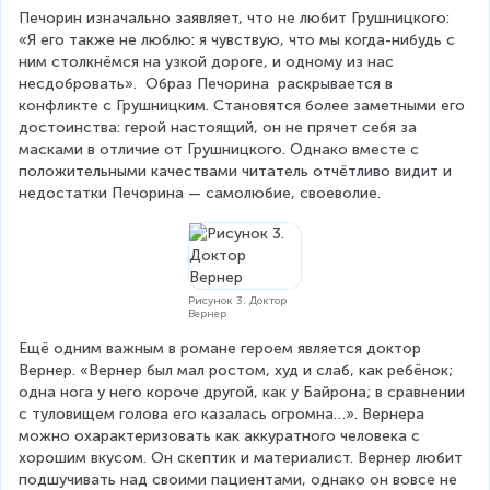
Печорин изначально заявляет, что не любит Грушницкого: 
«Я его также не люблю: я чувствую, что мы когда-нибудь с 
ним столкнёмся на узкой дороге, и одному из нас 
несдобровать».  Образ Печорина  раскрывается в 
конфликте с Грушницким. Становятся более заметными его 
достоинства: герой настоящий, он не прячет себя за 
масками в отличие от Грушницкого. Однако вместе с 
положительными качествами читатель отчётливо видит и 
недостатки Печорина — самолюбие, своеволие.
Рисунок 3. Доктор
Вернер
Ещё одним важным в романе героем является доктор 
Вернер. «Вернер был мал ростом, худ и слаб, как ребёнок; 
одна нога у него короче другой, как у Байрона; в сравнении 
с туловищем голова его казалась огромна…». Вернера 
можно охарактеризовать как аккуратного человека с 
хорошим вкусом. Он скептик и материалист. Вернер любит 
подшучивать над своими пациентами, однако он вовсе не 