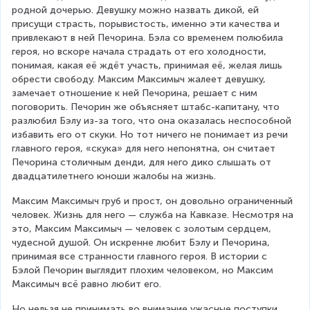
родной дочерью. Девушку можно назвать дикой, ей 
присущи страсть, порывистость, именно эти качества и 
привлекают в ней Печорина. Бэла со временем полюбила 
героя, но вскоре начала страдать от его холодности, 
понимая, какая её ждёт участь, принимая её, желая лишь 
обрести свободу. Максим Максимыч жалеет девушку, 
замечает отношение к ней Печорина, решает с ним 
поговорить. Печорин же объясняет штабс-капитану, что 
разлюбил Бэлу из-за того, что она оказалась неспособной 
избавить его от скуки. Но тот ничего не понимает из речи 
главного героя, «скука» для него непонятна, он считает 
Печорина столичным денди, для него дико слышать от 
двадцатилетнего юноши жалобы на жизнь.
Максим Максимыч груб и прост, он довольно ограниченный 
человек. Жизнь для него — служба на Кавказе. Несмотря на 
это, Максим Максимыч — человек с золотым сердцем, 
чудесной душой. Он искренне любит Бэлу и Печорина, 
принимая все странности главного героя. В истории с 
Бэлой Печорин выглядит плохим человеком, но Максим 
Максимыч всё равно любит его.
Но нельзя не принимать во внимание ужасные поступки 