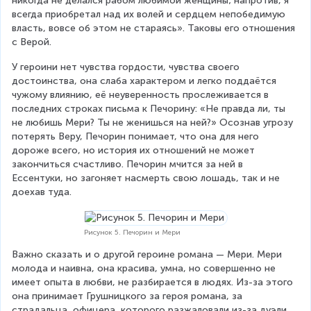
никогда не делался рабом любимой женщины; напротив, я 
всегда приобретал над их волей и сердцем непобедимую 
власть, вовсе об этом не стараясь». Таковы его отношения 
с Верой.
У героини нет чувства гордости, чувства своего 
достоинства, она слаба характером и легко поддаётся 
чужому влиянию, её неуверенность прослеживается в 
последних строках письма к Печорину: «Не правда ли, ты 
не любишь Мери? Ты не женишься на ней?» Осознав угрозу 
потерять Веру, Печорин понимает, что она для него 
дороже всего, но история их отношений не может 
закончиться счастливо. Печорин мчится за ней в 
Ессентуки, но загоняет насмерть свою лошадь, так и не 
доехав туда.
Рисунок 5. Печорин и Мери
Важно сказать и о другой героине романа — Мери. Мери 
молода и наивна, она красива, умна, но совершенно не 
имеет опыта в любви, не разбирается в людях. Из-за этого 
она принимает Грушницкого за героя романа, за 
страдальца, офицера, которого разжаловали из-за дуэли. 