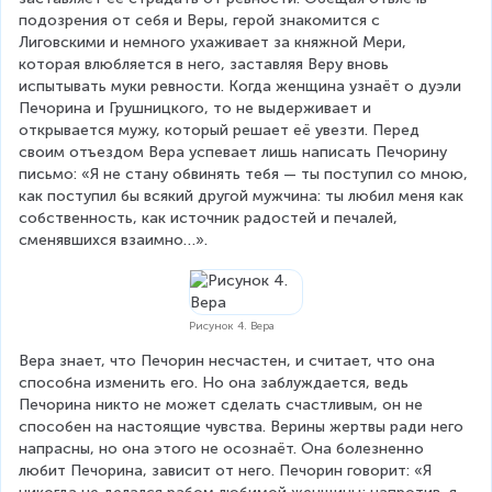
подозрения от себя и Веры, герой знакомится с 
Лиговскими и немного ухаживает за княжной Мери, 
которая влюбляется в него, заставляя Веру вновь 
испытывать муки ревности. Когда женщина узнаёт о дуэли 
Печорина и Грушницкого, то не выдерживает и 
открывается мужу, который решает её увезти. Перед 
своим отъездом Вера успевает лишь написать Печорину 
письмо: «Я не стану обвинять тебя — ты поступил со мною, 
как поступил бы всякий другой мужчина: ты любил меня как 
собственность, как источник радостей и печалей, 
сменявшихся взаимно…».
Рисунок 4. Вера
Вера знает, что Печорин несчастен, и считает, что она 
способна изменить его. Но она заблуждается, ведь 
Печорина никто не может сделать счастливым, он не 
способен на настоящие чувства. Верины жертвы ради него 
напрасны, но она этого не осознаёт. Она болезненно 
любит Печорина, зависит от него. Печорин говорит: «Я 