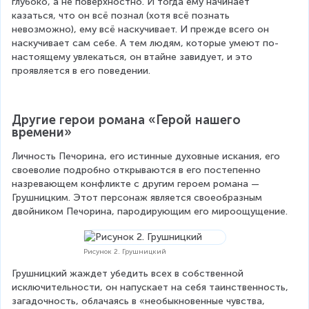
глубоко, а не поверхностно. И тогда ему начинает 
казаться, что он всё познал (хотя всё познать 
невозможно), ему всё наскучивает. И прежде всего он 
наскучивает сам себе. А тем людям, которые умеют по-
настоящему увлекаться, он втайне завидует, и это 
проявляется в его поведении.
Другие герои романа «Герой нашего 
времени»
Личность Печорина, его истинные духовные искания, его 
своеволие подробно открываются в его постепенно 
назревающем конфликте с другим героем романа — 
Грушницким. Этот персонаж является своеобразным 
двойником Печорина, пародирующим его мироощущение.
Рисунок 2. Грушницкий
Грушницкий жаждет убедить всех в собственной 
исключительности, он напускает на себя таинственность, 
загадочность, облачаясь в «необыкновенные чувства, 