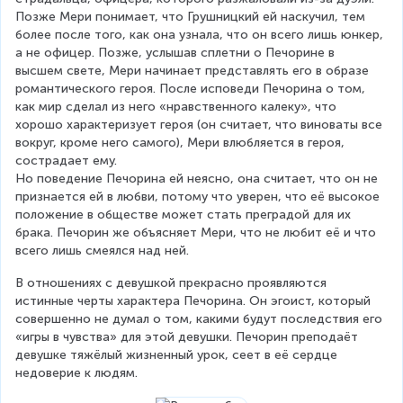
Позже Мери понимает, что Грушницкий ей наскучил, тем 
более после того, как она узнала, что он всего лишь юнкер, 
а не офицер. Позже, услышав сплетни о Печорине в 
высшем свете, Мери начинает представлять его в образе 
романтического героя. После исповеди Печорина о том, 
как мир сделал из него «нравственного калеку», что 
хорошо характеризует героя (он считает, что виноваты все 
вокруг, кроме него самого), Мери влюбляется в героя, 
сострадает ему.
Но поведение Печорина ей неясно, она считает, что он не 
признается ей в любви, потому что уверен, что её высокое 
положение в обществе может стать преградой для их 
брака. Печорин же объясняет Мери, что не любит её и что 
всего лишь смеялся над ней.
В отношениях с девушкой прекрасно проявляются 
истинные черты характера Печорина. Он эгоист, который 
совершенно не думал о том, какими будут последствия его 
«игры в чувства» для этой девушки. Печорин преподаёт 
девушке тяжёлый жизненный урок, сеет в её сердце 
недоверие к людям.