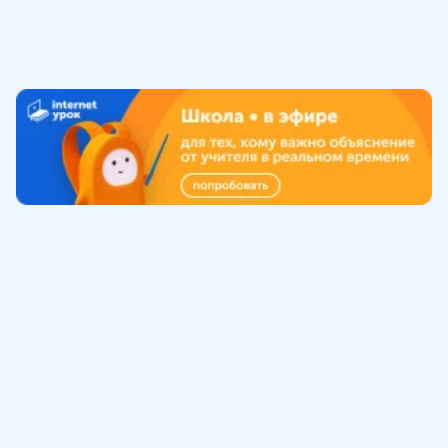
Обучение
ИнтернетУрок
Помощь