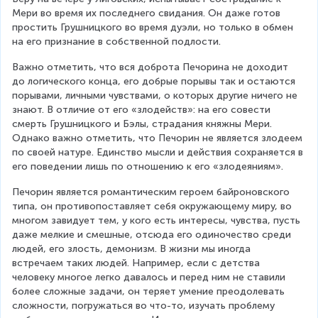
Мери во время их последнего свидания. Он даже готов 
простить Грушницкого во время дуэли, но только в обмен 
на его признание в собственной подлости.
Важно отметить, что вся доброта Печорина не доходит 
до логического конца, его добрые порывы так и остаются 
порывами, личными чувствами, о которых другие ничего не 
знают. В отличие от его «злодейств»: на его совести 
смерть Грушницкого и Бэлы, страдания княжны Мери. 
Однако важно отметить, что Печорин не является злодеем 
по своей натуре. Единство мысли и действия сохраняется в 
его поведении лишь по отношению к его «злодеяниям».
Печорин является романтическим героем байроновского 
типа, он противопоставляет себя окружающему миру, во 
многом завидует тем, у кого есть интересы, чувства, пусть 
даже мелкие и смешные, отсюда его одиночество среди 
людей, его злость, демонизм. В жизни мы иногда 
встречаем таких людей. Например, если с детства 
человеку многое легко давалось и перед ним не ставили 
более сложные задачи, он теряет умение преодолевать 
сложности, погружаться во что-то, изучать проблему 