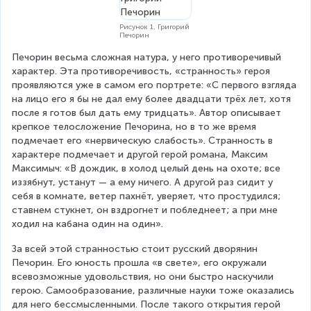
Рисунок 1. Григорий
Печорин
Печорин весьма сложная натура, у него противоречивый 
характер. Эта противоречивость, «странность» героя 
проявляются уже в самом его портрете: «С первого взгляда 
на лицо его я бы не дал ему более двадцати трёх лет, хотя 
после я готов был дать ему тридцать». Автор описывает 
крепкое телосложение Печорина, но в то же время 
подмечает его «нервическую слабость». Странность в 
характере подмечает и другой герой романа, Максим 
Максимыч: «В дождик, в холод целый день на охоте; все 
иззябнут, устанут — а ему ничего. А другой раз сидит у 
себя в комнате, ветер пахнёт, уверяет, что простудился; 
ставнем стукнет, он вздрогнет и побледнеет; а при мне 
ходил на кабана один на один».
За всей этой странностью стоит русский дворянин 
Печорин. Его юность прошла «в свете», его окружали 
всевозможные удовольствия, но они быстро наскучили 
герою. Самообразование, различные науки тоже оказались 
для него бессмысленными. После такого открытия герой 