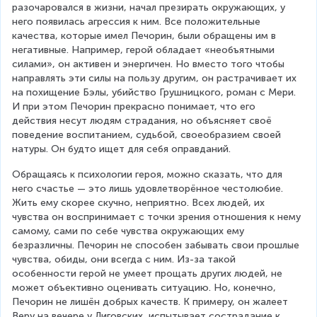
разочаровался в жизни, начал презирать окружающих, у 
него появилась агрессия к ним. Все положительные 
качества, которые имел Печорин, были обращены им в 
негативные. Например, герой обладает «необъятными 
силами», он активен и энергичен. Но вместо того чтобы 
направлять эти силы на пользу другим, он растрачивает их 
на похищение Бэлы, убийство Грушницкого, роман с Мери. 
И при этом Печорин прекрасно понимает, что его 
действия несут людям страдания, но объясняет своё 
поведение воспитанием, судьбой, своеобразием своей 
натуры. Он будто ищет для себя оправданий.
Обращаясь к психологии героя, можно сказать, что для 
него счастье — это лишь удовлетворённое честолюбие. 
Жить ему скорее скучно, неприятно. Всех людей, их 
чувства он воспринимает с точки зрения отношения к нему 
самому, сами по себе чувства окружающих ему 
безразличны. Печорин не способен забывать свои прошлые 
чувства, обиды, они всегда с ним. Из-за такой 
особенности герой не умеет прощать других людей, не 
может объективно оценивать ситуацию. Но, конечно, 
Печорин не лишён добрых качеств. К примеру, он жалеет 
Веру на вечере у Лиговских, испытывает сострадание к 