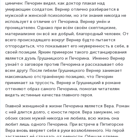
циничен: Печорин видел, как доктор плакал над 
умирающим солдатом. Вернер отлично разбирается в 
мужской и женской психологии, но эти знания никогда не 
использует в отличие от Печорина. Вернер умён и 
проницателен. Однако при всём своём скептицизме, 
материализме он всё же добрый, благородный человек. От 
всего происходящего вокруг Вернер будто пытается 
отгородиться, что показывает его неуверенность в себе, в 
своей позиции. Ярким примером такого дистанцирования 
является дуэль Грушницкого и Печорина.  Именно Вернер 
узнаёт о заговоре против Печорина и рассказывает обо 
всем другу. После гибели Грушницкого Вернер занимает 
максимально отстранённую позицию, что Печорин 
принимает за трусость. Вернер и Грушницкий в романе 
оттеняют образ самого Печорина, помогая читателям 
видеть истинные качества главного героя.
Главной женщиной в жизни Печорина является Вера. Роман 
с ней длится долго, с юности героя. Вера замужем, но 
обоих своих мужей никогда не любила, всю жизнь она 
любит лишь одного Печорина. При встрече в Пятигорске 
Вера вновь вверяет себя в руки возлюбленного. Но герой 
заставляет её страдать от ревности. Обещая отвлечь 