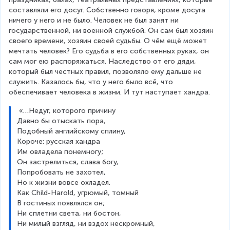
составляли его досуг. Собственно говоря, кроме досуга 
ничего у него и не было. Человек не был занят ни 
государственной, ни военной службой. Он сам был хозяин 
своего времени, хозяин своей судьбы. О чём ещё может 
мечтать человек? Его судьба в его собственных руках, он 
сам мог ею распоряжаться. Наследство от его дяди, 
который был честных правил, позволяло ему дальше не 
служить. Казалось бы, что у него было всё, что 
обеспечивает человека в жизни. И тут наступает хандра.
 «…Недуг, которого причину
Давно бы отыскать пора,
Подобный английскому сплину,
Короче: русская хандра
Им овладела понемногу;
Он застрелиться, слава богу,
Попробовать не захотел,
Но к жизни вовсе охладел.
Как Child-Harold, угрюмый, томный
В гостиных появлялся он;
Ни сплетни света, ни бостон,
Ни милый взгляд, ни вздох нескромный,