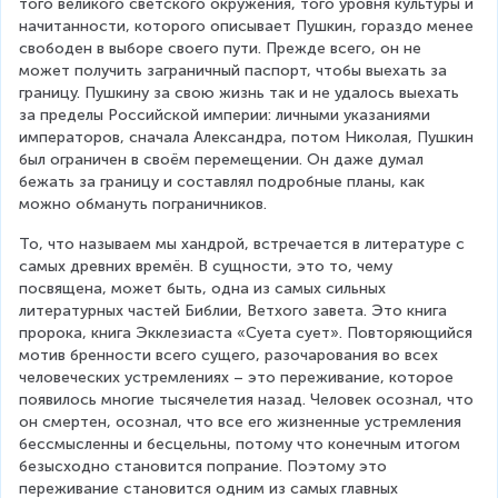
того великого светского окружения, того уровня культуры и 
начитанности, которого описывает Пушкин, гораздо менее 
свободен в выборе своего пути. Прежде всего, он не 
может получить заграничный паспорт, чтобы выехать за 
границу. Пушкину за свою жизнь так и не удалось выехать 
за пределы Российской империи: личными указаниями 
императоров, сначала Александра, потом Николая, Пушкин 
был ограничен в своём перемещении. Он даже думал 
бежать за границу и составлял подробные планы, как 
можно обмануть пограничников.
То, что называем мы хандрой, встречается в литературе с 
самых древних времён. В сущности, это то, чему 
посвящена, может быть, одна из самых сильных 
литературных частей Библии, Ветхого завета. Это книга 
пророка, книга Экклезиаста «Суета сует». Повторяющийся 
мотив бренности всего сущего, разочарования во всех 
человеческих устремлениях – это переживание, которое 
появилось многие тысячелетия назад. Человек осознал, что 
он смертен, осознал, что все его жизненные устремления 
бессмысленны и бесцельны, потому что конечным итогом 
безысходно становится попрание. Поэтому это 
переживание становится одним из самых главных 