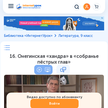
Библиотека «ИнтернетУрок»
Литература, 9 класс
16. Онегинская «хандра» в «собранье
пёстрых глав»
Видео доступно по абонементу
Войти