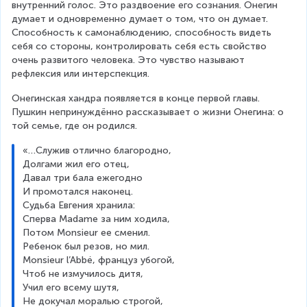
внутренний голос. Это раздвоение его сознания. Онегин 
думает и одновременно думает о том, что он думает. 
Способность к самонаблюдению, способность видеть 
себя со стороны, контролировать себя есть свойство 
очень развитого человека. Это чувство называют 
рефлексия или интерспекция.
Онегинская хандра появляется в конце первой главы. 
Пушкин непринуждённо рассказывает о жизни Онегина: о 
той семье, где он родился.
«…Служив отлично благородно,
Долгами жил его отец,
Давал три бала ежегодно
И промотался наконец.
Судьба Евгения хранила:
Сперва Madame за ним ходила,
Потом Monsieur ее сменил.
Ребенок был резов, но мил.
Monsieur l’Abbé, француз убогой,
Чтоб не измучилось дитя,
Учил его всему шутя,
Не докучал моралью строгой,