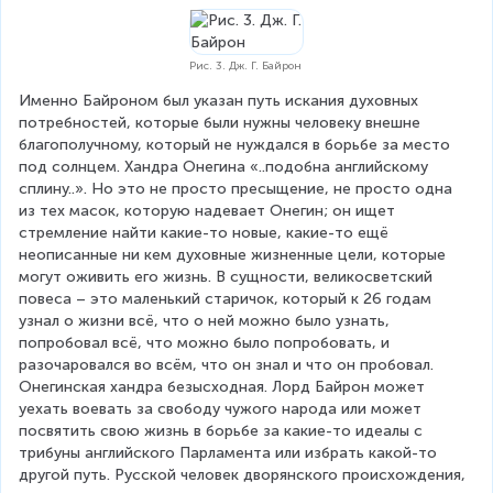
Рис. 3. Дж. Г. Байрон
Именно Байроном был указан путь искания духовных 
потребностей, которые были нужны человеку внешне 
благополучному, который не нуждался в борьбе за место 
под солнцем. Хандра Онегина «..подобна английскому 
сплину..». Но это не просто пресыщение, не просто одна 
из тех масок, которую надевает Онегин; он ищет 
стремление найти какие-то новые, какие-то ещё 
неописанные ни кем духовные жизненные цели, которые 
могут оживить его жизнь. В сущности, великосветский 
повеса – это маленький старичок, который к 26 годам 
узнал о жизни всё, что о ней можно было узнать, 
попробовал всё, что можно было попробовать, и 
разочаровался во всём, что он знал и что он пробовал. 
Онегинская хандра безысходная. Лорд Байрон может 
уехать воевать за свободу чужого народа или может 
посвятить свою жизнь в борьбе за какие-то идеалы с 
трибуны английского Парламента или избрать какой-то 
другой путь. Русской человек дворянского происхождения, 