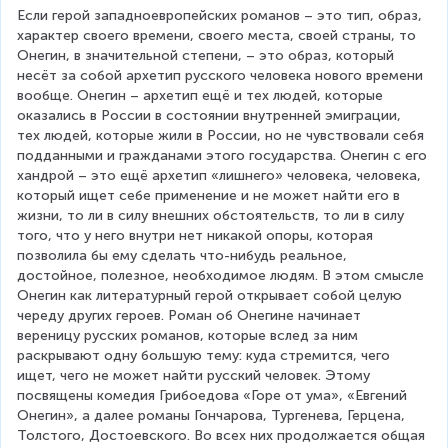
Если герой западноевропейских романов – это тип, образ, 
характер своего времени, своего места, своей страны, то 
Онегин, в значительной степени, – это образ, который 
несёт за собой архетип русского человека нового времени 
вообще. Онегин – архетип ещё и тех людей, которые 
оказались в России в состоянии внутренней эмиграции, 
тех людей, которые жили в России, но не чувствовали себя 
подданными и гражданами этого государства. Онегин с его 
хандрой – это ещё архетип «лишнего» человека, человека, 
который ищет себе применение и не может найти его в 
жизни, то ли в силу внешних обстоятельств, то ли в силу 
того, что у него внутри нет никакой опоры, которая 
позволила бы ему сделать что-нибудь реальное, 
достойное, полезное, необходимое людям. В этом смысле 
Онегин как литературный герой открывает собой целую 
череду других героев. Роман об Онегине начинает 
вереницу русских романов, которые вслед за ним 
раскрывают одну большую тему: куда стремится, чего 
ищет, чего не может найти русский человек. Этому 
посвящены комедия Грибоедова «Горе от ума», «Евгений 
Онегин», а далее романы Гончарова, Тургенева, Герцена, 
Толстого, Достоевского. Во всех них продолжается общая 