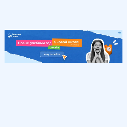
Обучение
ИнтернетУрок
Помощь