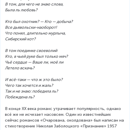
В том, для чего не знаю слова,
Была ль любовь?
Кто был охотник? — Кто — добыча?
Все дьявольски-наоборот!
Что понял, длительно мурлыча,
Сибирский кот?
В том поединке своеволий
Кто, в чьей руке был только мяч?
Чьё сердце — Ваше ли, моё ли
Летело вскачь?
И всё-таки — что ж это было?
Чего так хочется и жаль?
Так и не знаю: победила ль?
Побеждена ль?
В конце XX века романс утрачивает популярность, однако 
всё же не исчезает насовсем. Один из известнейших 
сейчас романсов «Очарована, околдована» был написан на 
стихотворение Николая Заболоцкого «Признание» 1957 