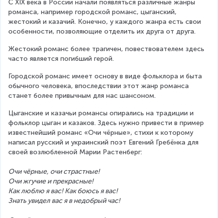
С XIX века в России начали появляться различные жанры 
романса, например городской романс, цыганский, 
жестокий и казачий. Конечно, у каждого жанра есть свои 
особенности, позволяющие отделить их друга от друга.
Жестокий романс более трагичен, повествователем здесь 
часто является погибший герой.
Городской романс имеет основу в виде фольклора и быта 
обычного человека, впоследствии этот жанр романса 
станет более привычным для нас шансоном.
Цыганские и казачьи романсы опирались на традиции и 
фольклор цыган и казаков. Здесь нужно привести в пример 
известнейший романс «Очи чёрные», стихи к которому 
написал русский и украинский поэт Евгений Гребёнка для 
своей возлюбленной Марии Растенберг:
Очи чёрные, очи страстные!
Очи жгучие и прекрасные!
Как люблю я вас! Как боюсь я вас!
Знать увидел вас я в недобрый час!