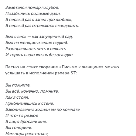
Заметался пожар голубой,
Позабылись родимые дали.
В первый раз я запел про любовь,
В первый раз отрекаюсь скандалить.
Был я весь — как запущенный сад,
Был на женщин и зелие падкий.
Разонравилось пить и плясать
И терять свою жизнь без оглядки.
Песню на стихотворение «Письмо к женщине» можно 
услышать в исполнении рэпера ST:
Вы помните,
Вы всё, конечно, помните,
Как я стоял,
Приблизившись к стене,
Взволнованно ходили вы по комнате
И что-то резкое
В лицо бросали мне.
Вы говорили:
Нам пора расстаться,