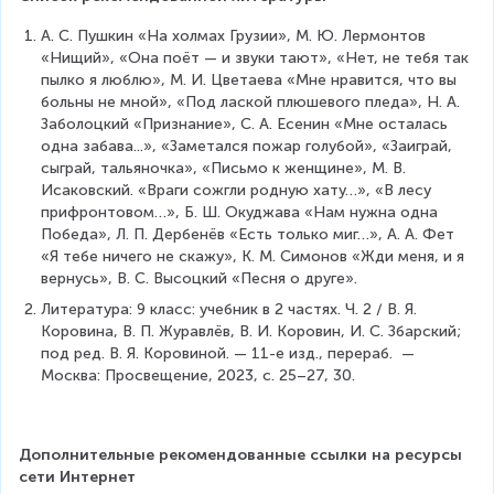
А. С. Пушкин «На холмах Грузии», М. Ю. Лермонтов 
«Нищий», «Она поёт — и звуки тают», «Нет, не тебя так 
пылко я люблю», М. И. Цветаева «Мне нравится, что вы 
больны не мной», «Под лаской плюшевого пледа», Н. А. 
Заболоцкий «Признание», С. А. Есенин «Мне осталась 
одна забава...», «Заметался пожар голубой», «Заиграй, 
сыграй, тальяночка», «Письмо к женщине», М. В. 
Исаковский. «Враги сожгли родную хату…», «В лесу 
прифронтовом…», Б. Ш. Окуджава «Нам нужна одна 
Победа», Л. П. Дербенёв «Есть только миг…», А. А. Фет 
«Я тебе ничего не скажу», К. М. Симонов «Жди меня, и я 
вернусь», В. С. Высоцкий «Песня о друге».
Литература: 9 класс: учебник в 2 частях. Ч. 2 / В. Я. 
Коровина, В. П. Журавлёв, В. И. Коровин, И. С. Збарский; 
под ред. В. Я. Коровиной. — 11-е изд., перераб.  — 
Москва: Просвещение, 2023, с. 25–27, 30.
Дополнительные рекомендованные ссылки на ресурсы 
сети Интернет