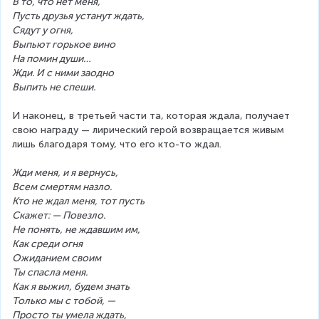
В то, что нет меня,
Пусть друзья устанут ждать,
Сядут у огня,
Выпьют горькое вино
На помин души…
Жди. И с ними заодно
Выпить не спеши.
И наконец, в третьей части та, которая ждала, получает 
свою награду — лирический герой возвращается живым 
лишь благодаря тому, что его кто-то ждал.
Жди меня, и я вернусь,
Всем смертям назло.
Кто не ждал меня, тот пусть
Скажет: — Повезло.
Не понять, не ждавшим им,
Как среди огня
Ожиданием своим
Ты спасла меня.
Как я выжил, будем знать
Только мы с тобой, —
Просто ты умела ждать,