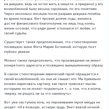
на девушке, ведь не хотел жить в нищете, а приданое у его 
возлюбленной было весьма скромным, по его понятиям. 
Через несколько месяцев после разрыва девушка погибла 
во время пожара. Фет прожил долгие годы, женился, 
достиг финансового благополучия, но лишь под конец 
жизни осознал, что ради денег отказался от любви, от 
своей судьбы.
Существует также предположение, что стихотворение 
посвящено жене Фета Марии Боткиной, которую поэт 
глубоко уважал.
Можно также предположить, что произведение не имеет 
конкретного адресата и посвящено вымышленному образу.
В самом стихотворении лирический герой обращается к 
своей возлюбленной, но она не слышит его. Мы буквально 
можем нарисовать картину, как героя тревожат мысли, 
которыми он не может поделиться: «…о том, что я молча 
твержу, не решусь ни за что намекнуть».
Вот уже наступила ночь, но переживания героя никуда не 
уходят: «И в больную, усталую грудь. Веет влагой ночной… 