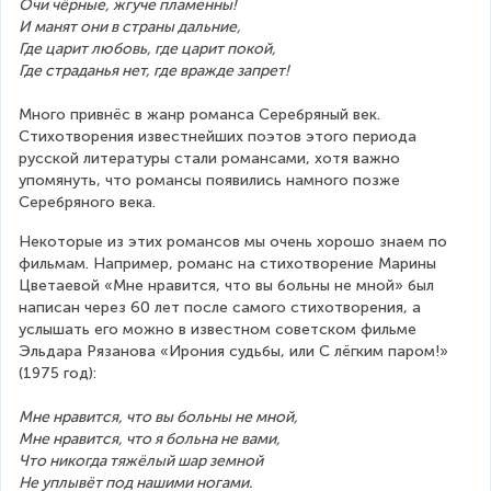
Очи чёрные, жгуче пламенны!
И манят они в страны дальние,
Где царит любовь, где царит покой,
Где страданья нет, где вражде запрет!
Много привнёс в жанр романса Серебряный век. 
Стихотворения известнейших поэтов этого периода 
русской литературы стали романсами, хотя важно 
упомянуть, что романсы появились намного позже 
Серебряного века.
Некоторые из этих романсов мы очень хорошо знаем по 
фильмам. Например, романс на стихотворение Марины 
Цветаевой «Мне нравится, что вы больны не мной» был 
написан через 60 лет после самого стихотворения, а 
услышать его можно в известном советском фильме 
Эльдара Рязанова «Ирония судьбы, или С лёгким паром!» 
(1975 год):
Мне нравится, что вы больны не мной,
Мне нравится, что я больна не вами,
Что никогда тяжёлый шар земной
Не уплывёт под нашими ногами.