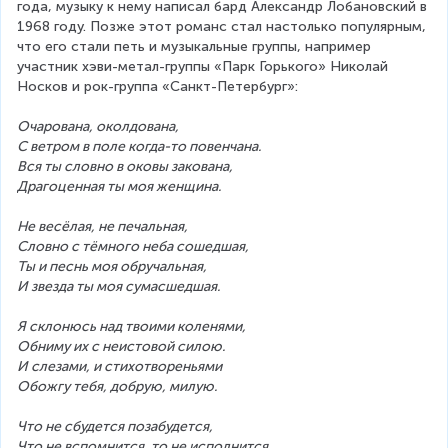
года, музыку к нему написал бард Александр Лобановский в 
1968 году. Позже этот романс стал настолько популярным, 
что его стали петь и музыкальные группы, например 
участник хэви-метал-группы «Парк Горького» Николай 
Носков и рок-группа «Санкт-Петербург»:
Очарована, околдована,
С ветром в поле когда-то повенчана.
Вся ты словно в оковы закована,
Драгоценная ты моя женщина.
Не весёлая, не печальная,
Словно с тёмного неба сошедшая,
Ты и песнь моя обручальная,
И звезда ты моя сумасшедшая.
Я склонюсь над твоими коленями,
Обниму их с неистовой силою.
И слезами, и стихотвореньями
Обожгу тебя, добрую, милую.
Что не сбудется позабудется,
Что не вспомнится, то не исполнится.