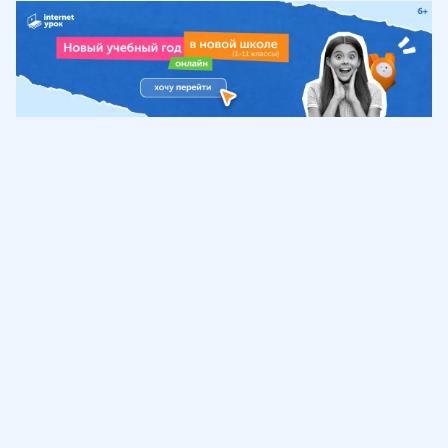
Обучение
ИнтернетУрок
Помощь
© ИнтернетУрок, 2009-
2026
8 (800) 775-41-21
info@interneturok.ru
101 000, г. Москва а/я 711 ООО «ИНТЕРДА»