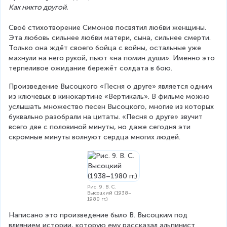
Как никто другой.
Своё стихотворение Симонов посвятил любви женщины. 
Эта любовь сильнее любви матери, сына, сильнее смерти. 
Только она ждёт своего бойца с войны, остальные уже 
махнули на него рукой, пьют «на помин души». Именно это 
терпеливое ожидание бережёт солдата в бою.
Произведение Высоцкого «Песня о друге» является одним 
из ключевых в кинокартине «Вертикаль». В фильме можно 
услышать множество песен Высоцкого, многие из которых 
буквально разобрали на цитаты. «Песня о друге» звучит 
всего две с половиной минуты, но даже сегодня эти 
скромные минуты волнуют сердца многих людей.
Рис. 9. В. С.
Высоцкий (1938–
1980 гг.)
Написано это произведение было В. Высоцким под 
влиянием истории, которую ему рассказал альпинист 