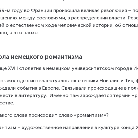
89-м году во Франции произошла великая революция – по
шениях между сословиями, в распределении власти. Рев
й о естественном ходе человеческой истории, об отнош
шо, а что плохо.
ла немецкого романтизма
нце XVIII столетия в немецком университетском городе 
ок молодых интеллектуалов: сказочники Новалис и Тик, 
ждали события в Европе. Связывали происходящие в поли
нести в литературу.  Именно там зарождается термин «р
сстве.
акого слова происходит слово «романтизм»?
антизм
 – художественное направление в культуре конца XVI