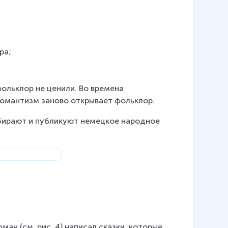
ра;
ольклор не ценили. Во времена 
Романтизм заново открывает фольклор.
собирают и публикуют немецкое народное 
 
ан (см. рис. 4) написал сказки, которые 