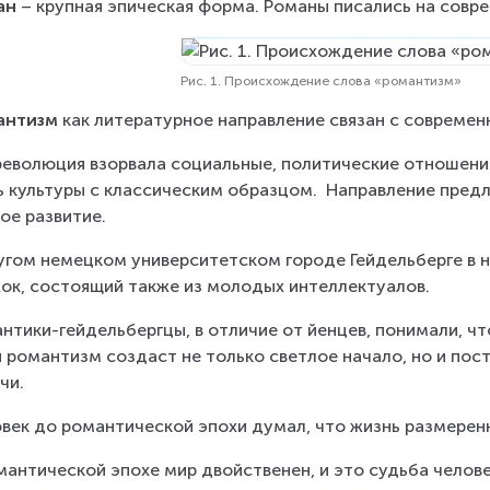
ан 
– крупная эпическая форма. Романы писались на совреме
Рис. 1. Происхождение слова «романтизм»
антизм 
как литературное направление связан с совреме
революция взорвала социальные, политические отношения
ь культуры с классическим образцом.  Направление предл
ое развитие.
угом немецком университетском городе Гейдельберге в н
ок, состоящий также из молодых интеллектуалов.
нтики-гейдельбергцы, в отличие от йенцев, понимали, чт
и романтизм создаст не только светлое начало, но и по
чи.
век до романтической эпохи думал, что жизнь размеренн
мантической эпохе мир двойственен, и это судьба человека