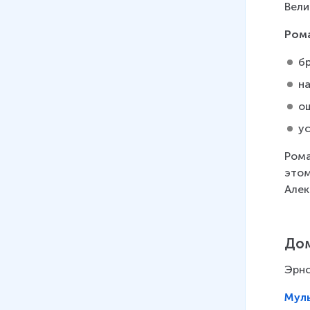
Вели
Рома
б
н
о
у
Рома
этом
Алек
Дом
Эрнс
Мул