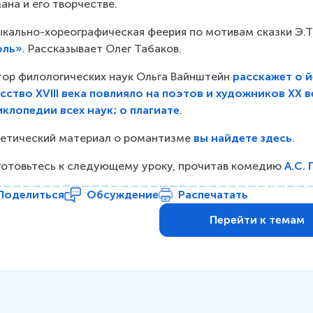
ана и его творчестве.
кально-хореографическая феерия по мотивам сказки Э.Т
оль»
. Рассказывает Олег Табаков.
ор филологических наук Ольга Вайнштейн 
расскажет о й
сство XVIII века повлияло на поэтов и художников ХХ 
клопедии всех наук; о плагиате
.
етический материал о романтизме 
вы найдете здесь
. 
отовьтесь к следующему уроку, прочитав комедию 
А.С.
Поделиться
Обсуждение
Распечатать
Перейти к темам