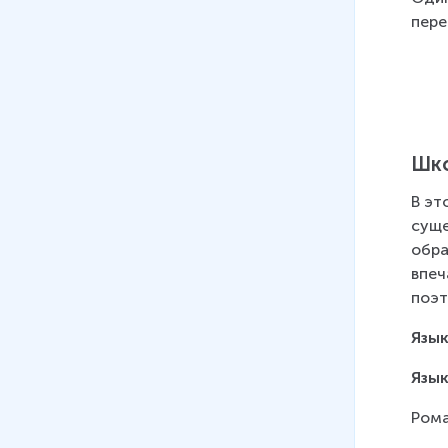
пере
Шко
В эт
суще
обра
впеч
поэт
Язык
Язык
Рома