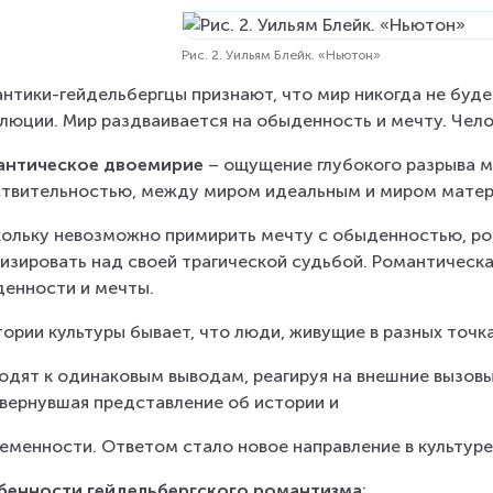
Рис. 2. Уильям Блейк. «Ньютон»
нтики-гейдельбергцы признают, что мир никогда не буде
люции. Мир раздваивается на обыденность и мечту. Чел
антическое двоемирие
 – ощущение глубокого разрыва 
твительностью, между миром идеальным и миром мате
ольку невозможно примирить мечту с обыденностью, ро
изировать над своей трагической судьбой. Романтическа
енности и мечты.
тории культуры бывает, что люди, живущие в разных точк
одят к одинаковым выводам, реагируя на внешние вызовы
вернувшая представление об истории и
еменности. Ответом стало новое направление в культуре
бенности гейдельбергского романтизма
: