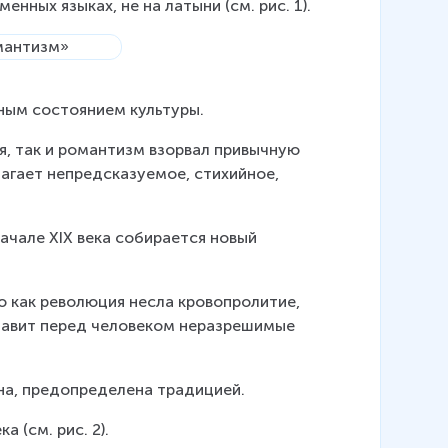
нных языках, не на латыни (см. рис. 1).
нным состоянием культуры.
, так и романтизм взорвал привычную 
агает непредсказуемое, стихийное, 
ачале XIX века собирается новый 
о как революция несла кровопролитие, 
ставит перед человеком неразрешимые 
а, предопределена традицией.  
 (см. рис. 2).