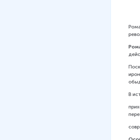
Рома
рево
Ром
дейс
Поск
ирон
обыд
В ис
прих
пере
совр
Осо