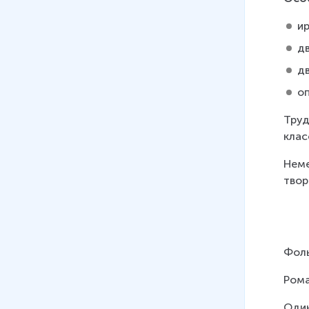
и
дв
д
о
Труд
клас
Неме
твор
Фоль
Рома
Один