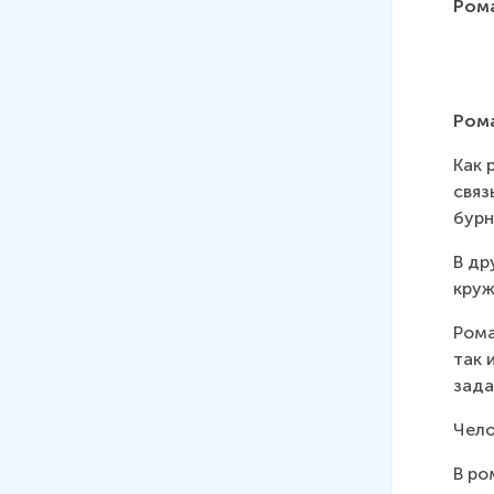
09
.
Зарождение русского
Ром
классицизма. Ломоносов
10
.
Новое время. Классицизм
11
.
«Слово о полку Игореве»
Ром
12
.
Основные этапы развития
Как 
древнерусской литературы
связ
бурн
В др
круж
Рома
так 
зада
Чело
В ро