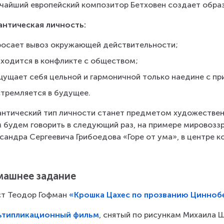
чайший европейский композитор Бетховен создает обра
нтическая личность:
росает вывоз окружающей действительности;
аходится в конфликте с обществом;
щущает себя цельной и гармоничной только наедине с пр
стремляется в будущее.
нтический тип личности станет предметом художественн
 будем говорить в следующий раз, на примере мировозз
сандра Сергеевича Грибоедова «Горе от ума», в центре ко
ашнее задание
т Теодор Гофман 
«Крошка Цахес по прозванию Цинноб
ьтипликационный фильм
, снятый по рисункам Михаила Ш