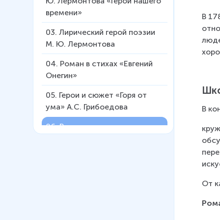
Ю. Лермонтова «Герой нашего
времени»
В 17
отно
03
.
Лирический герой поэзии
люде
М. Ю. Лермонтова
хоро
04
.
Роман в стихах «Евгений
Онегин»
Шко
05
.
Герои и сюжет «Горя от
ума» А.С. Грибоедова
В ко
06
.
Романтизм.
круж
Романтическая личность
обсу
пере
07
.
Сентиментализм.
иску
Карамзин "Бедная Лиза"
От к
08
.
Эпоха просвещения в
русской литературе
Ром