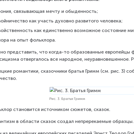
рония, связывающая мечту и обыденность;
ойничество как участь духовно развитого человека;
войственность как единственно возможное состояние ми
пора на опыт фольклора.
но представить, что когда-то образованные европейцы ф
сицизма отвергалось все народное, неуравновешенное. 
цкие романтики, сказочники братья Гримм (см. рис. 3) 
чество.
Рис. 3. Братья Гримм
клор становится источником сюжетов, сказок.
нтизм в области сказок создал непререкаемые образцы. 
 из величайших европейских писателей Эрнст Теодор Гофм