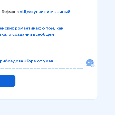
. Гофмана 
«Щелкунчик и мышиный
енских романтиках; о том, как
века; о создании всеобщей
 Грибоедова «Горе от ума»
.