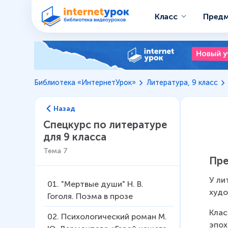
Класс
Пред
Библиотека «ИнтернетУрок»
Литература, 9 класс
Назад
Спецкурс по литературе
для 9 класса
Тема
7
Пре
У ли
01
.
"Мертвые души" Н. В.
худо
Гоголя. Поэма в прозе
Клас
02
.
Психологический роман М.
эпох