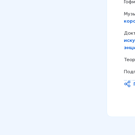
Гофм
Музы
кор
Докт
иску
энци
Теор
Подг