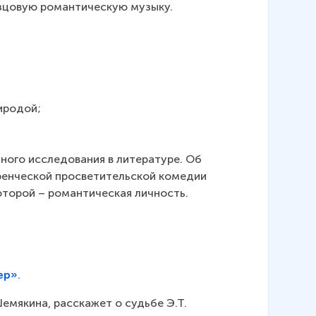
зцовую романтическую музыку.
иродой;
ого исследования в литературе. Об 
ренческой просветительской комедии 
торой – романтическая личность.   
ер»
.
емякина, расскажет о судьбе Э.Т. 