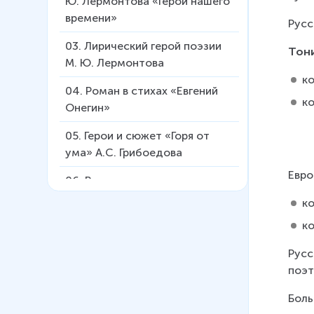
Ю. Лермонтова «Герой нашего
времени»
Русс
03
.
Лирический герой поэзии
Тон
М. Ю. Лермонтова
к
04
.
Роман в стихах «Евгений
ко
Онегин»
05
.
Герои и сюжет «Горя от
ума» А.С. Грибоедова
Евро
06
.
Романтизм.
Романтическая личность
к
к
07
.
Сентиментализм.
Карамзин "Бедная Лиза"
Русс
поэт
08
.
Эпоха просвещения в
русской литературе
Боль