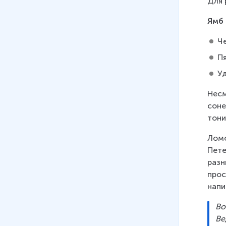
Для 
Ямб
Ч
П
У
Несм
соне
тони
Ломо
Пете
разн
прос
напи
Во
Ве