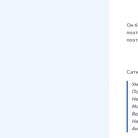
09
.
Зарождение русского
классицизма. Ломоносов
10
.
Новое время. Классицизм
Он б
поэт
11
.
«Слово о полку Игореве»
поэт
12
.
Основные этапы развития
древнерусской литературы
Сати
Ум
По
Не
Мо
Ве
На
Ан