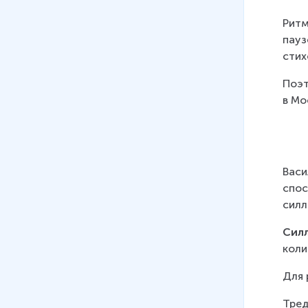
Ритм
пауз
стих
Поэт
в Мо
Васи
спос
силл
Сил
коли
Для 
Тред