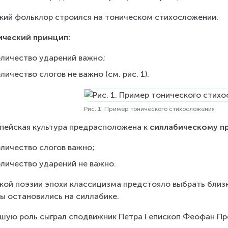
кий фольклор строился на тоническом стихосложении.
ический принцип:
оличество ударений важно;
личество слогов не важно (см. рис. 1).
Рис. 1. Пример тонического стихосложения
пейская культура предрасположена к 
силлабическому п
оличество слогов важно;
оличество ударений не важно.
кой поэзии эпохи классицизма предстояло выбрать близк
ы остановились на силлабике.
шую роль сыграл сподвижник Петра I епископ Феофан Прок