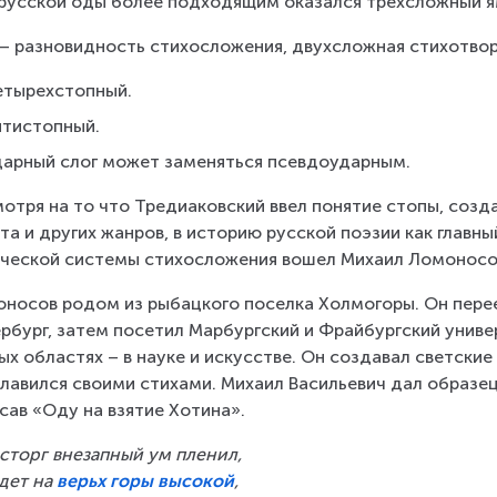
русской оды более подходящим оказался трехсложный 
 – разновидность стихосложения, двухсложная стихотвор
етырехстопный.
ятистопный.
дарный слог может заменяться псевдоударным.
отря на то что Тредиаковский ввел понятие стопы, созд
та и других жанров, в историю русской поэзии как главн
ческой системы стихосложения вошел Михаил Ломоносо
носов родом из рыбацкого поселка Холмогоры. Он перееха
рбург, затем посетил Марбургский и Фрайбургский униве
ых областях – в науке и искусстве. Он создавал светские
лавился своими стихами. Михаил Васильевич дал образе
сав «Оду на взятие Хотина».
сторг внезапный ум пленил,
дет на 
верьх горы высокой
,