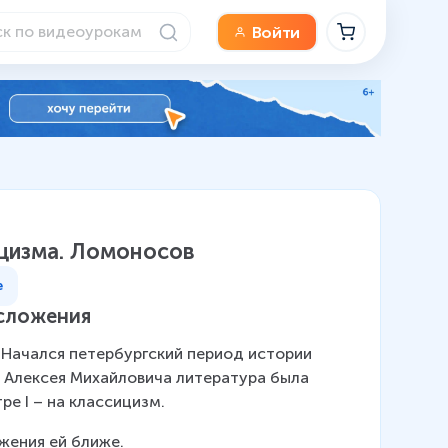
Войти
ицизма. Ломоносов
е
осложения
 Начался петербургский период истории 
а Алексея Михайловича литература была 
е I – на классицизм.
жения ей ближе.