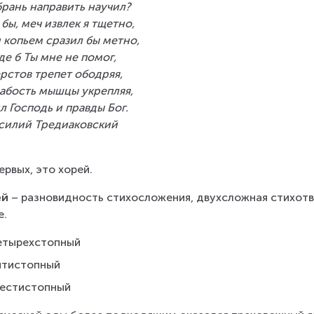
брань направить научил?
 бы, меч извлек я тщетно,
 копьем сразил бы метно,
де б Ты мне не помог,
рстов трепет ободряя,
абость мышцы укрепляя,
л Господь и правды Бог.
силий Тредиаковский
ервых, это хорей.
ей
 – разновидность стихосложения, двухсложная стихотв
е.
етырехстопный
ятистопный
естистопный