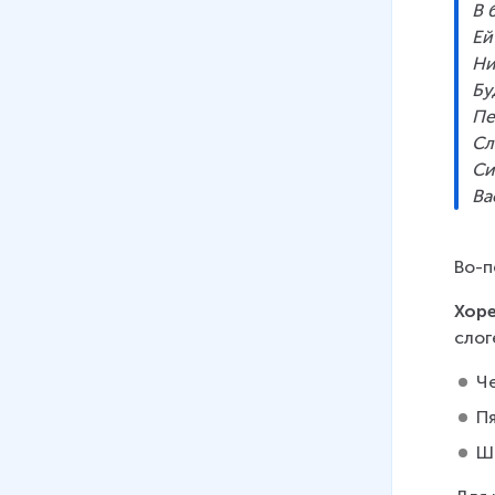
В 
Ей
Ни
Бу
Пе
Сл
Си
Ва
Во-п
Хор
слог
Ч
П
Ш