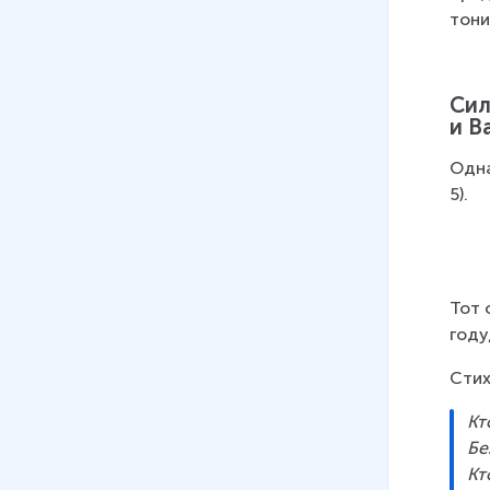
тони
Сил
и В
Одна
5).
Тот 
году
Стих
Кт
Бе
Кт