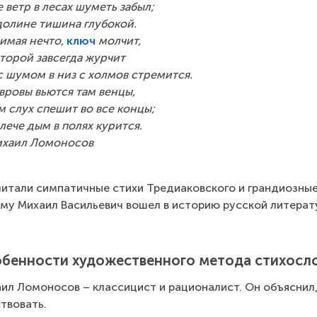
е ветр в лесах шуметь забыл;
долине тишина глубокой.
имая нечто, 
ключ
 молчит,
торой завсегда журчит
с шумом в низ с холмов стремится.
вровы вьются там венцы,
м слух спешит во все концы;
лече дым в полях курится.
хаил Ломоносов
итали симпатичные стихи Тредиаковского и грандиозные
му Михаил Васильевич вошел в историю русской литерат
бенности художественного метода стихосл
ил Ломоносов – классицист и рационалист. Он объяснил,
твовать.