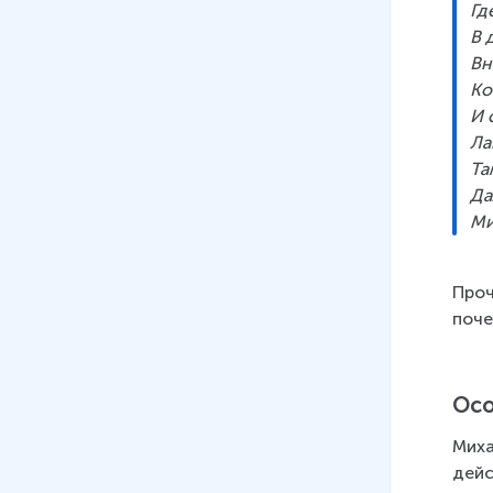
Гд
В 
Вн
Ко
И 
Ла
Та
Да
Ми
Проч
поче
Осо
Миха
дейс