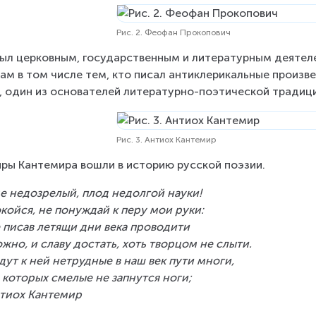
Рис. 2. Феофан Прокопович
ыл церковным, государственным и литературным деятелем
ам в том числе тем, кто писал антиклерикальные произв
, один из основателей литературно-поэтической традиции
Рис. 3. Антиох Кантемир
ры Кантемира вошли в историю русской поэзии.
е недозрелый, плод недолгой науки!
койся, не понуждай к перу мои руки:
 писав летящи дни века проводити
жно, и славу достать, хоть творцом не слыти.
дут к ней нетрудные в наш век пути многи,
 которых смелые не запнутся ноги;
тиох Кантемир