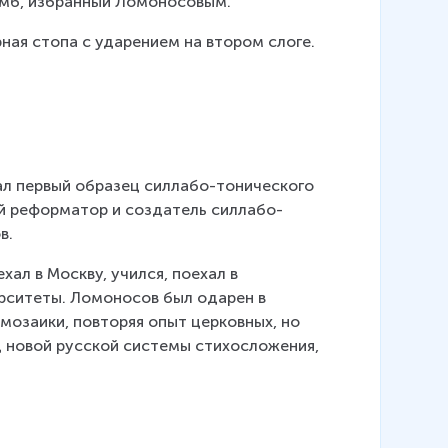
ямб, избранный Ломоносовым.
ная стопа с ударением на втором слоге.
ал первый образец силлабо-тонического 
ый реформатор и создатель силлабо-
в.
л в Москву, учился, поехал в 
рситеты. Ломоносов был одарен в 
 мозаики, повторяя опыт церковных, но 
ц новой русской системы стихосложения, 