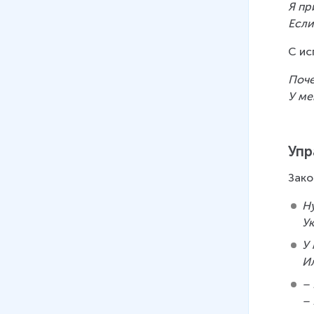
Я пр
Если
С ис
Поче
У ме
Упр
Зако
Ну
У
У
И
– 
–