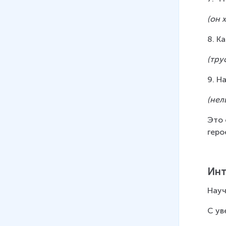
(он 
8. К
(тру
9. Н
(нел
Это 
геро
Инт
Науч
С ув