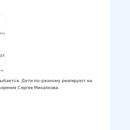
вку
вку
улыбается. Дети по-разному реагируют на 
ворения Сергея Михалкова.