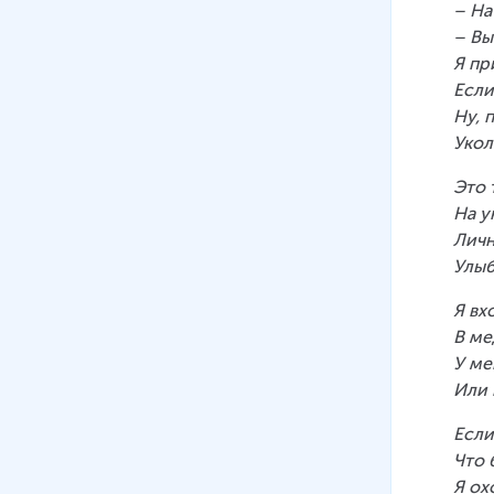
– На
– Вы
Я пр
Если
Ну, 
Укол
Это 
На у
Личн
Улыб
Я вх
В ме
У ме
Или 
Если
Что 
Я ох