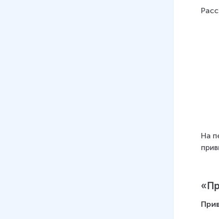
Расс
На п
прив
«Пр
При