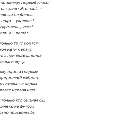
 прививку! Первый класс!
 слыхали? Это нас!.. –
ививки не боюсь:
 надо – уколюсь!
подумаешь, укол!
оли и – пошёл...
только трус боится
кол идти к врачу.
о я при виде шприца
аюсь и шучу.
ожу один из первых
дицинский кабинет.
ня стальные нервы
вовсе нервов нет!
 только кто бы знал бы,
билеты на футбол
отно променял бы