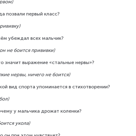
ервом)
уда позвали первый класс?
прививку)
 чём убеждал всех мальчик?
 он не боится прививки)
то значит выражение «стальные нервы»?
пкие нервы, ничего не боится)
акой вид спорта упоминается в стихотворении?
бол)
очему у мальчика дрожат коленки?
боится укола)
то он при этом чувствует?