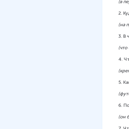
(в п
2. К
(на 
3. В
(что
4. Ч
(кре
5. К
(фут
6. П
(он 
7. Ч