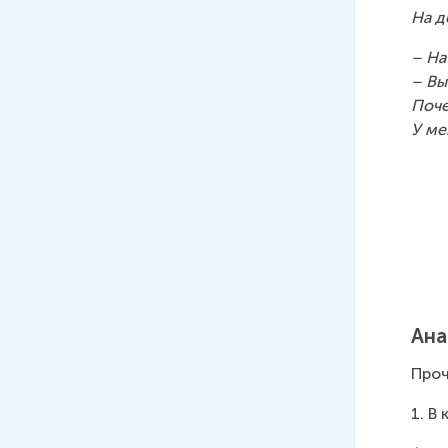
На д
– На
– Вы
Поче
У ме
Ана
Проч
1. В