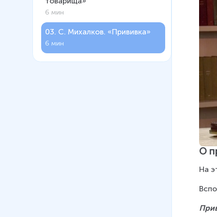
товарища»
6 мин
03
.
С. Михалков. «Прививка»
6 мин
О п
На э
Вспо
При