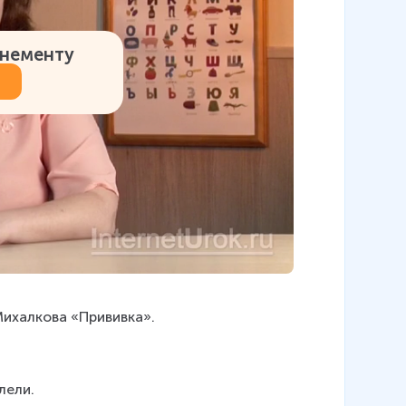
онементу
Михалкова «Прививка».
лели.