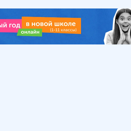
Урок
Помощь
Обратиться в поддержку
ософия
Вопросы и ответы
Инструкция по работе
с системой