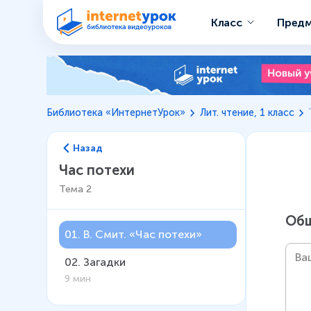
Класс
Пред
Библиотека «ИнтернетУрок»
Лит. чтение, 1 класс
Назад
Час потехи
Тема
2
Общ
01
.
В. Смит. «Час потехи»
02
.
Загадки
9 мин