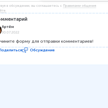
твуя в обсуждении, вы соглашаетесь c
Правилами общения
йте.
омментарий
Артём
30.07.2022
чините форму для отправки комментариев!
Поделиться
Обсуждение