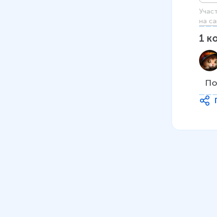
Учас
на са
1
к
По