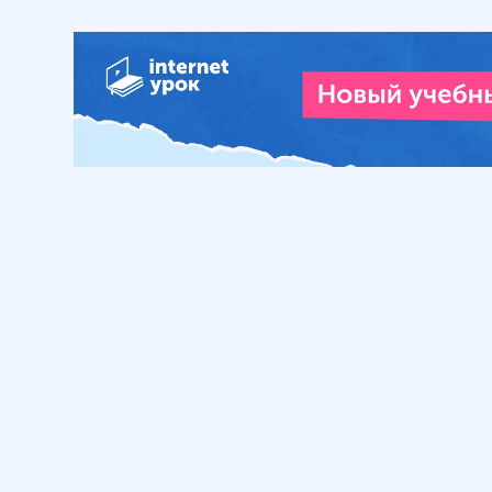
Обучение
Интернет
Личный кабинет
О нас
Библиотека уроков
Наша фил
Домашняя школа
О школе