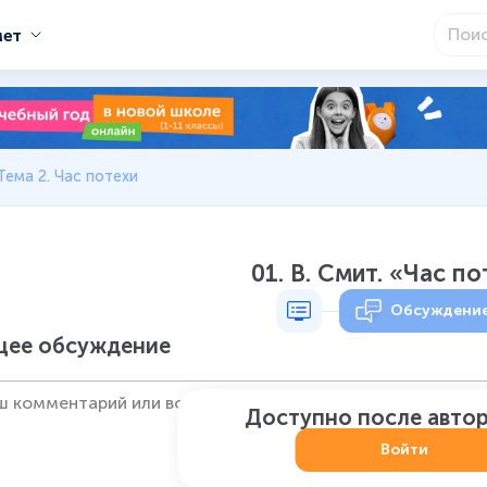
мет
Тема 2. Час потехи
01. В. Смит. «Час п
Обсуждени
ее обсуждение
Доступно после авто
Войти