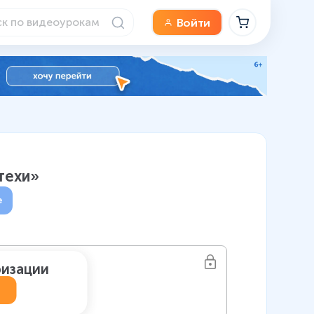
Войти
отехи»
е
ризации