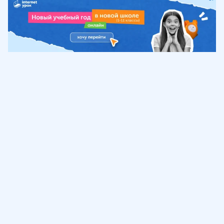
Обучение
ИнтернетУрок
Помощь
© ИнтернетУрок, 2009-
2026
8 (800) 775-41-21
info@interneturok.ru
101 000, г. Москва а/я 711 ООО «ИНТЕРДА»