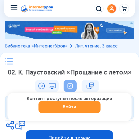
Библиотека «ИнтернетУрок»
Лит. чтение, 3 класс
02. К. Паустовский «Прощание с летом»
Контент доступен после авторизации
Тренировка
Войти
0
из
7
1
Перейти к темам