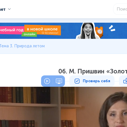
мет
Тема 3. Природа летом
06. М. Пришвин «Золо
Проверь себя