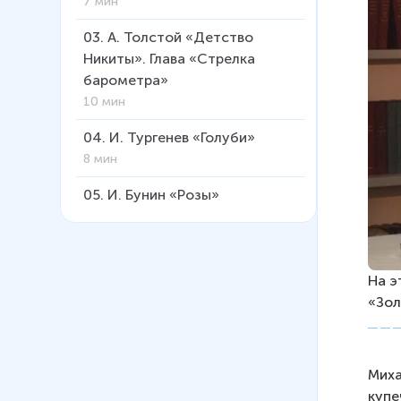
7 мин
03
.
А. Толстой «Детство
Никиты». Глава «Стрелка
барометра»
10 мин
04
.
И. Тургенев «Голуби»
8 мин
05
.
И. Бунин «Розы»
6 мин
06
.
М. Пришвин «Золотой луг»
5 мин
На э
«Зол
07
.
В. Бианки «Неслышимка»
(работа в тетради)
7 мин
Миха
купе