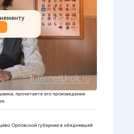
онементу
швина, прочитаете его произведение 
е. 
щёво Орловской губернии в обедневшей 