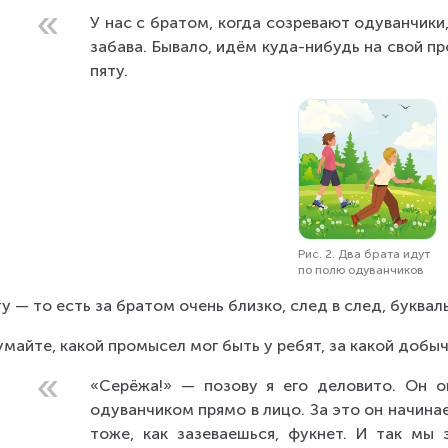
У нас с братом, когда созревают одуванчики,
забава. Бывало, идём куда-нибудь на свой пр
пяту.
Рис. 2. Два брата идут
по полю одуванчиков
ту — то есть за братом очень близко, след в след, букваль
майте, какой промысел мог быть у ребят, за какой добы
«Серёжа!» — позову я его деловито. Он ог
одуванчиком прямо в лицо. За это он начинае
тоже, как зазеваешься, фукнет. И так мы 