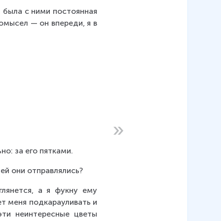
 была с ними постоянная 
омысел — он впереди, я в 
но: за его пятками.
чей они отправлялись?
лянется, а я фукну ему 
т меня подкарауливать и 
эти неинтересные цветы 