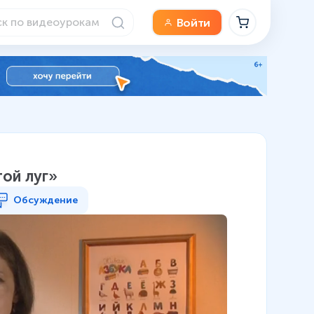
Войти
той луг»
Обсуждение