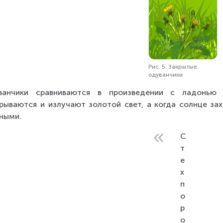
Рис. 5. Закрытые
одуванчики
ванчики сравниваются в произведении с ладонью ч
рываются и излучают золотой свет, а когда солнце зах
ными.
С 
т
е
х 
п
о
р 
о