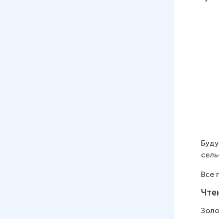
Буду
сель
Все 
Чте
Золо