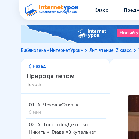
Класс
Пред
Библиотека «ИнтернетУрок»
Лит. чтение, 3 класс
Назад
Природа летом
Тема
3
01
.
А. Чехов «Степь»
6 мин
02
.
А. Толстой «Детство
Никиты». Глава «В купальне»