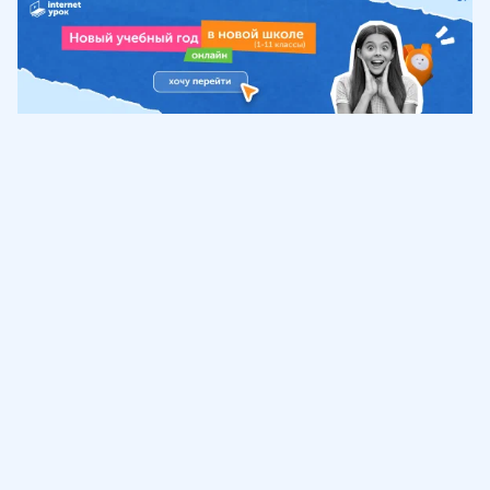
Обучение
ИнтернетУрок
Помощь
© ИнтернетУрок, 2009-
2026
8 (800) 775-41-21
info@interneturok.ru
101 000, г. Москва а/я 711 ООО «ИНТЕРДА»