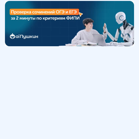
Обучение
ИнтернетУрок
Помощь
© ИнтернетУрок, 2009-
2026
8 (800) 775-41-21
info@interneturok.ru