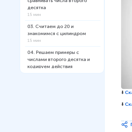
сравнивать числа второго
десятка
15 мин
03
.
Считаем до 20 и
знакомимся с цилиндром
15 мин
04
.
Решаем примеры с
числами второго десятка и
кодируем действия
12 мин
05
.
Ищем неизвестное
⬇️ 
Ск
слагаемое
12 мин
⬇️ 
Ск
06
.
Уравниваем числа второго
десятка и знакомимся с
пирамидой