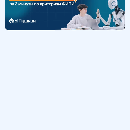
Обучение
ИнтернетУрок
Помощь
© ИнтернетУрок, 2009-
2026
8 (800) 775-41-21
info@interneturok.ru
101 000, г. Москва а/я 711 ООО «ИНТЕРДА»