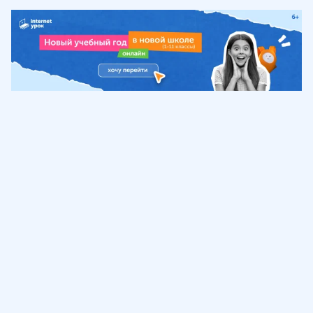
Обучение
ИнтернетУрок
Помощь
© ИнтернетУрок, 2009-
2026
8 (800) 775-41-21
info@interneturok.ru
101 000, г. Москва а/я 711 ООО «ИНТЕРДА»