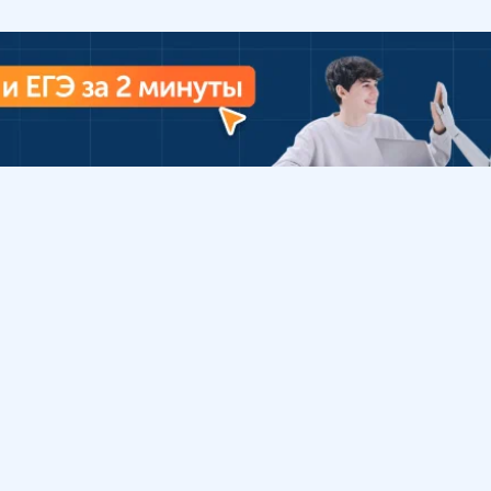
Урок
Помощь
Обратиться в поддержку
ософия
Вопросы и ответы
Инструкция по работе
с системой