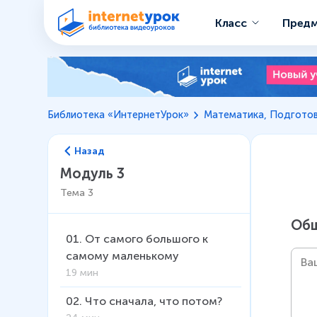
Класс
Пред
Библиотека «ИнтернетУрок»
Математика, Подготов
Назад
Модуль 3
Тема
3
Общ
01
.
От самого большого к
самому маленькому
19 мин
02
.
Что сначала, что потом?