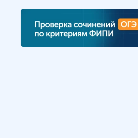
Обучение
Интернет
Личный кабинет
О нас
Библиотека уроков
Наша фил
Домашняя школа
О школе