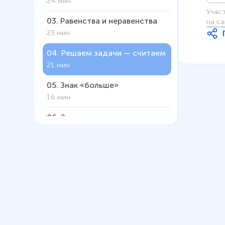
24 мин
Учас
03
.
Равенства и неравенства
на са
23 мин
04
.
Решаем задачи — считаем
21 мин
05
.
Знак «больше»
16 мин
06
.
Знак «меньше»
19 мин
07
.
Решение задач
19 мин
08
.
Соседи-числа
17 мин