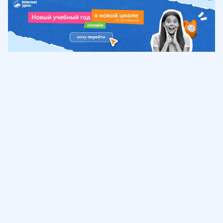
Обучение
ИнтернетУрок
Помощь
© ИнтернетУрок, 2009-
2026
8 (800) 775-41-21
info@interneturok.ru
101 000, г. Москва а/я 711 ООО «ИНТЕРДА»