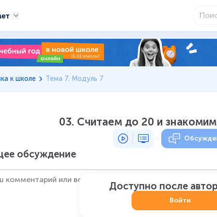
мет
ка к школе
Тема 7. Модуль 7
03. Считаем до 20 и знакоми
Обсужде
ее обсуждение
Доступно после авто
Войти