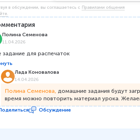
твуя в обсуждении, вы соглашаетесь c
Правилами общения
йте.
омментария
Полина Семенова
11.04.2026
е задание для распечаток
рнуть
Лада Коновалова
14.04.2026
Полина Семенова, 
домашние задания будут загр
время можно повторить материал урока. Желаем
Поделиться
Обсуждение