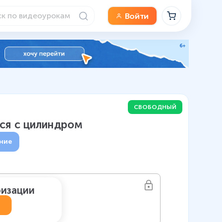
Войти
СВОБОДНЫЙ
мся с цилиндром
ние
ризации