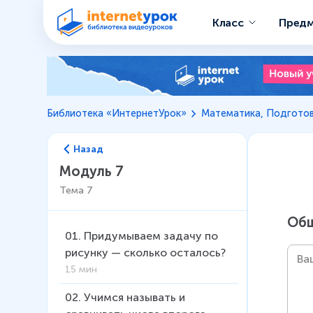
Класс
Пред
Библиотека «ИнтернетУрок»
Математика, Подготов
Назад
Модуль 7
Тема
7
Общ
01
.
Придумываем задачу по
рисунку — сколько осталось?
15 мин
02
.
Учимся называть и