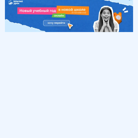
Обучение
ИнтернетУрок
Помощь
© ИнтернетУрок, 2009-
2026
8 (800) 775-41-21
info@interneturok.ru
101 000, г. Москва а/я 711 ООО «ИНТЕРДА»