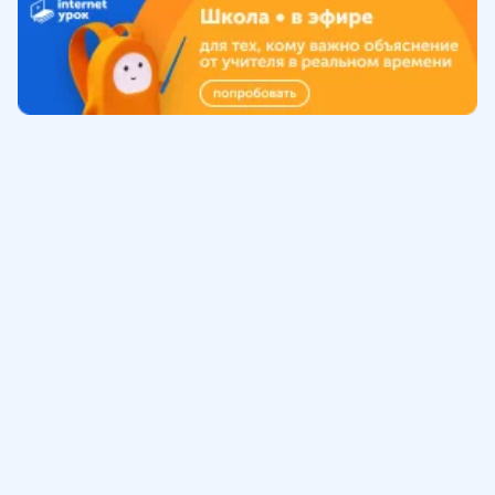
Обучение
ИнтернетУрок
Помощь
© ИнтернетУрок, 2009-
2026
8 (800) 775-41-21
info@interneturok.ru
101 000, г. Москва а/я 711 ООО «ИНТЕРДА»