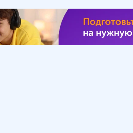
Урок
Помощь
Обратиться в поддержку
ософия
Вопросы и ответы
Инструкция по работе
с системой