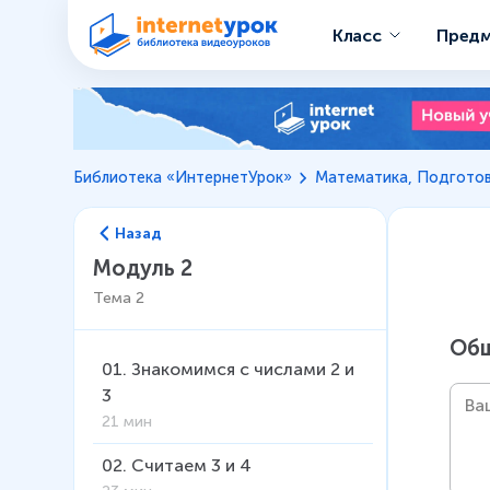
Класс
Пред
Библиотека «ИнтернетУрок»
Математика, Подготов
Назад
Модуль 2
Тема
2
Общ
01
.
Знакомимся с числами 2 и
3
21 мин
02
.
Считаем 3 и 4