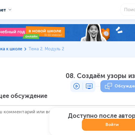
мет
ка к школе
Тема 2. Модуль 2
08. Создаём узоры из
Обсужде
ее обсуждение
Доступно после авто
Войти