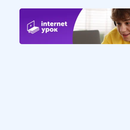
Обучение
Интернет
Личный кабинет
О нас
Библиотека уроков
Наша фил
Домашняя школа
О школе