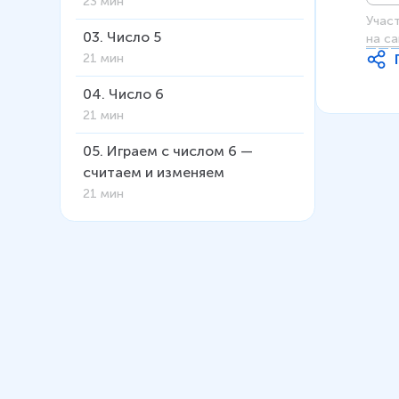
23 мин
Учас
03
.
Число 5
на са
21 мин
04
.
Число 6
21 мин
05
.
Играем с числом 6 —
считаем и изменяем
21 мин
06
.
Числа 7 и 8
19 мин
07
.
Числа 8 и 9
26 мин
08
.
Создаём узоры из фигур
23 мин