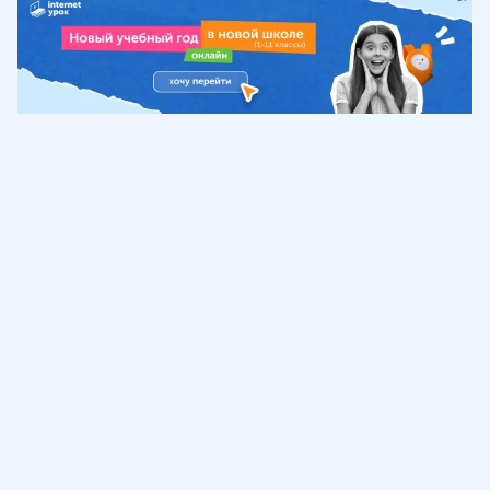
Обучение
ИнтернетУрок
Помощь
© ИнтернетУрок, 2009-
2026
8 (800) 775-41-21
info@interneturok.ru
101 000, г. Москва а/я 711 ООО «ИНТЕРДА»