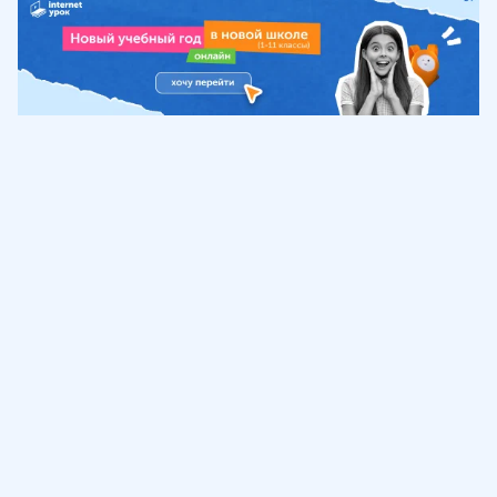
Обучение
ИнтернетУрок
Помощь
© ИнтернетУрок, 2009-
2026
8 (800) 775-41-21
info@interneturok.ru
101 000, г. Москва а/я 711 ООО «ИНТЕРДА»