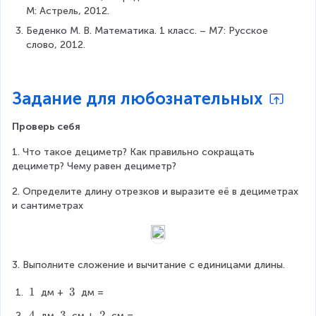
М: Астрель, 2012.
Беденко М. В. Математика. 1 класс. – М7: Русское 
слово, 2012.
Задание для любознательных
Проверь себя
1. Что такое дециметр? Как правильно сокращать 
дециметр? Чему равен дециметр?
2. Определите длину отрезков и выразите её в дециметрах 
и сантиметрах
3. Выполните сложение и вычитание с единицами длины.
1
1
3
3
 дм + 
 дм =
\
\
4
4
3
3
2
2
 дм 
 см + 
 см =