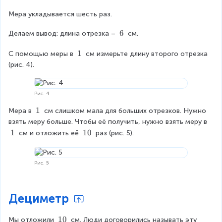
Мера укладывается шесть раз.
6
6
Делаем вывод: длина отрезка – 
 см.
\
t
1
1
С помощью меры в 
 см измерьте длину второго отрезка 
e
\
(рис. 4).
x
t
t
e
{
x
Рис. 4
}
t
1
1
Мера в 
 см слишком мала для больших отрезков. Нужно 
{
\
взять меру больше. Чтобы её получить, нужно взять меру в 
}
t
1
1
1
10
 см и отложить её 
 раз (рис. 5).
e
\
0
x
t
\
t
e
t
Рис. 5
{
x
e
}
t
x
{
t
Дециметр
}
{
}
1
10
Мы отложили 
 см. Люди договорились называть эту 