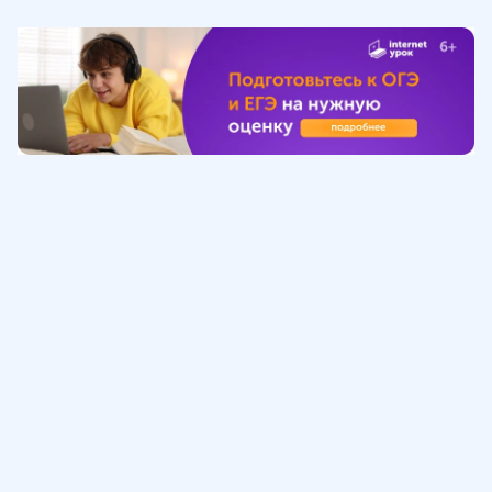
Обучение
ИнтернетУрок
Помощь
© ИнтернетУрок, 2009-
2026
8 (800) 775-41-21
info@interneturok.ru