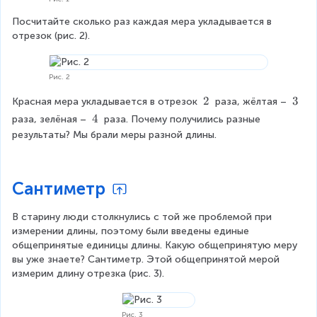
Посчитайте сколько раз каждая мера укладывается в 
отрезок (рис. 2).
Рис. 2
2
2
3
3
Красная мера укладывается в отрезок 
 раза, жёлтая – 
\
\
4
4
раза, зелёная – 
 раза. Почему получились разные 
t
t
\
результаты? Мы брали меры разной длины.
e
e
t
x
x
e
t
t
x
Сантиметр
{
{
t
}
}
{
В старину люди столкнулись с той же проблемой при 
}
измерении длины, поэтому были введены единые 
общепринятые единицы длины. Какую общепринятую меру 
вы уже знаете? Сантиметр. Этой общепринятой мерой 
измерим длину отрезка (рис. 3).
Рис. 3