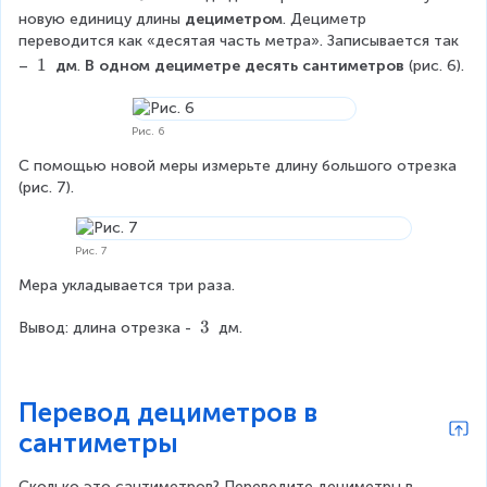
0
новую единицу длины 
дециметром
. Дециметр 
\
переводится как «десятая часть метра». Записывается так 
t
1
1
– 
 дм
.
 В одном дециметре десять сантиметров 
(рис. 6).
e
\
x
t
t
e
Рис. 6
{
x
С помощью новой меры измерьте длину большого отрезка 
}
t
(рис. 7).
{
}
Рис. 7
Мера укладывается три раза.
3
3
Вывод: длина отрезка - 
 дм.
\
t
e
Перевод дециметров в
x
t
сантиметры
{
}
Сколько это сантиметров? Переведите дециметры в 