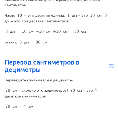
сантиметры.
1
10
1
1
1
10
3
3
Число 
 – это десяток единиц, 
 дм – это 
 см. 
0
\
0
\
дм – это три десятка сантиметров.
\
t
\
t
t
e
t
e
3
3
=
=
10
+
+
10
+
+
10
=
=
30
 дм 
 см 
 см 
 см 
 см.
e
x
e
x
\
1
1
1
3
x
t
x
t
t
0
0
0
0
3
3
=
=
30
Значит, 
 дм 
 см.
t
{
t
{
e
\
3
{
}
{
}
x
t
0
}
}
t
e
Перевод сантиметров в
{
x
}
дециметры
t
{
}
Переведите сантиметры в дециметры.
7
70
7
70
7
7
 см – сколько это дециметров? 
 см – это 
0
0
\
десятков сантиметров.
\
\
t
t
t
e
7
70
=
=
7
 см 
 дм.
e
e
x
0
7
x
x
t
\