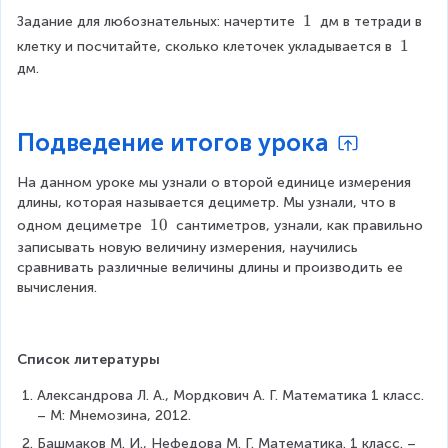
1
1
Задание для любознательных: начертите 
 дм в тетради в 
\
1
1
клетку и посчитайте, сколько клеточек укладывается в 
t
\
дм.
e
t
x
e
t
x
Подведение итогов урока
{
t
}
{
На данном уроке мы узнали о второй единице измерения 
}
длины, которая называется дециметр. Мы узнали, что в 
1
10
одном дециметре 
 сантиметров, узнали, как правильно 
0
записывать новую величину измерения, научились 
\
сравнивать различные величины длины и производить ее 
t
вычисления.
e
x
t
Список литературы
{
}
Александрова Л. А., Мордкович А. Г. Математика 1 класс. 
– М: Мнемозина, 2012.
Башмаков М. И., Нефедова М. Г. Математика. 1 класс. – 