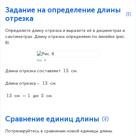
t
t
{
t
Задание на определение длины
{
{
}
e
}
}
отрезка
x
t
{
Определите длину отрезка и выразите её в дециметрах и 
}
сантиметрах. Длину отрезка определяем по линейке (рис. 
8).
Рис. 8
1
13
Длина отрезка составляет 
 см.
3
\
1
13
Длина отрезка – 
 см.
t
3
e
\
1
13
=
=
1
3
3
 см 
 дм 
 см.
x
t
3
1
\
t
e
\
t
{
x
t
e
Сравнение единиц длины
}
t
e
x
{
x
t
Потренируйтесь в сравнении новой единицы длины.
}
t
{