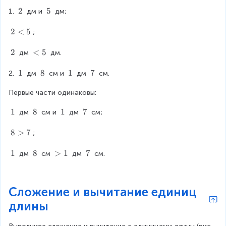
{
}
2
2
5
5
1. 
 дм и 
 дм;
}
\
\
t
t
2
2
<
5
;
e
e
<
x
x
5
2
2
<
<
5
 дм 
 дм.
t
t
\
5
{
{
t
1
1
8
8
1
1
7
7
2. 
 дм 
 см и 
 дм 
 см.
}
}
e
\
\
\
\
x
Первые части одинаковы:
t
t
t
t
t
e
e
e
e
1
1
8
8
1
1
7
7
{
 дм 
 см и 
 дм 
 см;
x
x
x
x
\
\
\
\
}
t
t
t
t
t
t
t
t
8
8
>
7
{
;
{
{
{
e
e
e
e
>
}
}
}
}
x
x
x
x
7
1
1
8
8
>
>
1
7
7
 дм 
 см 
 дм 
 см.
t
t
t
t
\
\
1
\
{
{
{
{
t
t
t
}
}
}
}
e
e
e
Сложение и вычитание единиц
x
x
x
длины
t
t
t
{
{
{
}
}
}