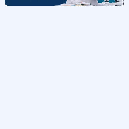
Обучение
ИнтернетУрок
Помощь
© ИнтернетУрок, 2009-
2026
8 (800) 775-41-21
info@interneturok.ru
101 000, г. Москва а/я 711 ООО «ИНТЕРДА»
Соглашение о пользовании сайтом
Сведения об образовательной программе
Политика в отношении обработки персональных данных