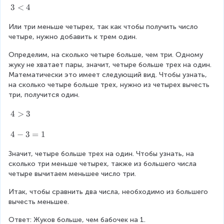
3
3
<
4
<
Или три меньше четырех, так как чтобы получить число 
4
четыре, нужно добавить к трем один.
Определим, на сколько четыре больше, чем три. Одному 
жуку не хватает пары, значит, четыре больше трех на один. 
Математически это имеет следующий вид. Чтобы узнать, 
на сколько четыре больше трех, нужно из четырех вычесть 
три, получится один.
4
4
>
3
>
3
4
4
−
3
=
1
−
Значит, четыре больше трех на один. Чтобы узнать, на 
3
сколько три меньше четырех, также из большего числа 
=
четыре вычитаем меньшее число три.
1
Итак, чтобы сравнить два числа, необходимо из большего 
вычесть меньшее.
Ответ: Жуков больше, чем бабочек на 1.