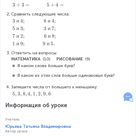
=
=
2
1
-
-
3
3
+
3
=
5
5
+
4
=
=
=
5
1
+
+
Сравнить следующие числа:
=
=
3
4
3
3
и
4
;
8
8
и
4
;
=
=
\
\
5
5
и
3
;
3
3
и
7
;
и
и
\
\
7
7
и
2
;
6
6
и
8
;
\
\
и
и
\
\
1
1
и
9
;
9
9
и
5.
4
4
\
\
и
и
\
\
;
;
3
7
Ответить на вопросы:
\
\
и
и
;
;
МАТЕМАТИКА 
 (10)     
РИСОВАНИЕ 
 (9)
2
8
\
\
В каком слове больше букв? 
;
;
9
5
;
.
В каком из этих слов больше одинаковых букв?
Запишите числа от большего к меньшему:
5
5
,
3
,
8
,
4
,
1
,
2
,
9
,
6
,
Информация об уроке
3
,
8
Учитель
:
,
Юрьева Татьяна Владимировна
4
Автор урока
: