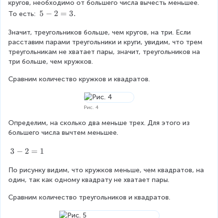
кругов, необходимо от большего числа вычесть меньшее. 
5
5
−
2
=
3.
То есть: 
−
Значит, треугольников больше, чем кругов, на три. Если 
2
расставим парами треугольники и круги, увидим, что трем 
=
треугольникам не хватает пары, значит, треугольников на 
3
три больше, чем кружков.
.
Сравним количество кружков и квадратов.
Рис. 4
Определим, на сколько два меньше трех. Для этого из 
большего числа вычтем меньшее.
3
3
−
2
=
1
−
По рисунку видим, что кружков меньше, чем квадратов, на 
2
один, так как одному квадрату не хватает пары.
=
1
Сравним количество треугольников и квадратов.