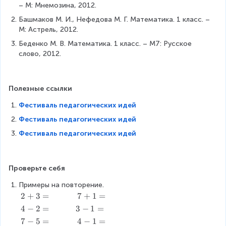
– М: Мнемозина, 2012.
Башмаков М. И., Нефедова М. Г. Математика. 1 класс. – 
М: Астрель, 2012.
Беденко М. В. Математика. 1 класс. – М7: Русское 
слово, 2012.
Полезные ссылки
Фестиваль педагогических идей
Фестиваль педагогических идей
Фестиваль педагогических идей
Проверьте себя
Примеры на повторение.
2
2
+
3
=
7
7
+
1
=
+
+
4
4
−
2
=
3
3
−
1
=
3
1
-
-
7
7
−
5
=
4
4
−
1
=