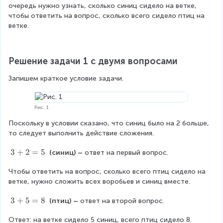
очередь нужно узнать, сколько синиц сидело на ветке, 
чтобы ответить на вопрос, сколько всего сидело птиц на 
ветке.
Решение задачи 1 с двумя вопросами
Запишем краткое условие задачи.
Рис. 1
Поскольку в условии сказано, что синиц было на 2 больше, 
то следует выполнить действие сложения.
3
3
+
2
=
5
 (синиц) – 
ответ на первый вопрос.
+
Чтобы ответить на вопрос, сколько всего птиц сидело на 
2
ветке, нужно сложить всех воробьев и синиц вместе.
=
5
3
3
+
5
=
8
 (птиц) – 
ответ на второй вопрос.
+
Ответ: на ветке сидело 5 синиц, всего птиц сидело 8.
5