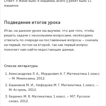
Ответ: У Жени было 4 машинки, всего у ребят было 11 
4
машинок.
=
1
1
Подведение итогов урока
Итак, на данном уроке мы выучили, что для того, чтобы 
решить задачи с несколькими вопросами, необходимо 
отвечать по очереди на поставленные вопросы – сначала 
на первый, потом на второй, так как первый вопрос 
помогает нам найти недостающие данные.
Список литературы
Александрова Л. А., Мордкович А. Г. Математика 1 класс. 
– М: Мнемозина, 2012.
Башмаков М. И., Нефедова М. Г. Математика. 1 класс. – 
М: Астрель, 2012.
Беденко М. В. Математика. 1 класс. – М7: Русское 
слово, 2012.