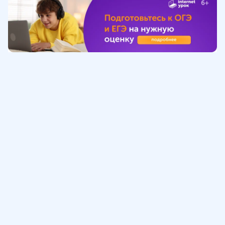
Обучение
ИнтернетУрок
Помощь
© ИнтернетУрок, 2009-
2026
8 (800) 775-41-21
info@interneturok.ru
101 000, г. Москва а/я 711 ООО «ИНТЕРДА»