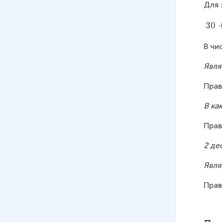
Для 
+
?
3
30
=
0
3
В чи
+
2
2
Явля
=
3
Прав
2
В ка
Прав
2 де
Явля
Прав