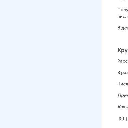
Полу
числ
5 де
Кру
Расс
В ра
Числ
При
Как 
3
30
0