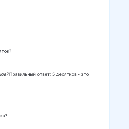
яток?
ков?
 Правильный ответ: 5 десятков - это 
тка?