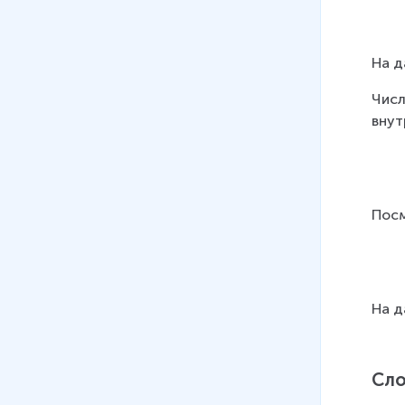
На д
Числ
внут
Посм
На д
Сло