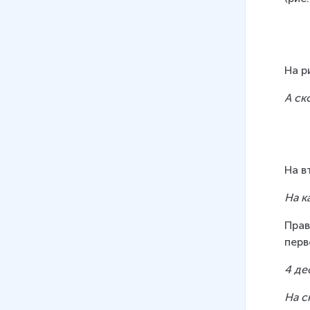
На р
А ск
На в
На к
Прав
перв
4 де
На с