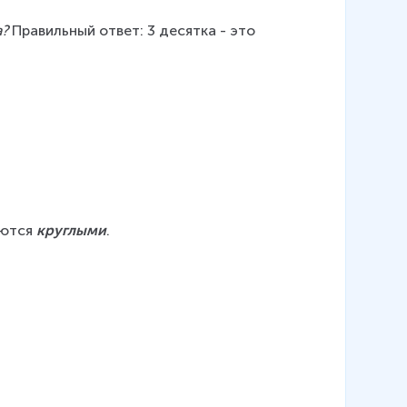
а?
 Правильный ответ: 3 десятка - это 
ются 
круглыми
.