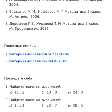
2004.
Башмаков М. И., Нефёдова М. Г. Математика. 2 класс. – 
М.: Астрель, 2006.
Дорофеев Г. В., Миракова Т. И. Математика. 2 класс. – 
М.: Просвещение, 2012.
Полезные ссылки
Интернет-портал «urok.1sept.ru»
Интернет-портал «o-detstve.ru»
Проверьте себя
Найдите значения выражений:
1
14
:
2
4
40
:
8
2
24
:
3
а) 
               б) 
        в) 
4
0
4
Найдите значения выражений:
:
:
:
1
16
:
4
2
28
:
7
3
30
:
5
а) 
                б) 
          в) 
2
8
3
6
8
0