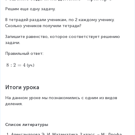
Решим еще одну задачу.
8 тетрадей раздали ученикам, по 2 каждому ученику. 
Сколько учеников получили тетради?
Запишите равенство, которое соответствует решению 
задачи.
Правильный ответ:
8
8
:
2
=
4
(уч.)
:
2
=
Итоги урока
4
На данном уроке мы познакомились с одним из видов 
деления.
Список литературы
Александрова Э. И. Математика. 2 класс. – М.: Дрофа, 