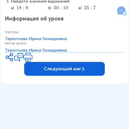
Найдите значения выражений:
:
:
:
1
18
:
9
3
30
:
10
3
35
:
7
а) 
                б) 
        в) 
4
7
5
8
0
5
Информация об уроке
:
:
:
9
1
7
0
Учитель
:
Терентьева Ирина Геннадиевна
Автор урока
:
Терентьева Ирина Геннадиевна
Следующий шаг