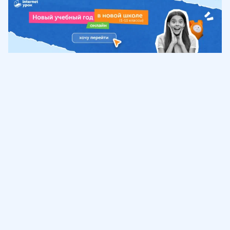
Обучение
ИнтернетУрок
Помощь
© ИнтернетУрок, 2009-
2026
8 (800) 775-41-21
info@interneturok.ru
101 000, г. Москва а/я 711 ООО «ИНТЕРДА»