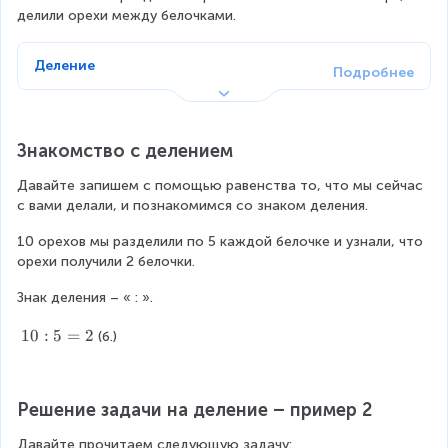
делили орехи между белочками.
Деление
Знакомство с делением
Давайте запишем с помощью равенства то, что мы сейчас 
с вами делали, и познакомимся со знаком деления.
10 орехов мы разделили по 5 каждой белочке и узнали, что 
орехи получили 2 белочки.
Знак деления – « : ».
1
10
:
5
=
2
(б.)
0
:
5
Решение задачи на деление – пример 2
=
2
Давайте прочитаем следующую задачу: