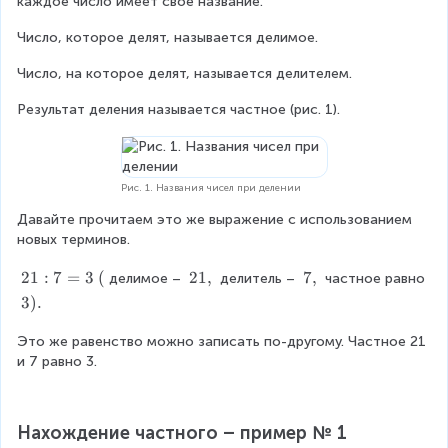
каждое число имеет свое название.
(
2
Число, которое делят, называется делимое.
1
Число, на которое делят, называется делителем.
Результат деления называется частное (рис. 1).
Рис. 1. Названия чисел при делении
Давайте прочитаем это же выражение с использованием 
новых терминов.
2
21
:
7
=
3
(
2
21
,
7
7
,
делимое – 
 делитель – 
 частное равно 
1
1
,
3
3
)
.
:
,
)
7
Это же равенство можно записать по-другому. Частное 21 
.
=
и 7 равно 3.
3
\
(
Нахождение частного – пример № 1