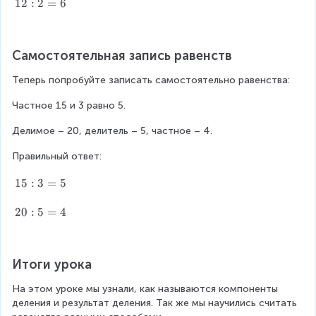
1
12
:
2
=
6
2
:
2
Самостоятельная запись равенств
=
6
Теперь попробуйте записать самостоятельно равенства:
Частное 15 и 3 равно 5.
Делимое – 20, делитель – 5, частное – 4.
Правильный ответ:
1
15
:
3
=
5
5
:
2
20
:
5
=
4
3
0
=
:
5
5
Итоги урока
=
4
На этом уроке мы узнали, как называются компоненты 
деления и результат деления. Так же мы научились считать 