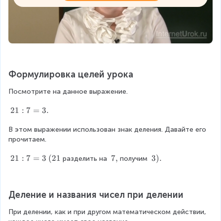
Формулировка целей урока
Посмотрите на данное выражение.
2
21
:
7
=
3.
1
В этом выражении использован знак деления. Давайте его 
:
прочитаем.
7
=
2
21
:
7
=
3
(
21
7
7
,
3
3
)
.
разделить на 
получим 
3
1
,
)
.
:
.
7
Деление и названия чисел при делении
=
3
При делении, как и при другом математическом действии, 
\