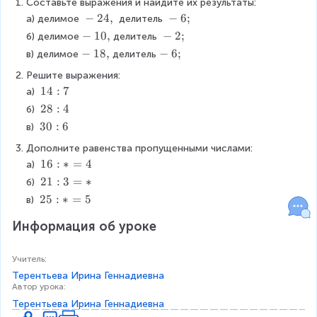
Составьте выражения и найдите их результаты:
-
−
24
,
-
−
6
;
а) делимое 
 делитель 
\
\
-
−
10
,
-
−
2
;
б) делимое
делитель 
2
6
\
\
-
−
18
,
-
−
6
;
в) делимое
делитель
4
;
1
2
\
\
,
Решите выражения:
0
;
1
6
1
14
:
7
а) 
,
8
;
4
2
28
:
4
б) 
,
:
8
3
30
:
6
в) 
7
:
0
Дополните равенства пропущенными числами:
4
:
1
16
:
∗
=
4
а) 
6
6
2
21
:
3
=
∗
б) 
:
1
2
25
:
∗
=
5
в) 
*
:
5
=
3
Информация об уроке
:
4
=
*
*
=
Учитель
:
5
Терентьева Ирина Геннадиевна
Автор урока
:
Терентьева Ирина Геннадиевна