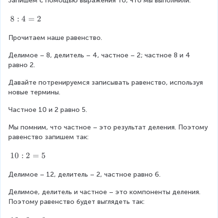
Запишем с помощью выражения то, что мы выполнили.
8
8
:
4
=
2
:
Прочитаем наше равенство.
4
=
Делимое – 8, делитель – 4, частное – 2; частное 8 и 4 
2
равно 2.
Давайте потренируемся записывать равенство, используя 
новые термины.
Частное 10 и 2 равно 5.
Мы помним, что частное – это результат деления. Поэтому 
равенство запишем так:
1
10
:
2
=
5
0
Делимое – 12, делитель – 2, частное равно 6.
:
2
Делимое, делитель и частное – это компоненты деления. 
=
Поэтому равенство будет выглядеть так:
5