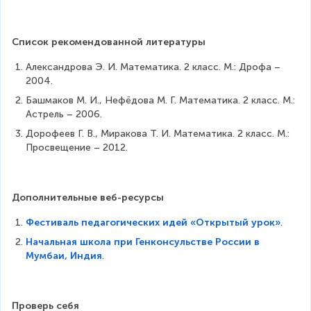
&
}
e
a
\
4
8
d
n
\
3
0
}
t
\
Список рекомендованной литературы
\
\
o
hl
e
\
m
Александрова Э. И. Математика. 2 класс. М.: Дрофа – 
in
n
-
{
2004.
e
d
&
+
&
Башмаков М. И., Нефёдова М. Г. Математика. 2 класс. М.: 
{
\
}
?
Астрель – 2006.
al
p
4
\
Дорофеев Г. В., Миракова Т. И. Математика. 2 класс. М.: 
ig
h
5
e
Просвещение – 2012.
n
a
\
n
e
n
\
d
d
t
\
{
}
o
hl
Дополнительные веб-ресурсы
al
m
in
ig
Фестиваль педагогических идей «Открытый урок»
.
{
e
n
+
&
Начальная школа при Генконсульстве России в
e
}
*
Мумбаи, Индия
.
d
4
5
}
5
\
\
e
Проверь себя