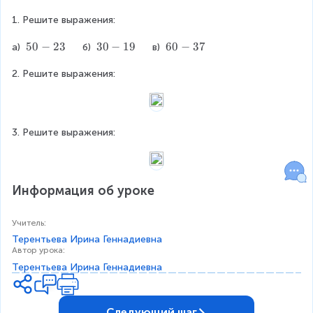
\
n
\
d
1. Решите выражения:
hl
{
in
al
5
50
−
23
3
30
−
19
6
60
−
37
а) 
     б) 
     в) 
e
ig
0
0
0
&
2. Решите выражения:
-
-
-
n
3
2
1
3
e
3
9
7
5
d
\
}
e
3. Решите выражения:
n
d
{
Информация об уроке
al
ig
n
Учитель
:
e
Терентьева Ирина Геннадиевна
d
Автор урока
:
}
Терентьева Ирина Геннадиевна
Следующий шаг