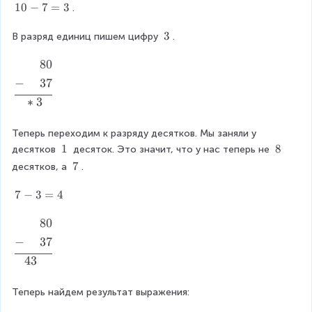
1
1
10
−
7
=
3
t
n
.
hl
d
0
o
e
in
{
-
\
3
В разряд единиц пишем цифру 
m
d
.
e
al
7
\
{
}
&
ig
=
3
+
80
\
+
&
?
n
3
b
}
\
−
+
37
\
e
e
2
p
e
d
∗
3
gi
4
h
n
}
n
\
a
d
Теперь переходим к разряду десятков. Мы заняли у 
{
\
n
{
\
1
\
8
десятков 
 десяток. Это значит, что у нас теперь не 
al
\
t
al
\
\
\
7
ig
десятков, а 
.
hl
o
ig
1
8
\
n
in
m
n
7
7
7
−
3
=
4
e
e
{
e
-
d
&
+
d
3
+
80
\
}
*
}
}
=
b
&
−
+
37
6
8
4
e
\
\
0
43
gi
p
e
\
n
h
n
\
Теперь найдем результат выражения:
{
a
d
-
al