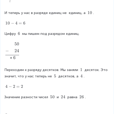
?
gi
}
4
n
=
&
\
10
И теперь у нас в разряде единиц не 
 единиц, а 
.
3
{
\
\
0
al
p
1
1
10
−
4
=
6
-
ig
h
0
0
4
n
a
-
\
6
Цифру 
=
 мы пишем под разрядом единиц.
e
n
4
\
2
d
t
=
6
+
50
\
6
}
o
6
b
−
+
24
&
m
e
\
{
∗
6
gi
p
+
n
h
}
\
1
Переходим к разряду десятков. Мы заняли 
 десяток. Это 
{
a
5
\
al
\
5
\
4
значит, что у нас теперь не 
 десятков, а 
.
n
0
1
\
\
ig
t
\
5
4
4
4
−
2
=
2
n
o
\
-
e
m
-
2
\
50
\
24
\
26
Значение разности чисел 
d
 и 
 равна 
.
{
&
=
\
\
\
}
+
\
2
5
2
2
&
}
p
0
4
6
\