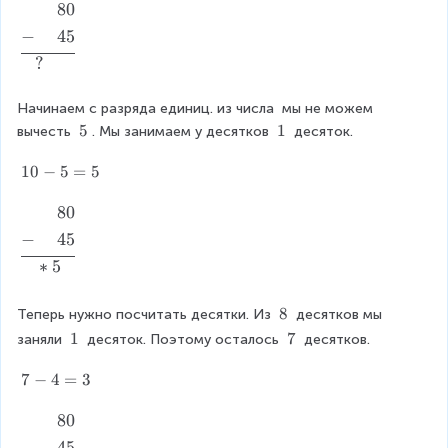
n
{
&
+
80
\
ig
t
al
\
b
−
+
45
n
o
ig
p
e
e
?
m
n
h
gi
d
{
e
a
n
}
+
Начинаем с разряда единиц. из числа 
d
n
 мы не можем 
{
&
}
}
t
\
5
\
1
вычесть 
. Мы занимаем у десятков 
 десяток.
al
\
8
\
\
o
ig
p
0
5
1
1
10
−
5
=
5
m
n
h
\
0
{
e
a
\
-
+
80
\
+
d
n
5
-
b
}
−
+
45
}
t
=
&
e
3
&
∗
5
o
5
\
gi
7
\
m
p
n
\
p
{
\
8
Теперь нужно посчитать десятки. Из 
 десятков мы 
h
{
\
h
\
+
a
al
\
1
\
7
заняли 
\
 десяток. Поэтому осталось 
 десятков.
a
8
}
n
\
\
ig
hl
n
8
1
7
t
7
7
−
4
=
3
n
in
t
0
-
o
e
e
o
\
4
+
80
\
m
d
&
m
\
=
b
{
}
?
−
+
45