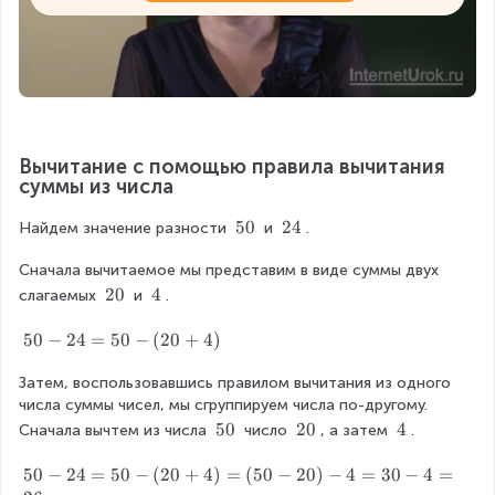
Вычитание с помощью правила вычитания 
суммы из числа
\
50
\
24
Найдем значение разности 
 и 
.
\
\
Сначала вычитаемое мы представим в виде суммы двух 
5
2
0
4
\
20
\
4
слагаемых 
 и 
.
\
\
2
4
5
50
−
24
=
50
−
(
20
+
4
)
0
0
Затем, воспользовавшись правилом вычитания из одного 
-
числа суммы чисел, мы сгруппируем числа по-другому. 
2
4
\
50
\
20
\
4
Сначала вычтем из числа 
 число 
, а затем 
.
=
\
\
\
5
5
2
4
5
50
−
24
=
50
−
(
20
+
4
)
=
(
50
−
20
)
−
4
=
30
−
4
=
0