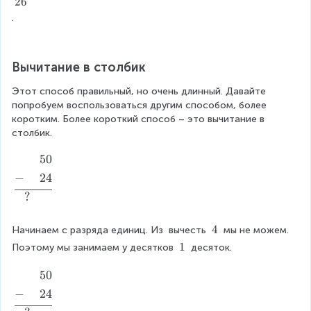
0
0
0
26
-
-
.
(
2
2
4
0
=
Вычитание в столбик
+
5
4
0
Этот способ правильный, но очень длинный. Давайте 
)
-
попробуем воспользоваться другим способом, более 
(
коротким. Более короткий способ – это вычитание в 
2
столбик.
0
+
+
50
\
4
b
−
+
24
)
e
=
?
gi
(
n
5
\
4
Начинаем с разряда единиц. Из 
 вычесть 
 мы не можем. 
{
0
\
al
\
1
Поэтому мы занимаем у десятков 
 десяток.
-
4
\
ig
2
1
+
50
\
n
0
b
e
)
−
+
24
e
d
-