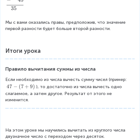
{
3
-
e
+
&
\
+
35
&
gi
}
\
e
}
\
n
3
p
n
8
Мы с вами оказались правы, предположив, что значение 
p
{
7
h
d
0
первой разности будет больше второй разности.
h
al
\
a
{
\
a
ig
\
n
al
\
n
n
\
t
ig
-
t
Итоги урока
e
hl
o
n
&
o
d
in
m
e
\
m
}
e
{
d
p
Правило вычитания суммы из числа
{
&
&
+
}
h
+
\
*
}
a
Если необходимо из числа вычесть сумму чисел (пример: 
}
p
3
8
n
4
47
−
(
7
+
9
)
), то достаточно из числа вычесть одно 
3
h
\
0
t
7
слагаемое, а затем другое. Результат от этого не 
7
a
e
\
-
o
изменится.
\
n
n
\
(
m
\
t
d
-
7
{
\
o
{
&
+
+
hl
m
al
\
9
}
in
{
ig
p
)
На этом уроке мы научились вычитать из круглого числа 
4
e
+
n
h
двузначное число с переходом через десяток.
5