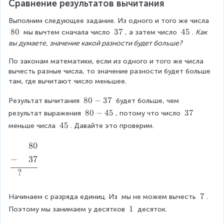
5
Сравнение результатов вычитания
h
p
0
a
h
Выполним следующее задание. Из одного и того же числа 
\
n
a
\
80
\
37
\
45
 мы вычтем сначала число 
, а затем число 
. 
Как 
\
t
n
\
\
\
вы думаете, значение какой разности будет больше?
-
o
t
8
3
4
&
m
По законам математики, если из одного и того же числа 
o
0
7
5
\
{
вычесть разные числа, то значение разности будет больше 
m
p
+
там, где вычитают число меньшее.
{
h
}
+
a
2
8
80
−
37
Результат вычитания 
 будет больше, чем 
}
n
4
0
8
80
−
45
\
37
результат выражения 
, потому что число 
5
t
\
-
0
\
0
\
45
меньше числа 
. Давайте это проверим.
o
\
3
-
3
\
\
m
\
7
4
7
4
+
80
\
\
{
hl
5
5
-
b
−
+
37
+
in
&
e
}
e
?
\
gi
2
&
p
n
4
?
\
7
Начинаем с разряда единиц. Из 
 мы не можем вычесть 
. 
h
{
\
\
\
a
al
\
1
Поэтому мы занимаем у десятков 
 десяток.
\
e
7
\
n
ig
\
n