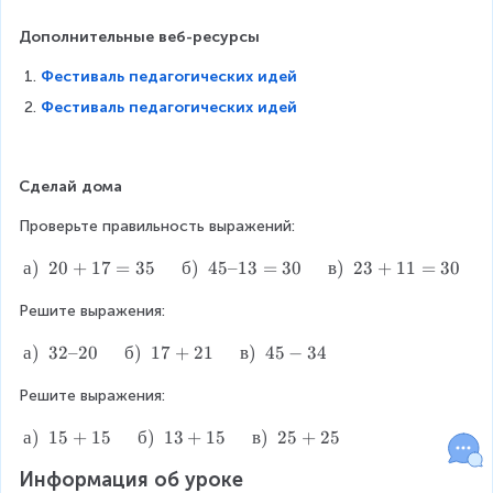
Дополнительные веб-ресурсы
Фестиваль педагогических идей
Фестиваль педагогических идей
Сделай дома
Проверьте правильность выражений:
а
а
)
20
+
17
=
35
б
)
45–13
=
30
в
)
23
+
11
=
30
)
Решите выражения:
2
0
а
а
)
32–20
б
)
17
+
21
в
)
45
−
34
+
)
1
Решите выражения:
3
7
2
=
а
а
)
15
+
15
б
)
13
+
15
в
)
25
+
25
–
3
)
2
5
Информация об уроке
1
0