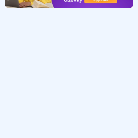
Обучение
ИнтернетУрок
Помощь
© ИнтернетУрок, 2009-
2026
8 (800) 775-41-21
info@interneturok.ru
101 000, г. Москва а/я 711 ООО «ИНТЕРДА»
Соглашение о пользовании сайтом
Сведения об образовательной программе
Политика в отношении обработки персональных данных