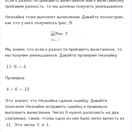
Если к разности прибавить вычитаемое или к вычитаемому 
прибавим разность, то мы должны получить уменьшаемое.
Незнайка тоже выполнят вычисления. Давайте посмотрим, 
как это у него получилось (рис. 3).
Рис. 3
Мы знаем, что если к разности прибавить вычитаемое, то 
мы получим уменьшаемое. Давайте проверим Незнайку.
1
11–6
=
4
1
Проверка:
–
6
4
4
+
6
=
10
=
+
4
Это значит, что Незнайка сделал ошибку. Давайте 
6
поможем Незнайке исправить ошибку и правильно 
=
выполнить вычисление. Число 6 нужно разложить на два 
1
слагаемых, такие, чтобы одно из них было легко вычесть из 
0
11
. Это числа 
5
 и 
1
.