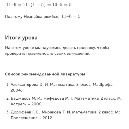
1
11–6
=
11–
(
1
+
5
)
=
10–5
=
5
1
–
1
11–6
=
5
Поэтому Незнайка ошибся. 
6
1
=
–
1
6
Итоги урока
1
=
–
5
На этом уроке мы научились делать проверку, чтобы 
(
проверить правильность своих вычислений.
1
+
5
)
Список рекомендованной литературы
=
Александрова Э. И. Математика. 2 класс. М.: Дрофа – 
1
2004.
0
–
Башмаков М. И., Нефёдова М. Г. Математика. 2 класс. М.: 
5
Астрель – 2006.
=
Дорофеев Г. В., Миракова Т. И. Математика. 2 класс. М.: 
5
Просвещение – 2012.