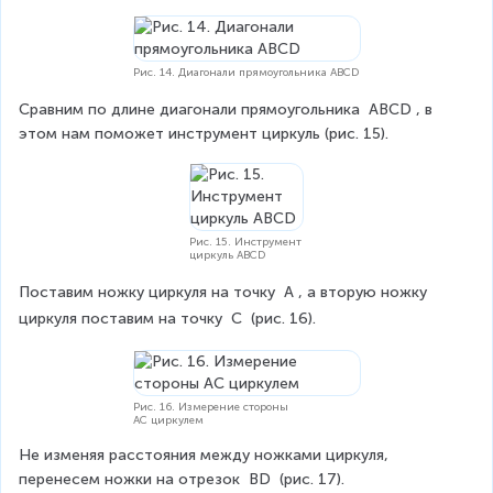
le
D
=
Рис. 14. Диагонали прямоугольника ABCD
9
0
Сравним по длине диагонали прямоугольника 
ABCD
, в 
^
этом нам поможет инструмент циркуль (рис. 15).
\
ci
r
c
Рис. 15. Инструмент
циркуль ABCD
Поставим ножку циркуля на точку 
A
, а вторую ножку 
циркуля поставим на точку 
C
 (рис. 16).
Рис. 16. Измерение стороны
AC циркулем
Не изменяя расстояния между ножками циркуля, 
перенесем ножки на отрезок 
BD
 (рис. 17).