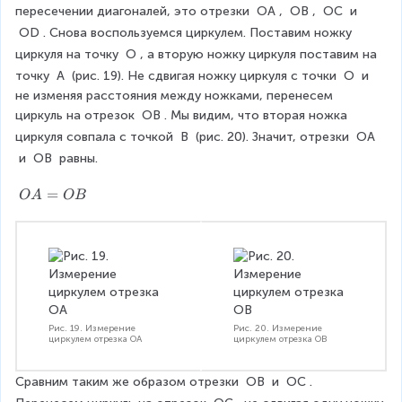
пересечении диагоналей, это отрезки 
OA
, 
OB
, 
OC
 и 
OD
. Снова воспользуемся циркулем. Поставим ножку 
циркуля на точку 
O
, а вторую ножку циркуля поставим на 
точку 
A
 (рис. 19). Не сдвигая ножку циркуля с точки 
O
 и 
не изменяя расстояния между ножками, перенесем 
циркуль на отрезок 
OB
. Мы видим, что вторая ножка 
циркуля совпала с точкой 
B
 (рис. 20). Значит, отрезки 
OA
 и 
OB
 равны.
O
=
O
A
OB
A
=
O
B
Рис. 19. Измерение
Рис. 20. Измерение
циркулем отрезка OA
циркулем отрезка OB
Сравним таким же образом отрезки 
OB
 и 
OC
. 