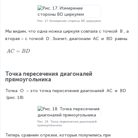
Рис. 17. Измерение стороны BD циркулем
Мы видим, что одна ножка циркуля совпала с точкой 
B
, а 
вторая – с точкой 
D
. Значит, диагонали 
AC
 и 
BD
 равны.
A
=
A
C
B
D
C
=
B
Точка пересечения диагоналей 
D
прямоугольника
Точка 
O
 – это точка пересечения диагоналей 
AC
 и 
BD
 (рис. 18).
Рис. 18. Точка пересечения диагоналей
прямоугольника
Теперь сравним отрезки, которые получились при 