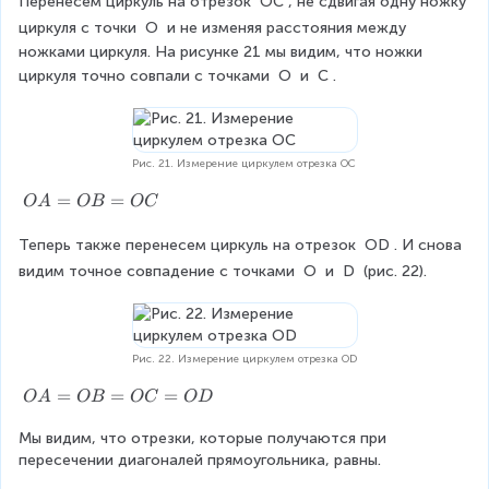
Перенесем циркуль на отрезок 
OC
, не сдвигая одну ножку 
циркуля с точки 
O
 и не изменяя расстояния между 
ножками циркуля. На рисунке 21 мы видим, что ножки 
циркуля точно совпали с точками 
O
 и 
C
.
Рис. 21. Измерение циркулем отрезка OC
O
=
=
O
A
OB
OC
A
=
Теперь также перенесем циркуль на отрезок 
OD
. И снова 
O
видим точное совпадение с точками 
O
 и 
D
 (рис. 22).
B
=
O
C
Рис. 22. Измерение циркулем отрезка OD
O
=
=
=
O
A
OB
OC
O
D
A
Мы видим, что отрезки, которые получаются при 
=
пересечении диагоналей прямоугольника, равны.
O
B