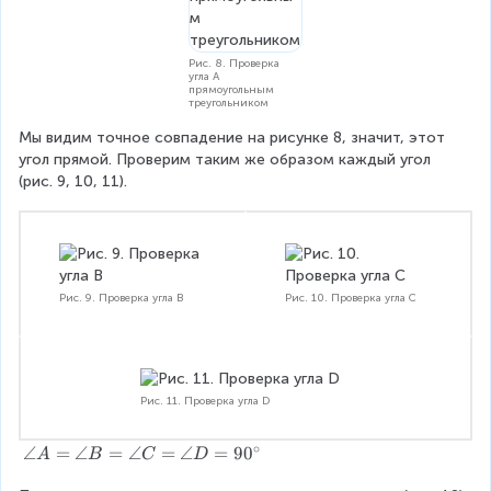
Рис. 8. Проверка
угла A
прямоугольным
треугольником
Мы видим точное совпадение на рисунке 8, значит, этот 
угол прямой. Проверим таким же образом каждый угол 
(рис. 9, 10, 11).
Рис. 9. Проверка угла B
Рис. 10. Проверка угла C
Рис. 11. Проверка угла D
∘
\
∠
=
∠
=
∠
=
∠
=
9
0
A
B
C
D
a