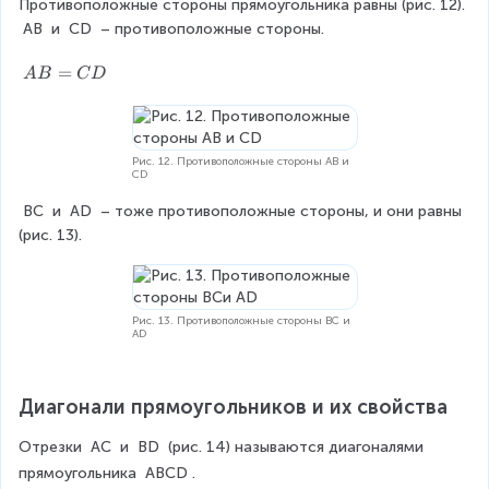
Противоположные стороны прямоугольника равны (рис. 12). 
n
g
AB
 и 
CD
 – противоположные стороны.
le
A
A
=
A
B
C
D
=
B
\
=
a
C
n
D
Рис. 12. Противоположные стороны AB и
CD
g
le
BC
 и 
AD
 – тоже противоположные стороны, и они равны 
B
(рис. 13).
=
\
a
n
Рис. 13. Противоположные стороны BC и
g
AD
le
C
=
Диагонали прямоугольников и их свойства
\
a
Отрезки 
AC
 и 
BD
 (рис. 14) называются диагоналями 
n
прямоугольника 
ABCD
.
g