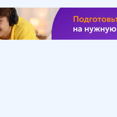
Урок
Помощь
Обратиться в поддержку
ософия
Вопросы и ответы
Инструкция по работе
с системой