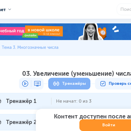
мет
Тема 3. Многозначные числа
03. Увеличение (уменьшение) числа
Тренажёры
Проверь с
Тренажёр 1
Не начат
:
0
из
3
Контент доступен после 
Тренажёр 2
Не начат
:
0
из
3
Войти