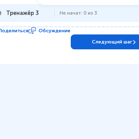
Тренажёр 3
Не начат
:
0
из
3
Поделиться
Обсуждение
Следующий шаг