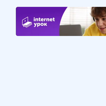
Обучение
Интернет
Личный кабинет
О нас
Библиотека уроков
Наша фил
Домашняя школа
О школе