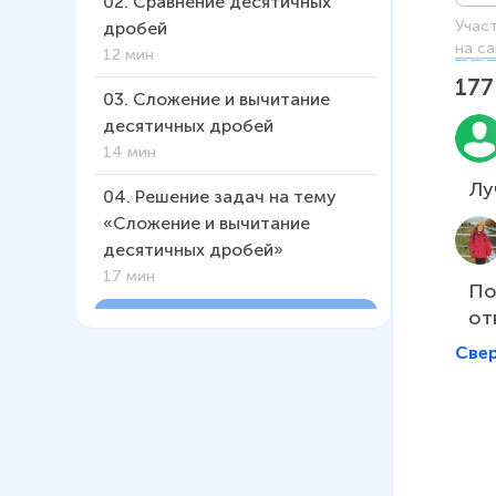
02
.
Сравнение десятичных
Учас
дробей
на са
12 мин
177
03
.
Сложение и вычитание
десятичных дробей
14 мин
04
.
Решение задач на тему
«Сложение и вычитание
десятичных дробей»
17 мин
По
от
05
.
Округление чисел
23 мин
Све