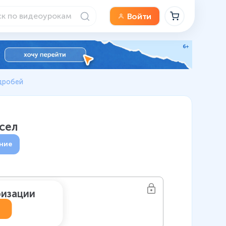
Войти
 дробей
сел
ние
ризации