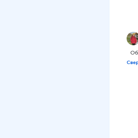
Об
Све