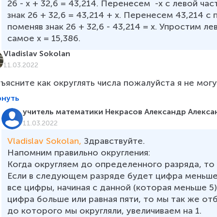
26 - х + 32,6 = 43,214. Перенесем  -х с левой ча
знак 26 + 32,6 = 43,214 + х. Перенесем 43,214 с 
поменяв знак 26 + 32,6 - 43,214 = х. Упростим ле
самое х = 15,386.
Vladislav Sokolan
11.03.2022
ъясните как округлять числа пожалуйста я не могу
рнуть
учитель математики Некрасов Александр Алекса
11.03.2022
Vladislav Sokolan, 
Здравствуйте.

Напомним правильно округления:

Когда округляем до определенного разряда, то
Если в следующем разряде будет цифра меньше
все цифры, начиная с данной (которая меньше 5
цифра больше или равная пяти, то мы так же от
до которого мы округляли, увеличиваем на 1.
