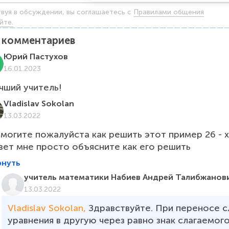
твуя в обсуждении, вы соглашаетесь c
Правилами общения
йте.
комментариев
Юрий Пастухов
16.01.2023
Vladislav Sokolan
13.03.2022
могите пожалуйста как решить этот пример 26 - x) 
вет мне просто объясните как его решить
рнуть
учитель математики Набиев Андрей Талибжанов
13.03.2022
Vladislav Sokolan, 
Здравствуйте. При переносе с
уравнения в другую через равно знак слагаемог