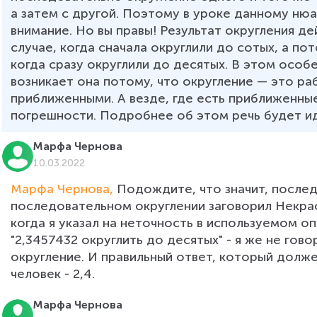
а затем с другой. Поэтому в уроке данному нюа
внимание. Но вы правы! Результат округления д
случае, когда сначала округлили до сотых, а пот
когда сразу округлили до десятых. В этом особ
возникает она потому, что округление — это раб
приближенными. А везде, где есть приближенные
погрешности. Подробнее об этом речь будет ид
Марфа Чернова
10.03.2022
Марфа Чернова, 
Подождите, что значит, после
последовательном округлении заговорил Некра
когда я указал на неточность в используемом о
"2,3457432 округлить до десятых" - я же не го
округление. И правильный ответ, который долже
человек - 2,4.
Марфа Чернова