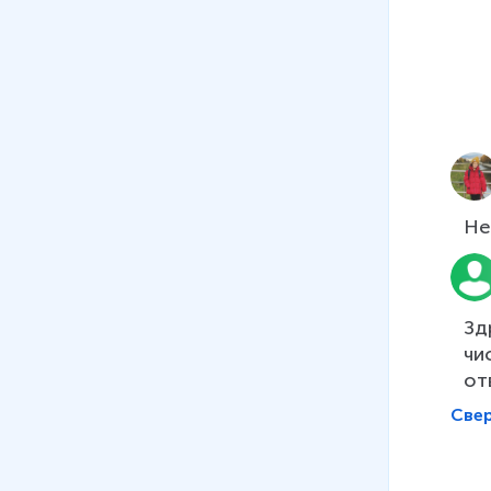
Не
Зд
чи
от
Све