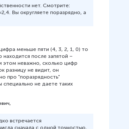
йственности нет. Смотрите: 
2,4. Вы округляете поразрядно, а 
ифра меньше пяти (4, 3, 2, 1, 0) то 
 находится после запятой – 
ри этом неважно, сколько цифр 
к разницу не видит, он 
 но про "поразрядность" 
ы специально не даете таких 
евич,
дко встречается 
исла сначала с одной точностью, 