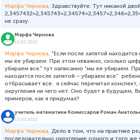
Марфа Чернова, 
Здравствуйте. Тут никакой дво
2,3457432≈2,345743≈2,34574≈2,3457≈2,346≈2,35≈
не сразу. 
Марфа Чернова
10.03.2022
Марфа Чернова, 
"Если после запятой находится ц
мы ее убираем. При этом неважно, сколько цифр
убираем все." тут написанно "мы ее убираем. П
находится после запятой – убираем все."  ребено
отбрасывает все.  я сейчас перечитал конспект,
округления ни чего нет. Оно будет в будущем, В
примеров, как я придумал?
учитель математики Комиссаров Роман Анатоль
10.03.2022
Марфа Чернова, 
Дело в том, что на практике ре
последовательно округление одного и того же ч