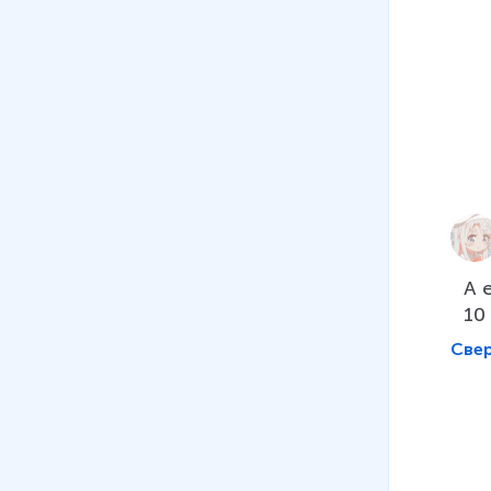
А 
10
Све