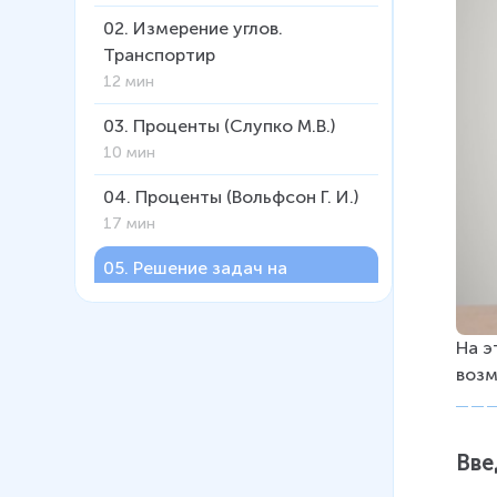
02
.
Измерение углов.
Транспортир
12 мин
03
.
Проценты (Слупко М.В.)
10 мин
04
.
Проценты (Вольфсон Г. И.)
17 мин
05
.
Решение задач на
проценты
17 мин
На э
06
.
Круговые диаграммы
возм
12 мин
Вве