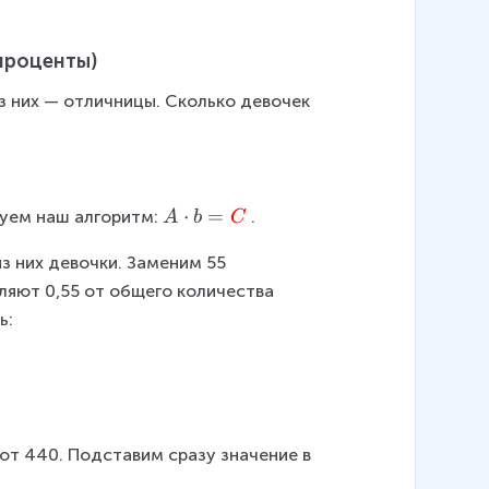
 проценты)
из них — отличницы. Сколько девочек 
A
⋅
=
зуем наш алгоритм:
.
A
b
C
\
з них девочки. Заменим 55 
c
d
ляют 0,55 от общего количества 
o
: 
t
b
=
\
c
от 440. Подставим сразу значение в 
ol