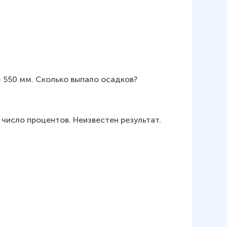
o
r
{
re
d
}
{
 550 мм. Сколько выпало осадков?
C
}
число процентов. Неизвестен результат. 