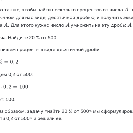
a
\
о так же, чтобы найти несколько процентов от числа
,
A
c
\
{
ычном для нас виде, десятичной дробью, и получить экв
A
3
A
.
\
A
а
Для этого нужно число
умножить на эту дробь:
A
A
A
}
.
\
\
ча.
 Найдите 20 % от 500.
{
A
c
5
d
пишем проценты в виде десятичной дроби: 
}
o
t
%
=
0
,
2
b
=
ём 0,2 от 500: 
C
⋅
0
,
2
=
100
т: 100.
м образом, задачу «найти 20 % от 500» мы сформулирова
ти 0,2 от 500» и решили её.