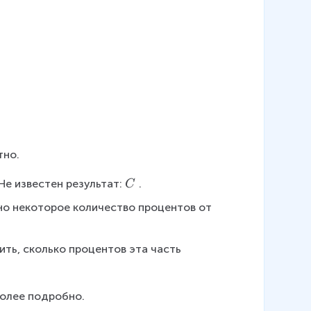
тно.
\
Не известен результат:
.
C
\
но некоторое количество процентов от 
C
ть, сколько процентов эта часть 
более подробно.