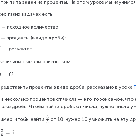
 три типа задач на проценты. На этом уроке мы научимся
сех таких задачах есть:
— исходное количество;
A
 — проценты (в виде дроби);
A
 — результат
C
величины связаны равенством:
C
=
b
C
представить проценты в виде дроби, рассказано в уроке 
и несколько процентов от числа — это то же самое, что 
тоже дробь. Чтобы найти дробь от числа, нужно число у
3
\
имер, чтобы найти
от 10, нужно 10 умножить на эту др
5
f
3
=
6
r
5