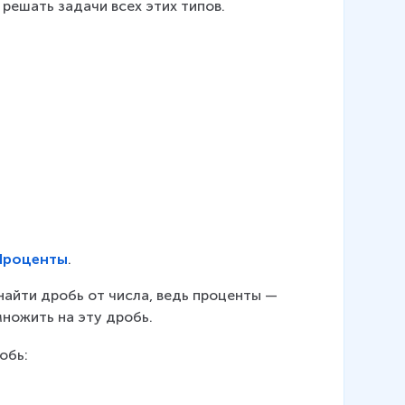
 решать задачи всех этих типов.
Проценты
.
найти дробь от числа, ведь проценты — 
множить на эту дробь.
обь: 