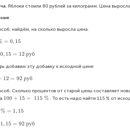
ча.
 Яблоки стоили 80 рублей за килограмм. Цена выросла 
ение
особ: найдём, на сколько выросла цена.
%
=
0
,
15
0
,
15
=
12
руб
рь добавим эту добавку к исходной цене: 
+
12
=
92
руб
особ: Сколько процентов от старой цены составляет новая
1
100
+
15
=
115
%
а
. То есть надо найти 115 % от исхо
0
%
=
1
,
15
0
+
1
,
15
=
92
руб
1