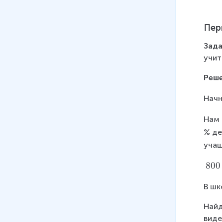
Пер
Зада
учит
Реш
Начн
Нам 
% де
учащ
8
800
0
В шк
0
\
Найд
c
виде