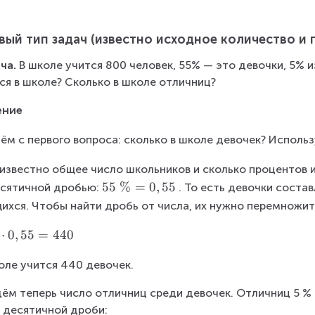
вый тип задач (известно исходное количество и
ча.
 В школе учится 800 человек, 55% — это девочки, 5% 
ся в школе? Сколько в школе отличниц?
ение
ём с первого вопроса: сколько в школе девочек? Исполь
известно общее число школьников и сколько процентов и
5
55
%
=
0
,
55
сятичной дробью:
. 
То есть девочки состав
5
ихся. Чтобы найти дробь от числа, их нужно перемножить
~
⋅
0
,
55
=
440
\
%
оле учится 440 девочек.
=
0,
ём теперь число отличниц среди девочек. Отличниц 5 % 
5
 десятичной дроби: 