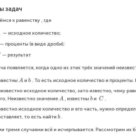
ы задач
ёмся к равенству , где
 — исходное количество;
A
— проценты (в виде дроби);
A
— результат
C
ча появляется, когда одно из этих трёх значений неизвес
C
\
\
звестны
и
. 
То есть исходное количество и проценты. 
A
b
\
\
еизвестно исходное количество, зато известно, чему рав
A
b
\
\
\
го. Неизвестно значение
, известны
и 
.
A
b
C
\
\
\
вестно исходное количество и его часть, нужно определи
A
b
C
\
ставляет, то есть найти
.
b
\
и тремя случаями всё и исчерпывается. Рассмотрим их 
b