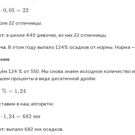
5
⋅
0
,
05
=
22
оле 22 отличницы.
т:
 в школе 440 девочек, из них 22 отличницы.
ча.
 В этом году выпало 124% осадков от нормы. Норма —
ение
ём 124 % от 550. Мы снова знаем исходное количество и 
шем проценты в виде десятичной дроби:
4
%
=
1
,
24
тавим в наш алгоритм: 
⋅
1
,
24
=
682
мм
т:
 выпало 682 мм осадков.